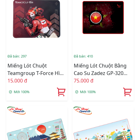
Đã bán: 297
Đã bán: 410
Miếng Lót Chuột
Miếng Lót Chuột Bằng
Teamgroup T-Force Hình
Cao Su Zadez GP-320
Game _MOUSE PAD
15.000 đ
(Đen)
75.000 đ
TEAMGROUP (26X21X0.3
Mới 100%
Mới 100%
CM)