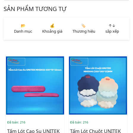
SẢN PHẨM TƯƠNG TỰ
📂
💰
🏷️
↑↓
Danh mục
Khoảng giá
Thương hiệu
sắp xếp
Đã bán: 216
Đã bán: 216
Tấm Lót Cao Su UNITEK
Tấm Lót Chuột UNITEK