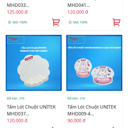
MHD033
MHD041
(430*75*22)mm
125.000 đ
(250*265*23)MM
120.000 đ
Mới 100%
Mới 100%
Đã bán: 216
Đã bán: 216
Tấm Lót Chuột UNITEK
Tấm Lót Chuột UNITEK
MHD037
MHD009-4
(245*265*15)MM
120.000 đ
(220*245*15)MM
90.000 đ