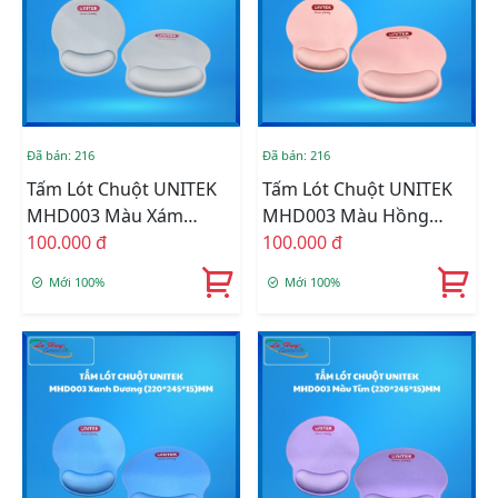
Đã bán: 216
Đã bán: 216
Tấm Lót Chuột UNITEK
Tấm Lót Chuột UNITEK
MHD003 Màu Xám
MHD003 Màu Hồng
(220*245*15)MM
100.000 đ
(220*245*15)MM
100.000 đ
Mới 100%
Mới 100%