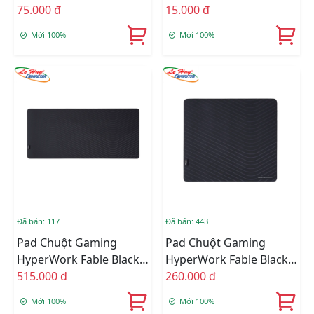
(220*245*15)MM
75.000 đ
15.000 đ
Mới 100%
Mới 100%
Đã bán: 117
Đã bán: 443
Pad Chuột Gaming
Pad Chuột Gaming
HyperWork Fable Black
HyperWork Fable Black
90x40cm
515.000 đ
45x40cm
260.000 đ
Mới 100%
Mới 100%