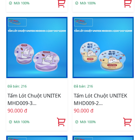
Mới 100%
Mới 100%
Đã bán: 216
Đã bán: 216
Tấm Lót Chuột UNITEK
Tấm Lót Chuột UNITEK
MHD009-3
MHD009-2
(220*245*15)MM
90.000 đ
(220*245*15)MM
90.000 đ
Mới 100%
Mới 100%