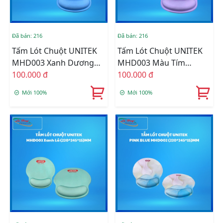
Đã bán: 216
Đã bán: 216
Tấm Lót Chuột UNITEK
Tấm Lót Chuột UNITEK
MHD003 Xanh Dương
MHD003 Màu Tím
(220*245*15)MM
100.000 đ
(220*245*15)MM
100.000 đ
Mới 100%
Mới 100%