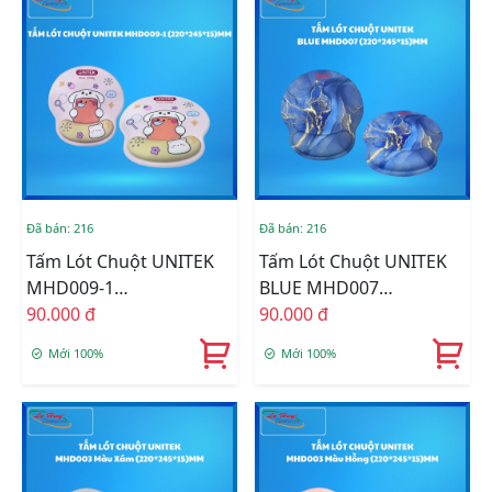
Đã bán: 216
Đã bán: 216
Tấm Lót Chuột UNITEK
Tấm Lót Chuột UNITEK
MHD009-1
BLUE MHD007
(220*245*15)MM
90.000 đ
(220*245*15)MM
90.000 đ
Mới 100%
Mới 100%