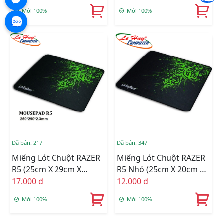
1.7mm)
Mới 100%
Mới 100%
Đã bán: 217
Đã bán: 347
Miếng Lót Chuột RAZER
Miếng Lót Chuột RAZER
R5 (25cm X 29cm X
R5 Nhỏ (25cm X 20cm X
2.3mm)
17.000 đ
2mm)
12.000 đ
Mới 100%
Mới 100%