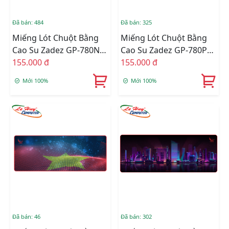
Đã bán: 484
Đã bán: 325
Miếng Lót Chuột Bằng
Miếng Lót Chuột Bằng
Cao Su Zadez GP-780N
Cao Su Zadez GP-780P
(Xanh)
155.000 đ
(Hồng)
155.000 đ
Mới 100%
Mới 100%
Đã bán: 46
Đã bán: 302