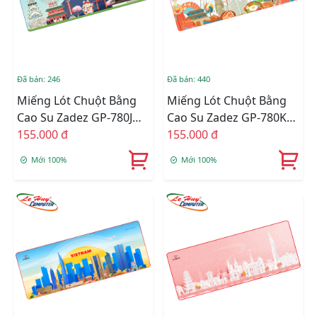
Đã bán: 246
Đã bán: 440
Miếng Lót Chuột Bằng
Miếng Lót Chuột Bằng
Cao Su Zadez GP-780J
Cao Su Zadez GP-780K
(Xanh)
155.000 đ
(Xanh)
155.000 đ
Mới 100%
Mới 100%