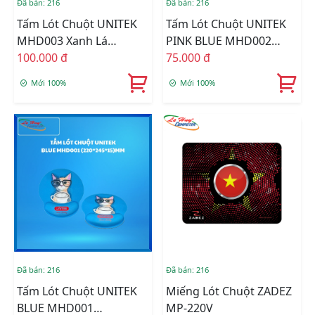
Đã bán: 216
Đã bán: 216
Tấm Lót Chuột UNITEK
Tấm Lót Chuột UNITEK
MHD003 Xanh Lá
PINK BLUE MHD002
(220*245*15)MM
100.000 đ
(220*245*15)MM
75.000 đ
Mới 100%
Mới 100%
Đã bán: 216
Đã bán: 216
Tấm Lót Chuột UNITEK
Miếng Lót Chuột ZADEZ
BLUE MHD001
MP-220V