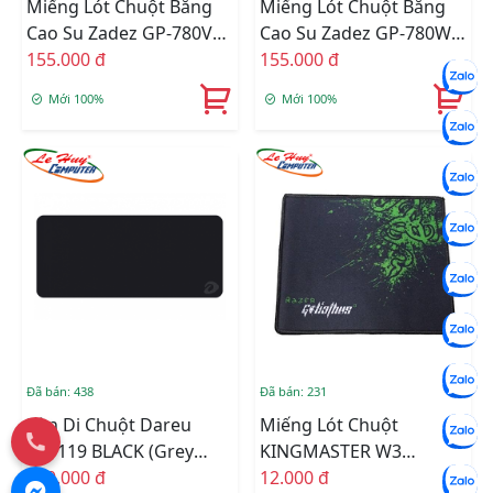
Miếng Lót Chuột Bằng
Miếng Lót Chuột Bằng
Cao Su Zadez GP-780V
Cao Su Zadez GP-780W
(Đỏ)
155.000 đ
(Đen)
155.000 đ
Mới 100%
Mới 100%
Đã bán: 438
Đã bán: 231
Bàn Di Chuột Dareu
Miếng Lót Chuột
ESP119 BLACK (Grey
KINGMASTER W3
Logo) 900x400x4mm
150.000 đ
(210mm X 250mm X
12.000 đ