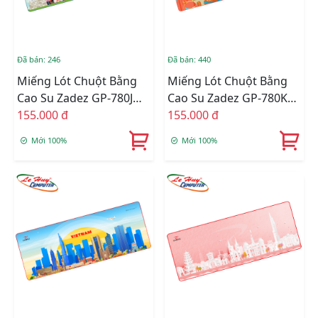
Đã bán: 246
Đã bán: 440
Miếng Lót Chuột Bằng
Miếng Lót Chuột Bằng
Cao Su Zadez GP-780J
Cao Su Zadez GP-780K
(Xanh)
155.000 đ
(Xanh)
155.000 đ
Mới 100%
Mới 100%