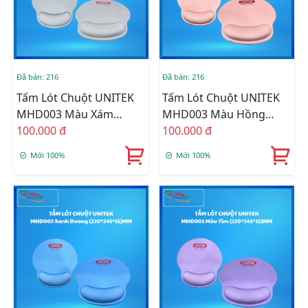
Đã bán: 216
Đã bán: 216
Tấm Lót Chuột UNITEK
Tấm Lót Chuột UNITEK
MHD003 Màu Xám
MHD003 Màu Hồng
(220*245*15)MM
100.000 đ
(220*245*15)MM
100.000 đ
Mới 100%
Mới 100%