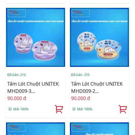
Đã bán: 216
Đã bán: 216
Tấm Lót Chuột UNITEK
Tấm Lót Chuột UNITEK
MHD009-3
MHD009-2
(220*245*15)MM
90.000 đ
(220*245*15)MM
90.000 đ
Mới 100%
Mới 100%