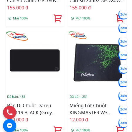
Cao Su Zadez GP-780V
Cao Su Zadez GP-780W
(Đỏ)
155.000 đ
(Đen)
155.000 đ
Mới 100%
Mới 100%
Đã bán: 438
Đã bán: 231
Bàn Di Chuột Dareu
Miếng Lót Chuột
ESP119 BLACK (Grey
KINGMASTER W3
Logo) 900x400x4mm
150.000 đ
(210mm X 250mm X
12.000 đ
1.7mm)
Mới 100%
Mới 100%