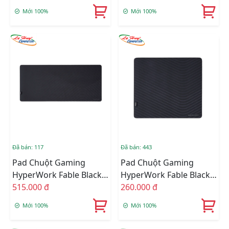
Mới 100%
Mới 100%
Đã bán: 117
Đã bán: 443
Pad Chuột Gaming
Pad Chuột Gaming
HyperWork Fable Black
HyperWork Fable Black
90x40cm
515.000 đ
45x40cm
260.000 đ
Mới 100%
Mới 100%