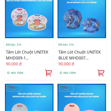
Đã bán: 216
Đã bán: 216
Tấm Lót Chuột UNITEK
Tấm Lót Chuột UNITEK
MHD009-1
BLUE MHD007
(220*245*15)MM
90.000 đ
(220*245*15)MM
90.000 đ
Mới 100%
Mới 100%