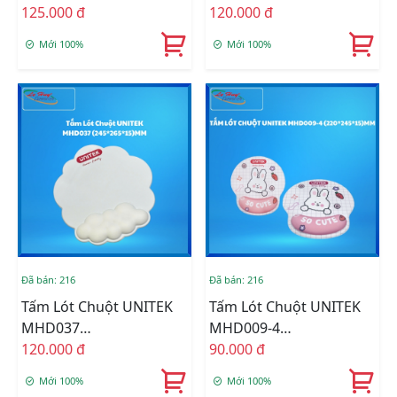
(430*75*22)mm
125.000 đ
(250*265*23)MM
120.000 đ
Mới 100%
Mới 100%
Đã bán: 216
Đã bán: 216
Tấm Lót Chuột UNITEK
Tấm Lót Chuột UNITEK
MHD037
MHD009-4
(245*265*15)MM
120.000 đ
(220*245*15)MM
90.000 đ
Mới 100%
Mới 100%