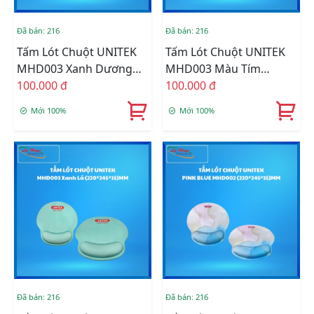
Đã bán: 216
Đã bán: 216
Tấm Lót Chuột UNITEK
Tấm Lót Chuột UNITEK
MHD003 Xanh Dương
MHD003 Màu Tím
(220*245*15)MM
100.000 đ
(220*245*15)MM
100.000 đ
Mới 100%
Mới 100%
Đã bán: 216
Đã bán: 216