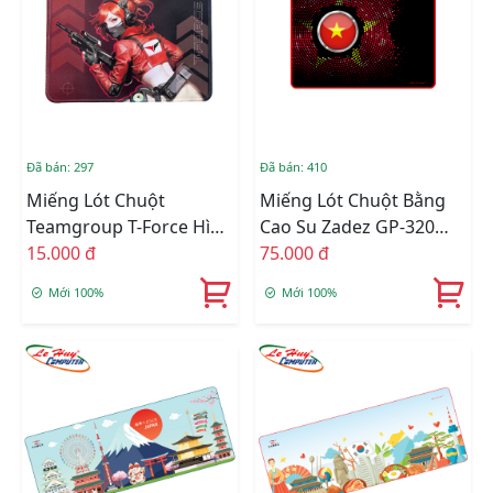
Đã bán: 297
Đã bán: 410
Miếng Lót Chuột
Miếng Lót Chuột Bằng
Teamgroup T-Force Hình
Cao Su Zadez GP-320
Game _MOUSE PAD
15.000 đ
(Đen)
75.000 đ
TEAMGROUP (26X21X0.3
Mới 100%
Mới 100%
CM)