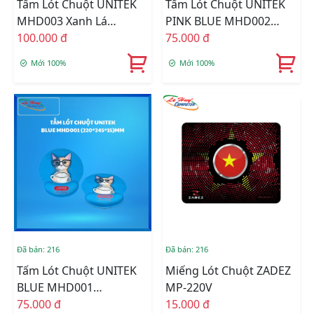
Tấm Lót Chuột UNITEK
Tấm Lót Chuột UNITEK
MHD003 Xanh Lá
PINK BLUE MHD002
(220*245*15)MM
100.000 đ
(220*245*15)MM
75.000 đ
Mới 100%
Mới 100%
Đã bán: 216
Đã bán: 216
Tấm Lót Chuột UNITEK
Miếng Lót Chuột ZADEZ
BLUE MHD001
MP-220V
(220*245*15)MM
75.000 đ
15.000 đ