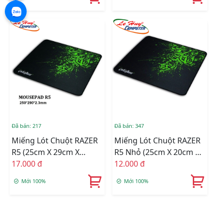
Đã bán: 217
Đã bán: 347
Miếng Lót Chuột RAZER
Miếng Lót Chuột RAZER
R5 (25cm X 29cm X
R5 Nhỏ (25cm X 20cm X
2.3mm)
17.000 đ
2mm)
12.000 đ
Mới 100%
Mới 100%