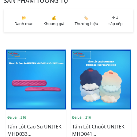
SẢN PHẨM TƯƠNG TỰ
📂
💰
🏷️
↑↓
Danh mục
Khoảng giá
Thương hiệu
sắp xếp
Đã bán: 216
Đã bán: 216
Tấm Lót Cao Su UNITEK
Tấm Lót Chuột UNITEK
MHD033
MHD041