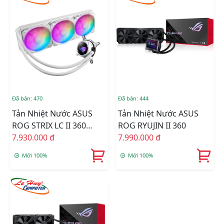
Đã bán: 470
Đã bán: 444
Tản Nhiệt Nước ASUS
Tản Nhiệt Nước ASUS
ROG STRIX LC II 360
ROG RYUJIN II 360
ARGB WHITE EDITION
7.930.000 đ
7.990.000 đ
Mới 100%
Mới 100%