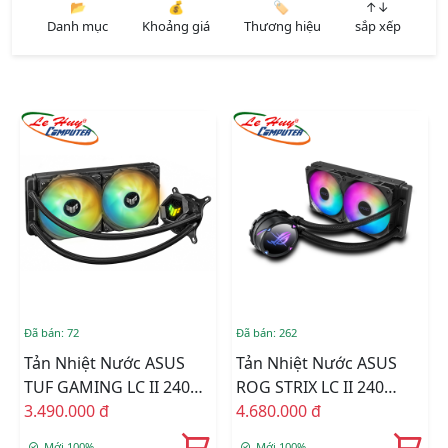
📂
💰
🏷️
↑↓
Danh mục
Khoảng giá
Thương hiệu
sắp xếp
Đã bán: 72
Đã bán: 262
Tản Nhiệt Nước ASUS
Tản Nhiệt Nước ASUS
TUF GAMING LC II 240
ROG STRIX LC II 240
ARGB
3.490.000 đ
ARGB BLACK
4.680.000 đ
Mới 100%
Mới 100%