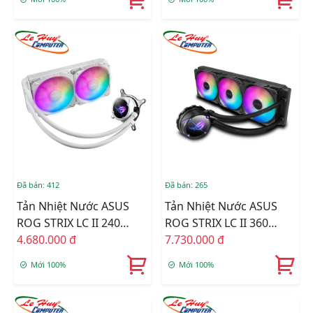
Đã bán: 412
Đã bán: 265
Tản Nhiệt Nước ASUS
Tản Nhiệt Nước ASUS
ROG STRIX LC II 240
ROG STRIX LC II 360
ARGB WHITE EDITION
4.680.000 đ
ARGB BLACK
7.730.000 đ
Mới 100%
Mới 100%