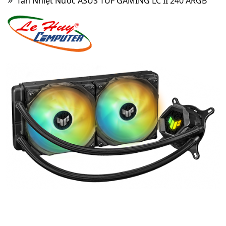
Tản Nhiệt Nước ASUS TUF GAMING LC II 240 ARGB