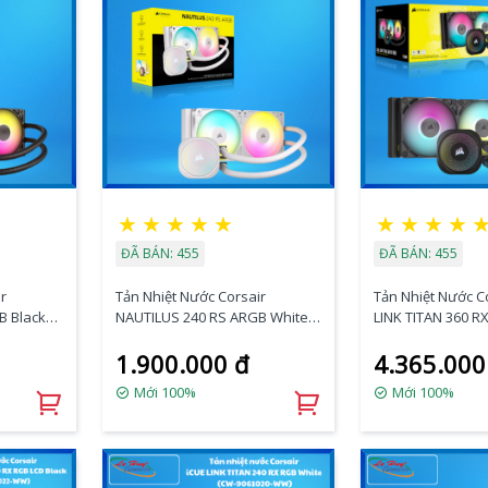
★
★
★
★
★
★
★
★
★
ĐÃ BÁN: 455
ĐÃ BÁN: 455
r
Tản Nhiệt Nước Corsair
Tản Nhiệt Nước C
B Black
NAUTILUS 240 RS ARGB White
LINK TITAN 360 R
(CW-9060094-WW)
(CW-9061018-WW
1.900.000 đ
4.365.000
Mới 100%
Mới 100%