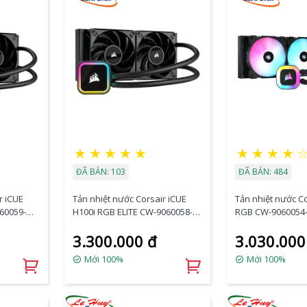
★
★
★
★
★
★
★
★
★
ĐÃ BÁN: 103
ĐÃ BÁN: 484
r iCUE
Tản nhiệt nước Corsair iCUE
Tản nhiệt nước C
060059-
H100i RGB ELITE CW-9060058-
RGB CW-906005
WW
3.300.000 đ
3.030.000
Mới 100%
Mới 100%