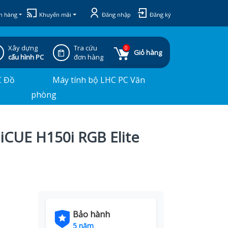
h hàng
Khuyến mãi
Đăng nhập
Đăng ký
Xây dựng
Tra cứu
0
Giỏ hàng
cấu hình PC
đơn hàng
C Đồ
Máy tính bộ LHC PC Văn
phòng
 iCUE H150i RGB Elite
Bảo hành
5 năm