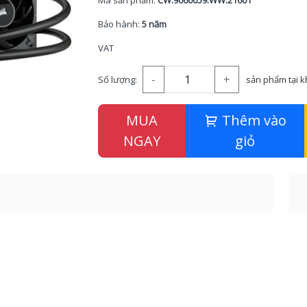
Mã sản phẩm:
CW.9060059.WW.21601
Bảo hành:
5 năm
VAT
-
+
Số lượng:
sản phẩm tại 
MUA
Thêm vào
NGAY
giỏ