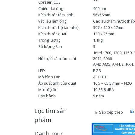
Corsair iCUE
Chiều dài ống
400mm
Kích thước tấm lạnh
56x56mm
vật liệu làm ống
Cao su thấm nước thấ
Kích thước bộ tản nhiệt
397 x 120 x 27mm
Kích thước quạt
120 x 25mm
Trọng lượng
1.1kg
Số lượng Fan
3
Intel 1700, 1200, 1150, 
Hỗ trợ ổ cắm làm mát
2011, 2066
AMD AM5, AM4, sTRX4,
LED
RGB
Mô hình Fan
AF ELITE
Áp suất tĩnh của quạt
16.5 – 65.57mm – H2O
Mức độ ồn
19-35.8 dBA
Bảo hành
5 năm
Lọc tìm sản
Sắp xếp theo
phẩm
Danh mục