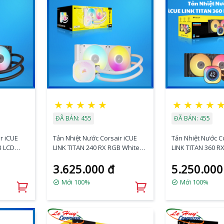
★
★
★
★
★
★
★
★
★
ĐÃ BÁN: 455
ĐÃ BÁN: 455
r iCUE
Tản Nhiệt Nước Corsair iCUE
Tản Nhiệt Nước C
B LCD
LINK TITAN 240 RX RGB White
LINK TITAN 360 R
W)
(CW-9061020-WW)
Black (CW-90610
3.625.000 đ
5.250.000
Mới 100%
Mới 100%