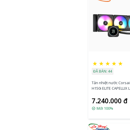
★
★
★
★
★
ĐÃ BÁN: 44
Tản nhiệt nước Corsai
H150i ELITE CAPELLIX 
9060062-WW
7.240.000 đ
Mới 100%