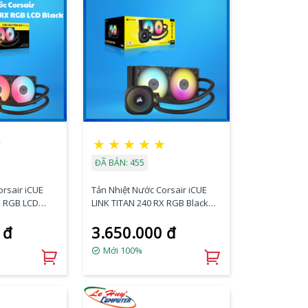
★
★
★
★
★
★
ĐÃ BÁN: 455
orsair iCUE
Tản Nhiệt Nước Corsair iCUE
X RGB LCD
LINK TITAN 240 RX RGB Black
23-WW)
(CW-9061016-WW)
 đ
3.650.000 đ
Mới 100%