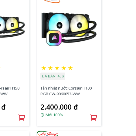
☆
★
★
★
★
★
ĐÃ BÁN: 438
orsair H150
Tản nhiệt nước Corsair H100
4-WW
RGB CW-9060053-WW
 đ
2.400.000 đ
Mới 100%