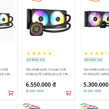
★
★
★
★
★
★
★
★
★
ĐÃ BÁN: 254
ĐÃ BÁN: 242
r iCUE
Tản nhiệt nước Corsair iCUE
Tản nhiệt nước Co
LCD CW-
H100i ELITE CAPELLIX LCD CW-
H170i ELITE CAPE
9060061-WW
9060055-WW
6.550.000 đ
5.300.000
Mới 100%
Mới 100%