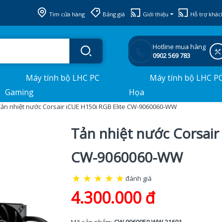
Tìm cửa hàng
Bảng giá
Giới thiệu
Hỗ trợ khác
Hotline mua hàng
0902 569 783
Máy tính bộ LHC PC
Máy tính bộ LHC P
Gaming
Họa
Tản nhiệt nước Corsair iCUE H150i RGB Elite CW-9060060-WW
Tản nhiệt nước Corsair
CW-9060060-WW
★
★
★
★
★
đánh giá
4.300.000 đ