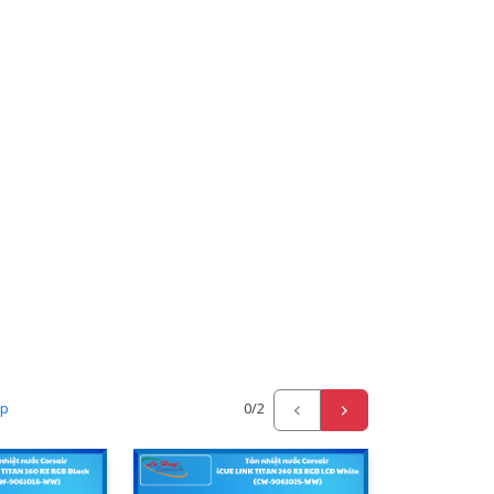
ấp
0
/2