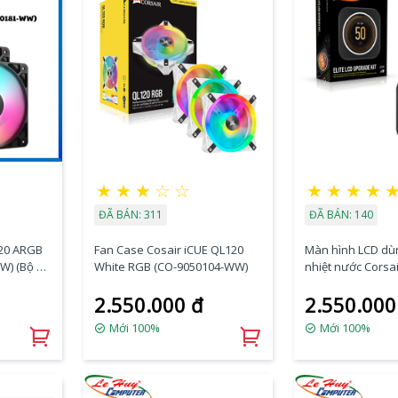
★
★
★
☆
☆
★
★
★
★
ĐÃ BÁN: 311
ĐÃ BÁN: 140
120 ARGB
Fan Case Cosair iCUE QL120
Màn hình LCD dùn
W) (Bộ 3
White RGB (CO-9050104-WW)
nhiệt nước Corsai
Black/White CW
2.550.000 đ
2.550.000
Mới 100%
Mới 100%