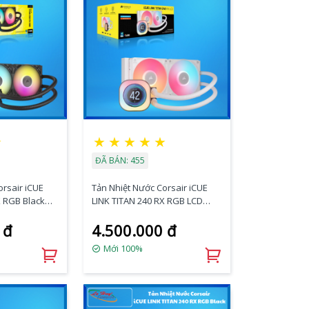
★
★
★
★
★
★
ĐÃ BÁN: 455
orsair iCUE
Tản Nhiệt Nước Corsair iCUE
X RGB Black
LINK TITAN 240 RX RGB LCD
)
White (CW-9061025-WW)
 đ
4.500.000 đ
Mới 100%