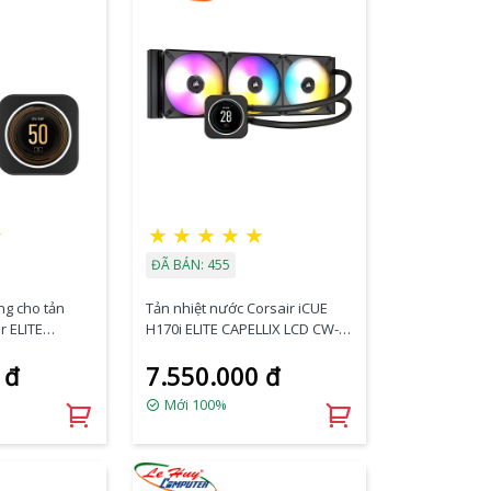
★
★
★
★
★
★
ĐÃ BÁN: 455
g cho tản
Tản nhiệt nước Corsair iCUE
r ELITE
H170i ELITE CAPELLIX LCD CW-
-9060056-WW
9060063-WW
 đ
7.550.000 đ
Mới 100%