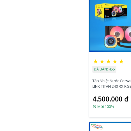
★
★
★
★
★
ĐÃ BÁN: 455
Tản Nhiệt Nước Corsai
LINK TITAN 240 RX RG
Black (CW-9061022-W
4.500.000 đ
Mới 100%