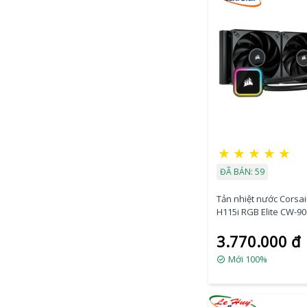
★
★
★
★
★
ĐÃ BÁN: 59
Tản nhiệt nước Corsai
H115i RGB Elite CW-9
WW
3.770.000 đ
Mới 100%