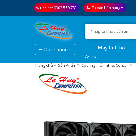
0902 569 783
Tư vấn bán hàng
Hotline:
Máy tính bộ
☰ Danh mục
Asus
Trang chủ
Sản Phẩm
Cooling - Tản nhiệt Corsair