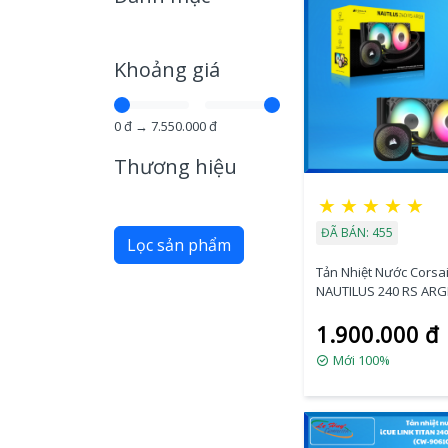
Khoảng giá
0
đ →
7.550.000
đ
Thương hiệu
★
★
★
★
★
ĐÃ BÁN: 455
Lọc sản phẩm
Tản Nhiệt Nước Corsai
NAUTILUS 240 RS ARG
(CW-9060092-WW)
1.900.000 đ
Mới 100%