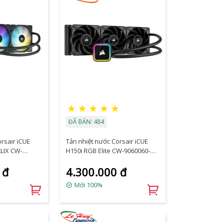
☆
★
★
★
★
★
ĐÃ BÁN: 484
rsair iCUE
Tản nhiệt nước Corsair iCUE
LLIX CW-
H150i RGB Elite CW-9060060-
WW
 đ
4.300.000 đ
Mới 100%