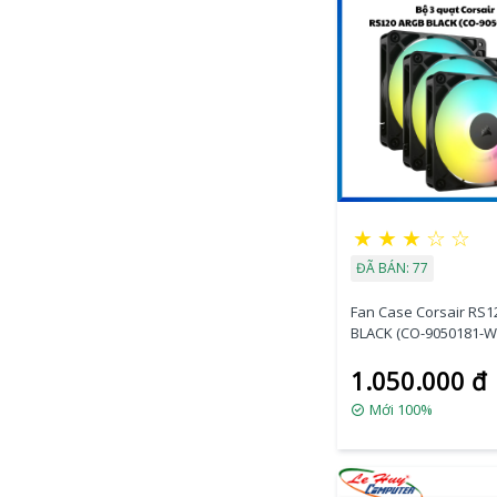
★
★
★
☆
☆
ĐÃ BÁN: 77
Fan Case Corsair RS
BLACK (CO-9050181-W
Quạt)
1.050.000 đ
Mới 100%