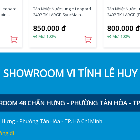
e Leopard
Tản Nhiệt Nước Jungle Leopard
Tản Nhiệt Nước J
Main
240P TK1 ARGB SyncMain
240P TK1 ARGB (
(Black)
850.000 đ
800.000 đ
Mới 100%
Mới 100%
SHOWROOM VI TÍNH LÊ HUY
OOM 48 CHẤN HƯNG - PHƯỜNG TÂN HÒA - TP.
ấn Hưng - Phường Tân Hòa - TP. Hồ Chí Minh
ờng đi