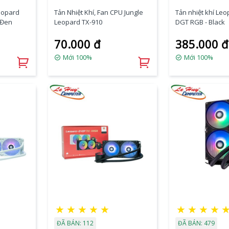
Leopard
Tản Nhiệt Khí, Fan CPU Jungle
Tản nhiệt khí Le
 Đen
Leopard TX-910
DGT RGB - Black
70.000 đ
385.000 đ
Mới 100%
Mới 100%
★
★
★
★
★
★
★
★
★
ĐÃ BÁN: 112
ĐÃ BÁN: 479