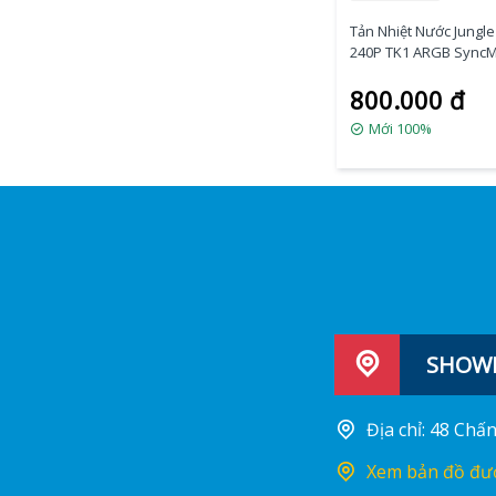
Tản Nhiệt Nước Jungl
240P TK1 ARGB Sync
(White)
800.000 đ
Mới 100%
SHOWR
Địa chỉ: 48 Ch
Xem bản đồ đư