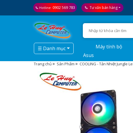
0902 569 783
Tư vấn bán hàng
Hotline:
Máy tính bộ
☰ Danh mục
Asus
Trang chủ
Sản Phẩm
COOLING - Tản Nhiệt Jungle L