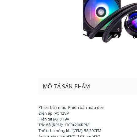
MÔ TẢ SẢN PHẨM
Phiên bản màu: Phiên bản màu đen
Điện áp (V): 12VV
Hiện tại (A): 0,19A
Tốc độ (RPM): 1700±200RPM
Thể tích không khí (CFM): 58,29CFM
Áp lực gió (mm-H2O): 1.08mm-H2O