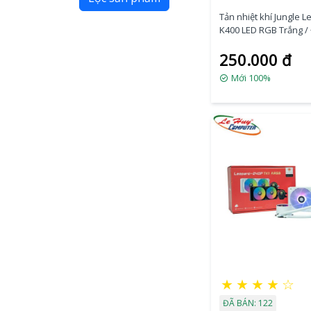
Tản nhiệt khí Jungle 
K400 LED RGB Trắng /
250.000 đ
Mới 100%
★
★
★
★
☆
ĐÃ BÁN: 122