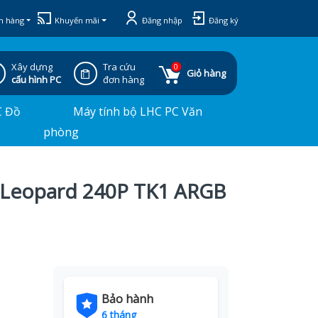
h hàng
Khuyến mãi
Đăng nhập
Đăng ký
Xây dựng
Tra cứu
0
Giỏ hàng
cấu hình PC
đơn hàng
C Đồ
Máy tính bộ LHC PC Văn
phòng
 Leopard 240P TK1 ARGB
Bảo hành
6 tháng