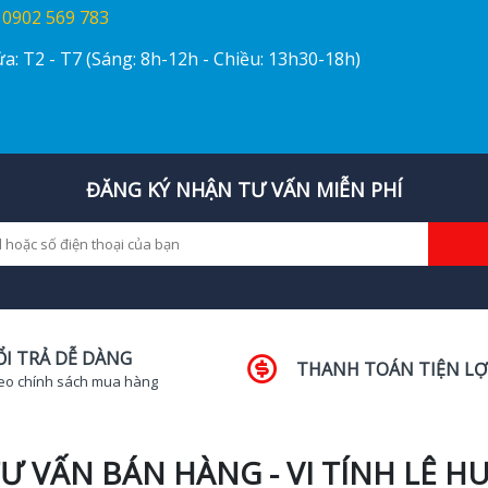
:
0902 569 783
a: T2 - T7 (Sáng: 8h-12h - Chiều: 13h30-18h)
ĐĂNG KÝ NHẬN TƯ VẤN MIỄN PHÍ
ỔI TRẢ DỄ DÀNG
THANH TOÁN TIỆN LỢ
eo chính sách mua hàng
Ư VẤN BÁN HÀNG - VI TÍNH LÊ H