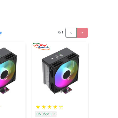
ấp
0
/1
☆
★
★
★
★
☆
ĐÃ BÁN: 333