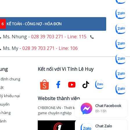
6
KẾ TOÁN - CÔNG NỢ - HÓA ĐƠN
Ms. Nhung -
028 39 703 271 - Line: 115
Ms. My -
028 39 703 271 - Line: 106
hung
Kết nối với Vi Tính Lê Huy
 định chung
ật
lý khiếu nại
Website thành viên
huyển
Chat Facebook
CYBERONE.VN - Thiết kế thi công phòng
8h-18h
ả hàng
game chuyên nghiệp
hành
Chat Zalo