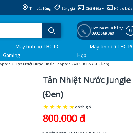
Tìm cửa hàng
Bảng giá
Giới thiệu
Hỗ trợ khác
Hotline mua hàng
0902 569 783
Máy tính bộ LHC PC
Máy tính bộ LHC P
Gaming
Họa
eopard
Tản Nhiệt Nước Jungle Leopard 240P TK1 ARGB (Đen)
Tản Nhiệt Nước Jungle
(Đen)
★
★
★
★
★
đánh giá
800.000 đ