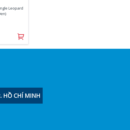
ungle Leopard
Đen)
 HỒ CHÍ MINH