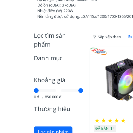
Độ ồn (dB(A)): 37dB(A)
Nhiệt điện (W): 220W
Nền tảng được sử dụng: LGA115x/1200/1700/1366/2
Lọc tìm sản
Sắp xếp theo
phẩm
Danh mục
Khoảng giá
0
đ →
850.000
đ
Thương hiệu
★
★
★
★
★
ĐÃ BÁN: 14
Lọc sản phẩm