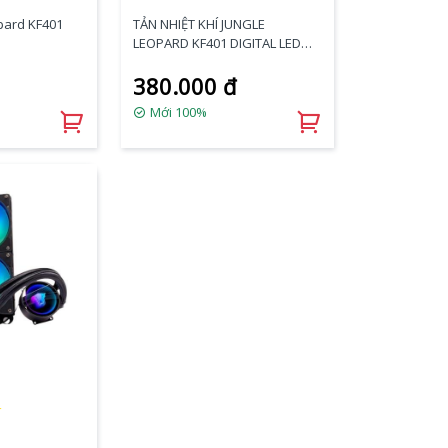
opard KF401
TẢN NHIỆT KHÍ JUNGLE
LEOPARD KF401 DIGITAL LED
AUTO
380.000 đ
Mới 100%
★