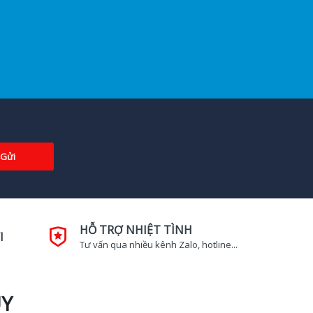
Gửi
HỖ TRỢ NHIỆT TÌNH
I
Tư vấn qua nhiều kênh Zalo, hotline...
UY