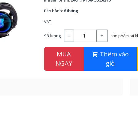
Mã sản phẩm:
240P.TK1.ARGB.24216
Bảo hành:
6 tháng
VAT
-
+
Số lượng:
sản phẩm tại 
MUA
Thêm vào
NGAY
giỏ