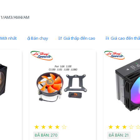
011/AM3/AM4/AM
Mới nhất
Bán chạy
Giá thấp đến cao
Giá cao đến th
★
★
★
★
☆
★
★
★
☆
ĐÃ BÁN: 270
ĐÃ BÁN: 21