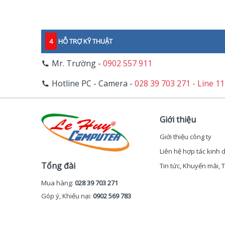
4
HỖ TRỢ KỸ THUẬT
Mr. Trường -
0902 557 911
Hotline PC - Camera -
028 39 703 271 - Line 1
Giới thiệu
Giới thiệu công ty
Liên hệ hợp tác kinh
Tổng đài
Tin tức, Khuyến mãi,
Mua hàng:
028 39 703 271
Góp ý, Khiếu nại:
0902 569 783