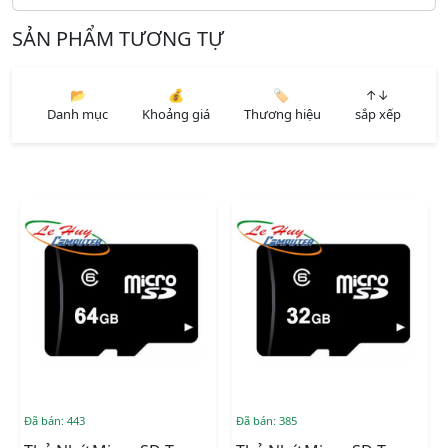
SẢN PHẨM TƯƠNG TỰ
📂
💰
🏷️
↑↓
Danh mục
Khoảng giá
Thương hiệu
sắp xếp
Đã bán: 443
Đã bán: 385