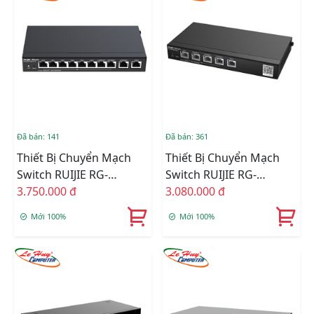
Đã bán: 141
Đã bán: 361
Thiết Bị Chuyển Mạch
Thiết Bị Chuyển Mạch
Switch RUIJIE RG-
Switch RUIJIE RG-
EG310GH-P-E 10-Port
3.750.000 đ
EG305GH-P-E 5-Port
3.080.000 đ
High Performance Cloud
High Performance Cloud
Mới 100%
Mới 100%
Managed PoE
Managed PoE