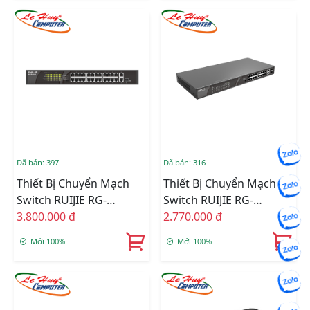
Đã bán: 397
Đã bán: 316
Thiết Bị Chuyển Mạch
Thiết Bị Chuyển Mạch
Switch RUIJIE RG-
Switch RUIJIE RG-
ES126S-LP 24 Port
3.800.000 đ
ES118S-LP 16 Port
2.770.000 đ
10/100Mbps + 1 Gigabit
100Mbps + 2 Gigabit
Mới 100%
Mới 100%
RJ45 Port + 1 Gigabit
RJ45/SFP
RJ45/SFP