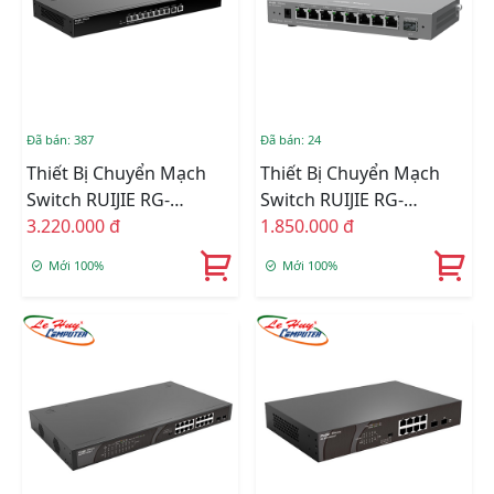
Đã bán: 387
Đã bán: 24
Thiết Bị Chuyển Mạch
Thiết Bị Chuyển Mạch
Switch RUIJIE RG-
Switch RUIJIE RG-
EG210G-E 10-Port
3.220.000 đ
EG209GS 9-Port Gigabit
1.850.000 đ
1000BASE-T Cloud
Cloud Managed SFP
Mới 100%
Mới 100%
Managed