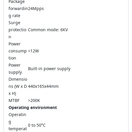
Package
forwardin
24Mpps
g rate
Surge
protectio
Common mode: 6KV
n
Power
consump
<12W
tion
Power
Built-in power supply
supply
Dimensio
ns (W x D
440x165x44mm
x H)
MTBF
>200K
Operating environment
Operatin
g
0 to 50°C
temperat