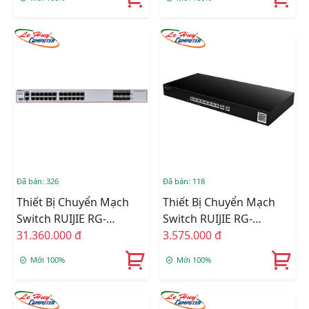
Port 10/100/1000BASE-T
+ 4-Port 1G/10G SFP+
+ 8-Port 1G/10G SFP+
Đã bán: 326
Đã bán: 118
Thiết Bị Chuyển Mạch
Thiết Bị Chuyển Mạch
Switch RUIJIE RG-
Switch RUIJIE RG-
S5760C-24GT8XS-X 24-
31.360.000 đ
EG310GH-E 10-Port High
3.575.000 đ
Port 10/100/1000BASE-T
Performance Cloud
Mới 100%
Mới 100%
+ 8-Port 1G/10G SFP+
Managed