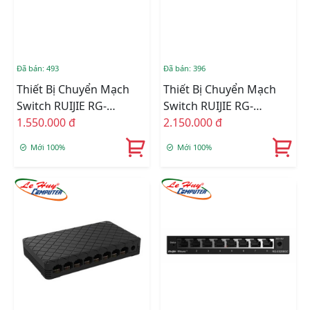
Đã bán: 493
Đã bán: 396
Thiết Bị Chuyển Mạch
Thiết Bị Chuyển Mạch
Switch RUIJIE RG-
Switch RUIJIE RG-
ES110D-P 8-Port
1.550.000 đ
ES124GD 24-Port
2.150.000 đ
100Mbps + 2-Port Uplink
10/100/1000Mbps
Mới 100%
Mới 100%
1000Mbps