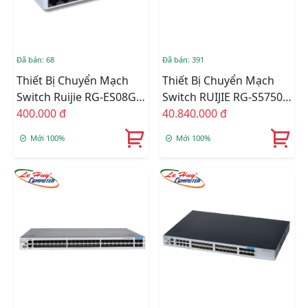
Đã bán: 68
Đã bán: 391
Thiết Bị Chuyển Mạch
Thiết Bị Chuyển Mạch
Switch Ruijie RG-ES08G-L
Switch RUIJIE RG-S5750-
(8 Port/ 10/100/1000
400.000 đ
48GT4XS-HP-H 48-Port
40.840.000 đ
Mbps)
10/100/1000BASE-T PoE+
Mới 100%
Mới 100%
4-Port 10GE SFP+