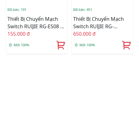
Đã bán: 191
Đã bán: 451
Thiết Bị Chuyển Mạch
Thiết Bị Chuyển Mạch
Switch RUIJIE RG-ES08 8
Switch RUIJIE RG-
Cổng 10/100 BASE-T
155.000 đ
ES208GC 8-Port Gigabit
650.000 đ
Smart
Mới 100%
Mới 100%