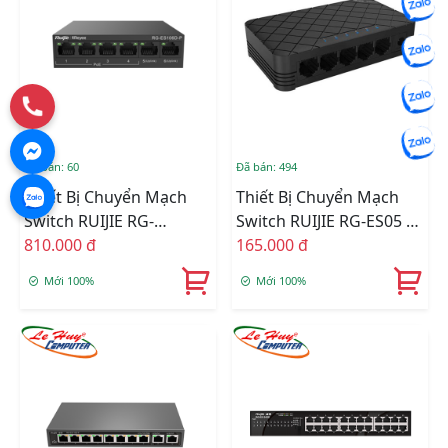
Đã bán: 60
Đã bán: 494
Thiết Bị Chuyển Mạch
Thiết Bị Chuyển Mạch
Switch RUIJIE RG-
Switch RUIJIE RG-ES05 5
ES106D-P 4-Port POE + 2
810.000 đ
Cổng 10/100 Base-T
165.000 đ
Uplink Port 10/100Mbps
Mới 100%
Mới 100%