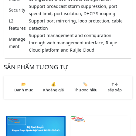
Support broadcast storm suppression, port
Security
speed limit, port isolation, DHCP Snooping
L2
Support port mirroring, loop protection, cable
features
detection
Support management and configuration
Manage
through web management interface, Ruijie
ment
Cloud platform and Ruijie Cloud
SẢN PHẨM TƯƠNG TỰ
📂
💰
🏷️
↑↓
Danh mục
Khoảng giá
Thương hiệu
sắp xếp