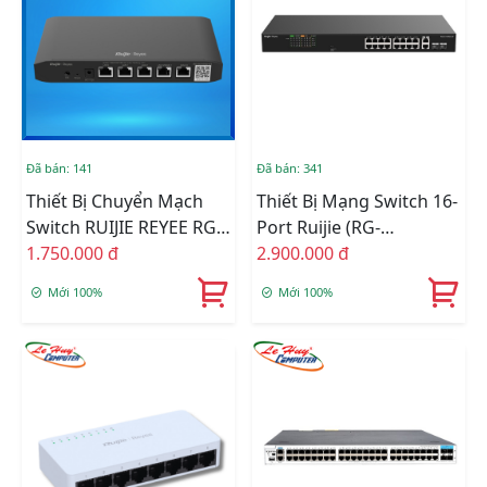
Đã bán: 141
Đã bán: 341
Thiết Bị Chuyển Mạch
Thiết Bị Mạng Switch 16-
Switch RUIJIE REYEE RG-
Port Ruijie (RG-
EG105G V3
1.750.000 đ
ES118FGS-LP)
2.900.000 đ
Mới 100%
Mới 100%