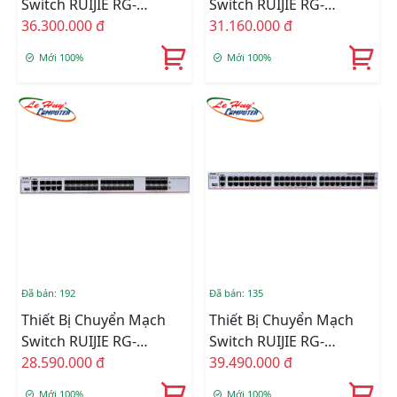
Switch RUIJIE RG-
Switch RUIJIE RG-
S5750C-48GT4XS-H 48-
36.300.000 đ
S5750C-28GT4XS-H 28-
31.160.000 đ
Port GE RJ45 + 4-Port
Port GE RJ45 + 4-Port
Mới 100%
Mới 100%
10GE SFP+
10GE SFP+
Đã bán: 192
Đã bán: 135
Thiết Bị Chuyển Mạch
Thiết Bị Chuyển Mạch
Switch RUIJIE RG-
Switch RUIJIE RG-
S5760C-24SFP/8GT8XS-X
28.590.000 đ
S5760C-48GT4XS-X 48-
39.490.000 đ
24-Port Gigabit SFP + 8-
Port 10/100/1000BASE-T
Mới 100%
Mới 100%