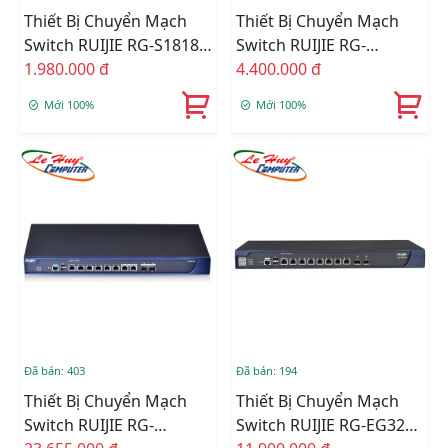
Thiết Bị Chuyển Mạch
Thiết Bị Chuyển Mạch
Switch RUIJIE RG-S1818G
Switch RUIJIE RG-
16-Port 10/100/1000
1.980.000 đ
EG2100-P V2 8-Port
4.400.000 đ
Base-T
1000BASE-T Smart
Mới 100%
Mới 100%
Đã bán: 403
Đã bán: 194
Thiết Bị Chuyển Mạch
Thiết Bị Chuyển Mạch
Switch RUIJIE RG-
Switch RUIJIE RG-EG3230