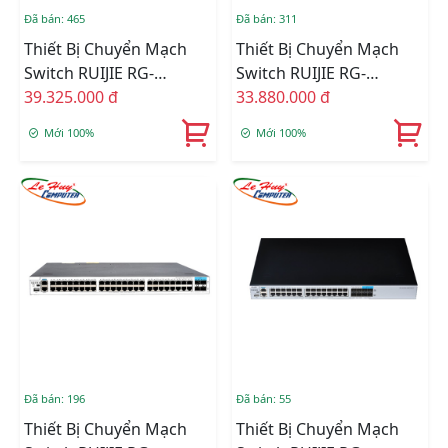
Đã bán: 465
Đã bán: 311
Thiết Bị Chuyển Mạch
Thiết Bị Chuyển Mạch
Switch RUIJIE RG-
Switch RUIJIE RG-
S5750C-48SFP4XS-H 48-
39.325.000 đ
S5750C-28SFP4XS-H 28-
33.880.000 đ
Port GE SFP + 4-Port
Port GE SFP + 8-Port
Mới 100%
Mới 100%
10GE SFP+
Combo GE RJ45 SFP+
Đã bán: 196
Đã bán: 55
Thiết Bị Chuyển Mạch
Thiết Bị Chuyển Mạch