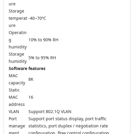
ure
Storage
temperat
-40~70ºC
ure
Operatin
g
10% to 90% RH
humidity
Storage
5% to 95% RH
humidity
Software features
MAC
8K
capacity
Static
MAC
16
address
VLAN
Support 802.1Q VLAN
Port
Support port status display, port traffic
manage
statistics, port duplex / negotiation rate
ment
configuration, flow control configuration