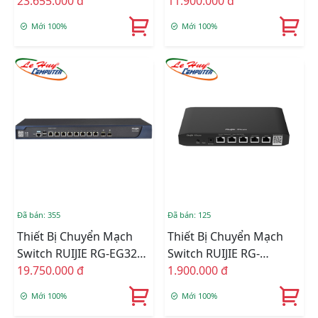
WS6008
23.655.000 đ
10-Port Gigabit Cloud
11.900.000 đ
Mới 100%
Mới 100%
Đã bán: 355
Đã bán: 125
Thiết Bị Chuyển Mạch
Thiết Bị Chuyển Mạch
Switch RUIJIE RG-EG3250
Switch RUIJIE RG-
8-Port 1000BASE-T
19.750.000 đ
EG105G-P V3 5-Port
1.900.000 đ
Smart
Gigabit Cloud Managed
Mới 100%
Mới 100%