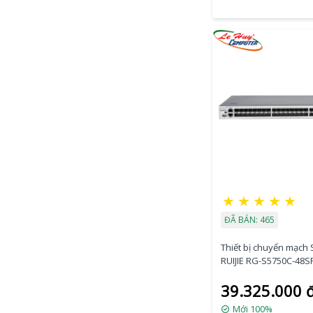
★
★
★
★
★
ĐÃ BÁN: 465
Thiết bị chuyển mạch 
RUIJIE RG-S5750C-48S
48-port GE SFP + 4-po
39.325.000 
SFP+
Mới 100%