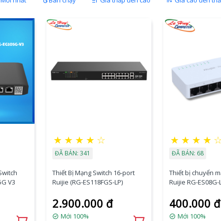
Mới nhất
Bán chạy
Giá thấp đến cao
Giá cao đến th
★
★
★
★
☆
★
★
★
★
ĐÃ BÁN: 341
ĐÃ BÁN: 68
Switch
Thiết Bị Mạng Switch 16-port
Thiết bị chuyển 
5G V3
Ruijie (RG-ES118FGS-LP)
Ruijie RG-ES08G-L
10/100/1000 Mbp
2.900.000 đ
400.000 đ
Mới 100%
Mới 100%