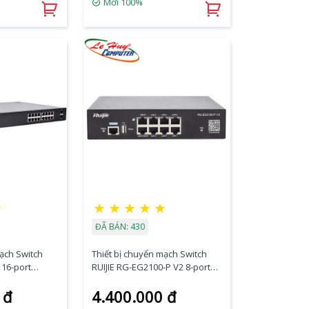
Mới 100%
★
★
★
★
★
★
ĐÃ BÁN: 430
mạch Switch
Thiết bị chuyển mạch Switch
 16-port
RUIJIE RG-EG2100-P V2 8-port
-T
1000BASE-T Smart
 đ
4.400.000 đ