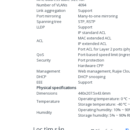
Number of VLANs
4094
Link aggregation
Support
Port mirroring
Many-to-one mirroring
Spanning tree
STP, RSTP
LLDP
Support
IP standard ACL
MAC extended ACL
ACL
IP extended ACL
Port ACL for Layer 2 ports (phy
QoS
Port-based speed limit (ingre
Security
Port protection
Hardware CPP
Management
Web management, Ruijie Clou
DHCP
DHCP snooping
EEE
Support
Physical specifications
Dimensions
440x207.5x43.6mm
Operating temperature: 0 ℃ 
Temperature
Storage temperature: -40 ℃ 
Operating humidity: 10% ~ 9
Humidity
Storage humidity: 5% ~ 90% 
Lọc tìm sản