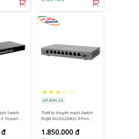
☆
★
★
★
☆
☆
ĐÃ BÁN: 24
mạch Switch
Thiết bị chuyển mạch Switch
-E 10-port
RUIJIE RG-EG209GS 9-Port
ud Managed
Gigabit Cloud Managed SFP
 đ
1.850.000 đ