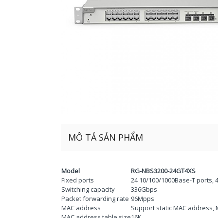
MÔ TẢ SẢN PHẨM
Model
RG-NBS3200-24GT4XS
Fixed ports
24 10/100/1000Base-T ports, 
Switching capacity
336Gbps
Packet forwarding rate
96Mpps
MAC address
Support static MAC address, 
MAC address table size
16K