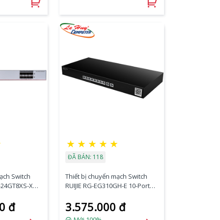
☆
★
★
★
★
★
ĐÃ BÁN: 118
mạch Switch
Thiết bị chuyển mạch Switch
C-24GT8XS-X
RUIJIE RG-EG310GH-E 10-Port
00BASE-T + 8-
High Performance Cloud
0 đ
3.575.000 đ
+
Managed
Mới 100%