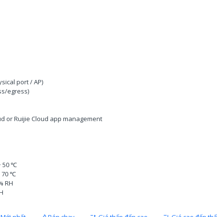
sical port / AP)
ss/egress)
d or Ruijie Cloud app management
~ 50 ℃
~ 70 ℃
0% RH
RH