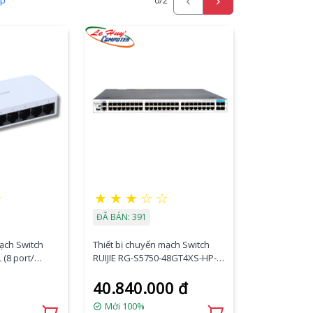
ấp
0
/2
☆
★
★
★
☆
☆
ĐÃ BÁN: 391
mạch Switch
Thiết bị chuyển mạch Switch
 (8 port/
RUIJIE RG-S5750-48GT4XS-HP-H
s)
48-port 10/100/1000BASE-T
40.840.000 đ
PoE+ 4-port 10GE SFP+
Mới 100%