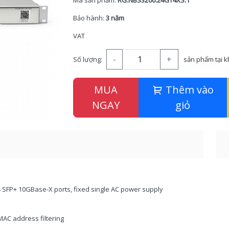
Mã sản phẩm:
RG.NBS3200.24GT4XS.1
Bảo hành:
3 năm
VAT
-
+
Số lượng:
sản phẩm tại 
MUA
Thêm vào
NGAY
giỏ
4 SFP+ 10GBase-X ports, fixed single AC power supply
MAC address filtering