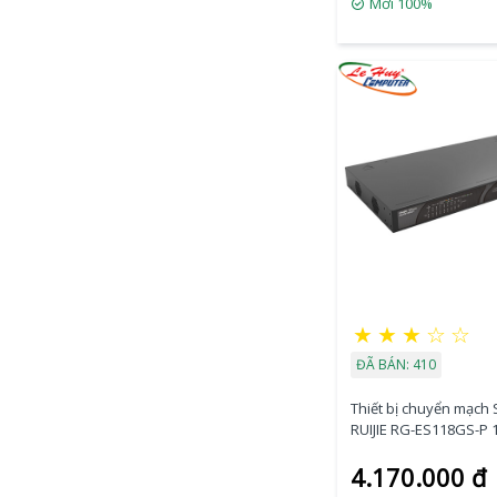
Mới 100%
★
★
★
☆
☆
ĐÃ BÁN: 410
Thiết bị chuyển mạch 
RUIJIE RG-ES118GS-P 
GE PoE + 2-Port GE SF
4.170.000 đ