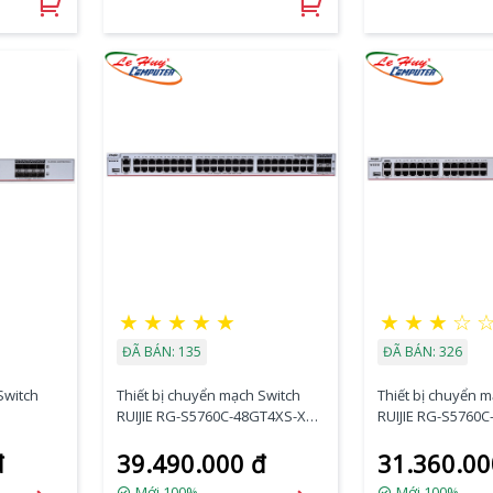
★
★
★
★
★
★
★
★
☆
ĐÃ BÁN: 135
ĐÃ BÁN: 326
Switch
Thiết bị chuyển mạch Switch
Thiết bị chuyển 
RUIJIE RG-S5760C-48GT4XS-X
RUIJIE RG-S5760
ort
48-Port 10/100/1000BASE-T + 4-
24-Port 10/100/10
đ
39.490.000 đ
31.360.00
Port 1G/10G SFP+
Port 1G/10G SFP
8-Port
Mới 100%
Mới 100%