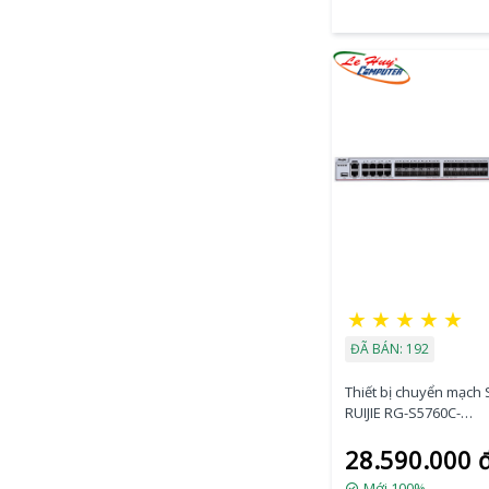
★
★
★
★
★
ĐÃ BÁN: 192
Thiết bị chuyển mạch 
RUIJIE RG-S5760C-
24SFP/8GT8XS-X 24-P
28.590.000 
Gigabit SFP + 8-Port
10/100/1000BASE-T + 
Mới 100%