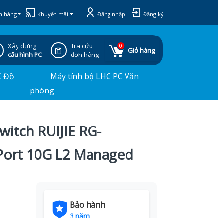
h hàng
Khuyến mãi
Đăng nhập
Đăng ký
Xây dựng
Tra cứu
0
Giỏ hàng
cấu hình PC
đơn hàng
C Đồ
Máy tính bộ LHC PC Văn
phòng
witch RUIJIE RG-
ort 10G L2 Managed
Bảo hành
3 năm