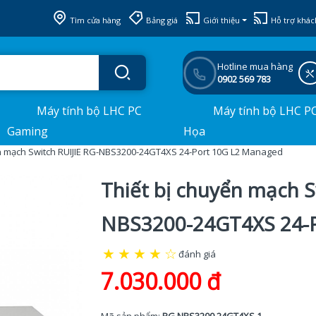
Tìm cửa hàng
Bảng giá
Giới thiệu
Hỗ trợ khác
Hotline mua hàng
0902 569 783
Máy tính bộ LHC PC
Máy tính bộ LHC P
Gaming
Họa
ển mạch Switch RUIJIE RG-NBS3200-24GT4XS 24-Port 10G L2 Managed
Thiết bị chuyển mạch S
NBS3200-24GT4XS 24-P
★
★
★
★
☆
đánh giá
7.030.000 đ