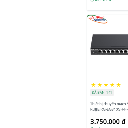
1G/10G SFP+
★
★
★
★
★
ĐÃ BÁN: 141
Thiết bị chuyển mạch 
RUIJIE RG-EG310GH-P-
High Performance Cl
3.750.000 đ
Managed PoE