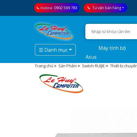
0902 569 783
Tư vấn bán hàng
Hotline:
Máy tính bộ
☰ Danh mục
Asus
Trang chủ
Sản Phẩm
Switch RUIJIE
Thiết bị chuy