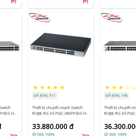
★
★
★
★
★
★
★
★
☆
ĐÃ BÁN: 311
ĐÃ BÁN: 196
Switch
Thiết bị chuyển mạch Switch
Thiết bị chuyển 
FP4XS-H
RUIJIE RG-S5750C-28SFP4XS-H
RUIJIE RG-S5750
rt 10GE
28-port GE SFP + 8-port Combo
48-port GE RJ45 +
đ
33.880.000 đ
36.300.00
GE RJ45 SFP+
SFP+
Mới 100%
Mới 100%