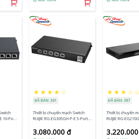
★
★
★
★
☆
★
★
★
☆
ĐÃ BÁN: 361
ĐÃ BÁN: 387
Switch
Thiết bị chuyển mạch Switch
Thiết bị chuyển 
E 10-Port
RUIJIE RG-EG305GH-P-E 5-Port
RUIJIE RG-EG210G
oud
High Performance Cloud
1000BASE-T Clo
3.080.000 đ
3.220.000
Managed PoE