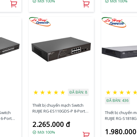
Mới 100%
Mới 100%
★
★
★
★
★
★
★
★
★
ĐÃ BÁN: 8
ĐÃ BÁN: 436
Thiết bị chuyển mạch Switch
RUIJIE RG-ES110GDS-P 8-Port
Switch
Thiết bị chuyển 
GE PoE + 2-Port GE SFP
16-Port
RUIJIE RG-S1818G
2.265.000 đ
P
10/100/1000 Base
1.980.000
Mới 100%