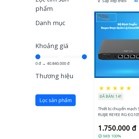
Sắp xếp theo
phẩm
Danh mục
Khoảng giá
0
đ →
40.840.000
đ
Thương hiệu
★
★
★
★
★
ĐÃ BÁN: 141
Lọc sản phẩm
Thiết bị chuyển mạch 
RUIJIE REYEE RG-EG10
1.750.000 đ
Mới 100%