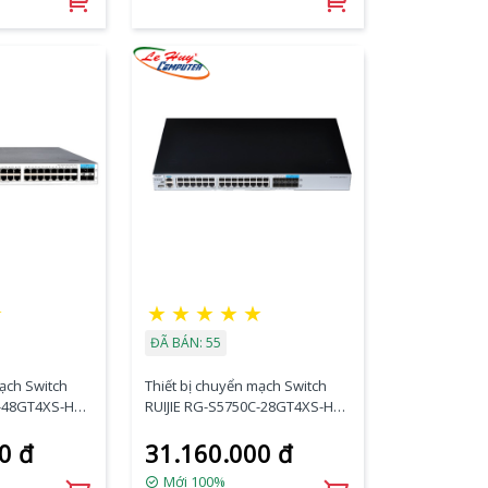
☆
★
★
★
★
★
ĐÃ BÁN: 55
mạch Switch
Thiết bị chuyển mạch Switch
C-48GT4XS-H
RUIJIE RG-S5750C-28GT4XS-H
 4-port 10GE
28-port GE RJ45 + 4-port 10GE
0 đ
31.160.000 đ
SFP+
Mới 100%