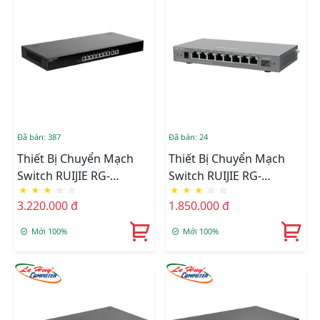
Đã bán: 387
Đã bán: 24
Thiết Bị Chuyển Mạch
Thiết Bị Chuyển Mạch
Switch RUIJIE RG-
Switch RUIJIE RG-
★
★
★
☆
☆
★
★
★
☆
☆
EG210G-E 10-Port
EG209GS 9-Port Gigabit
3.220.000 đ
1.850.000 đ
1000BASE-T Cloud
Cloud Managed SFP
Managed
Mới 100%
Mới 100%