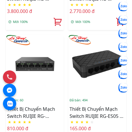
★
★
★
★
★
★
★
★
★
★
ES126S-LP 24 Port
ES118S-LP 16 Port
3.800.000 đ
2.770.000 đ
10/100Mbps + 1 Gigabit
100Mbps + 2 Gigabit
RJ45 Port + 1 Gigabit
RJ45/SFP
Mới 100%
Mới 100%
RJ45/SFP
Đã bán: 60
Đã bán: 494
Thiết Bị Chuyển Mạch
Thiết Bị Chuyển Mạch
Switch RUIJIE RG-
Switch RUIJIE RG-ES05 5
★
★
★
★
★
★
★
★
★
☆
ES106D-P 4-Port POE + 2
Cổng 10/100 Base-T
810.000 đ
165.000 đ
Uplink Port 10/100Mbps