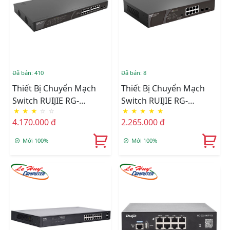
Đã bán: 410
Đã bán: 8
Thiết Bị Chuyển Mạch
Thiết Bị Chuyển Mạch
Switch RUIJIE RG-
Switch RUIJIE RG-
★
★
★
☆
☆
★
★
★
★
★
ES118GS-P 16-Port GE
ES110GDS-P 8-Port GE
4.170.000 đ
2.265.000 đ
PoE + 2-Port GE SFP
PoE + 2-Port GE SFP
Mới 100%
Mới 100%