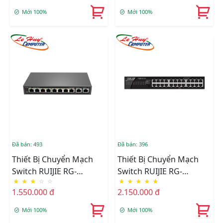
Mới 100%
Mới 100%
Đã bán: 493
Đã bán: 396
Thiết Bị Chuyển Mạch
Thiết Bị Chuyển Mạch
Switch RUIJIE RG-
Switch RUIJIE RG-
★
★
★
☆
☆
★
★
★
★
★
ES110D-P 8-Port
ES124GD 24-Port
1.550.000 đ
2.150.000 đ
100Mbps + 2-Port Uplink
10/100/1000Mbps
1000Mbps
Mới 100%
Mới 100%