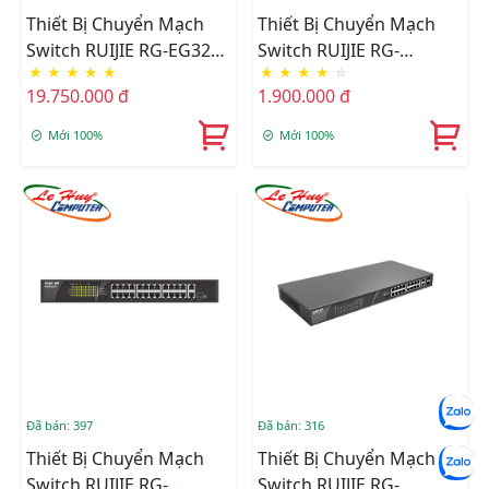
Thiết Bị Chuyển Mạch
Thiết Bị Chuyển Mạch
Switch RUIJIE RG-EG3250
Switch RUIJIE RG-
★
★
★
★
★
★
★
★
★
☆
8-Port 1000BASE-T
EG105G-P V3 5-Port
19.750.000 đ
1.900.000 đ
Smart
Gigabit Cloud Managed
Mới 100%
Mới 100%
Đã bán: 397
Đã bán: 316
Thiết Bị Chuyển Mạch
Thiết Bị Chuyển Mạch
Switch RUIJIE RG-
Switch RUIJIE RG-