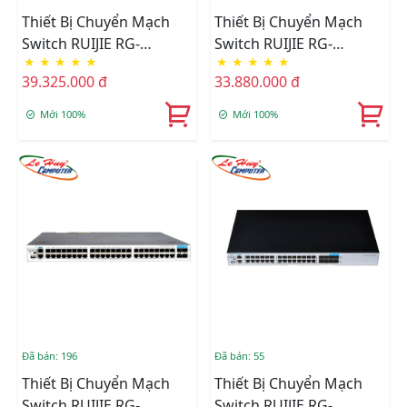
Thiết Bị Chuyển Mạch
Thiết Bị Chuyển Mạch
Switch RUIJIE RG-
Switch RUIJIE RG-
★
★
★
★
★
★
★
★
★
★
S5750C-48SFP4XS-H 48-
S5750C-28SFP4XS-H 28-
39.325.000 đ
33.880.000 đ
Port GE SFP + 4-Port
Port GE SFP + 8-Port
10GE SFP+
Combo GE RJ45 SFP+
Mới 100%
Mới 100%
Đã bán: 196
Đã bán: 55
Thiết Bị Chuyển Mạch
Thiết Bị Chuyển Mạch
Switch RUIJIE RG-
Switch RUIJIE RG-