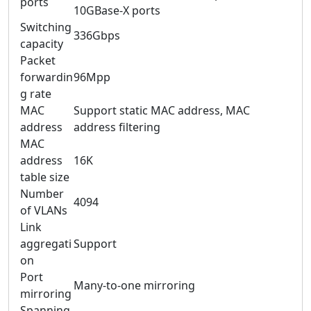
ports
10GBase-X ports
Switching
336Gbps
capacity
Packet
forwardin
96Mpp
g rate
MAC
Support static MAC address, MAC
address
address filtering
MAC
address
16K
table size
Number
4094
of VLANs
Link
aggregati
Support
on
Port
Many-to-one mirroring
mirroring
Spanning