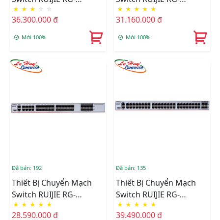
★
★
★
☆
☆
★
★
★
★
★
S5750C-48GT4XS-H 48-
S5750C-28GT4XS-H 28-
36.300.000 đ
31.160.000 đ
Port GE RJ45 + 4-Port
Port GE RJ45 + 4-Port
10GE SFP+
10GE SFP+
Mới 100%
Mới 100%
Đã bán: 192
Đã bán: 135
Thiết Bị Chuyển Mạch
Thiết Bị Chuyển Mạch
Switch RUIJIE RG-
Switch RUIJIE RG-
★
★
★
★
★
★
★
★
★
★
S5760C-24SFP/8GT8XS-X
S5760C-48GT4XS-X 48-
28.590.000 đ
39.490.000 đ
24-Port Gigabit SFP + 8-
Port 10/100/1000BASE-T