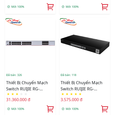
Port 10/100/1000BASE-T
+ 4-Port 1G/10G SFP+
Mới 100%
Mới 100%
+ 8-Port 1G/10G SFP+
Đã bán: 326
Đã bán: 118
Thiết Bị Chuyển Mạch
Thiết Bị Chuyển Mạch
Switch RUIJIE RG-
Switch RUIJIE RG-
★
★
★
☆
☆
★
★
★
★
★
S5760C-24GT8XS-X 24-
EG310GH-E 10-Port High
31.360.000 đ
3.575.000 đ
Port 10/100/1000BASE-T
Performance Cloud
+ 8-Port 1G/10G SFP+
Managed
Mới 100%
Mới 100%