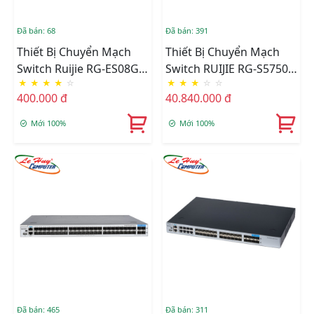
Đã bán: 68
Đã bán: 391
Thiết Bị Chuyển Mạch
Thiết Bị Chuyển Mạch
Switch Ruijie RG-ES08G-L
Switch RUIJIE RG-S5750-
★
★
★
★
☆
★
★
★
☆
☆
(8 Port/ 10/100/1000
48GT4XS-HP-H 48-Port
400.000 đ
40.840.000 đ
Mbps)
10/100/1000BASE-T PoE+
4-Port 10GE SFP+
Mới 100%
Mới 100%
Đã bán: 465
Đã bán: 311