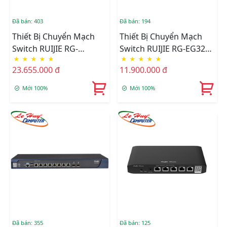
Đã bán: 403
Đã bán: 194
Thiết Bị Chuyển Mạch
Thiết Bị Chuyển Mạch
Switch RUIJIE RG-
Switch RUIJIE RG-EG3230
★
★
★
★
★
★
★
★
★
★
WS6008
10-Port Gigabit Cloud
23.655.000 đ
11.900.000 đ
Mới 100%
Mới 100%
Đã bán: 355
Đã bán: 125