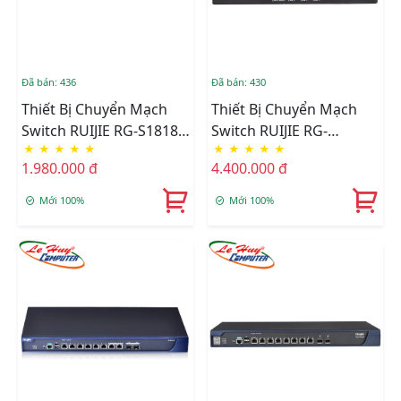
Đã bán: 436
Đã bán: 430
Thiết Bị Chuyển Mạch
Thiết Bị Chuyển Mạch
Switch RUIJIE RG-S1818G
Switch RUIJIE RG-
★
★
★
★
★
★
★
★
★
★
16-Port 10/100/1000
EG2100-P V2 8-Port
1.980.000 đ
4.400.000 đ
Base-T
1000BASE-T Smart
Mới 100%
Mới 100%