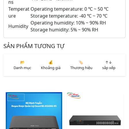
ns
Temperat
Operating temperature: 0 ℃ ~ 50 ℃
ure
Storage temperature: -40 ℃ ~ 70 ℃
Operating humidity: 10% ~ 90% RH
Humidity
Storage humidity: 5% ~ 90% RH
SẢN PHẨM TƯƠNG TỰ
📂
💰
🏷️
↑↓
Danh mục
Khoảng giá
Thương hiệu
sắp xếp