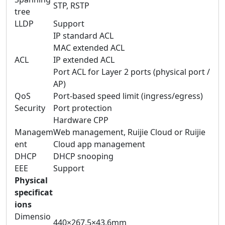
STP, RSTP
tree
LLDP
Support
IP standard ACL
MAC extended ACL
ACL
IP extended ACL
Port ACL for Layer 2 ports (physical port /
AP)
QoS
Port-based speed limit (ingress/egress)
Security
Port protection
Hardware CPP
Managem
Web management, Ruijie Cloud or Ruijie
ent
Cloud app management
DHCP
DHCP snooping
EEE
Support
Physical
specificat
ions
Dimensio
440×267.5×43.6mm