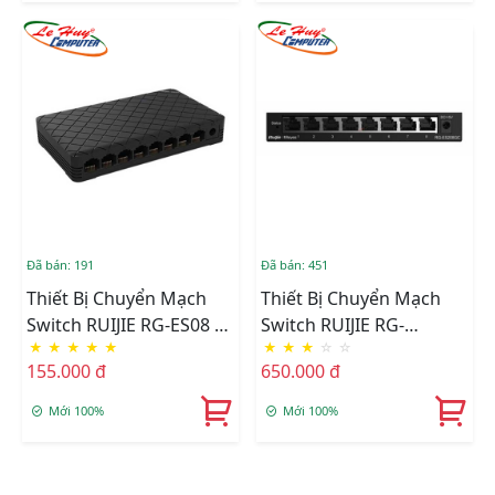
Đã bán: 191
Đã bán: 451
Thiết Bị Chuyển Mạch
Thiết Bị Chuyển Mạch
Switch RUIJIE RG-ES08 8
Switch RUIJIE RG-
★
★
★
★
★
★
★
★
☆
☆
Cổng 10/100 BASE-T
ES208GC 8-Port Gigabit
155.000 đ
650.000 đ
Smart
Mới 100%
Mới 100%