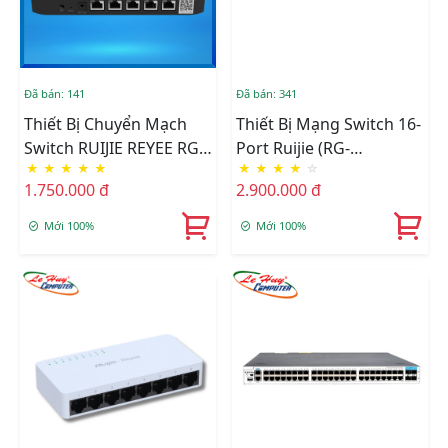
Đã bán: 141
Đã bán: 341
Thiết Bị Chuyển Mạch
Thiết Bị Mạng Switch 16-
Switch RUIJIE REYEE RG-
Port Ruijie (RG-
★
★
★
★
★
★
★
★
★
☆
EG105G V3
ES118FGS-LP)
1.750.000 đ
2.900.000 đ
Mới 100%
Mới 100%