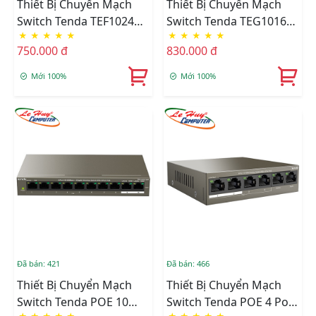
Thiết Bị Chuyển Mạch
Thiết Bị Chuyển Mạch
Switch Tenda TEF1024D
Switch Tenda TEG1016M
★
★
★
★
★
★
★
★
★
★
24 Port 10/100Mbps
16Port 10/100/1000
750.000 đ
830.000 đ
Gigabit
Mới 100%
Mới 100%
Đã bán: 421
Đã bán: 466
Thiết Bị Chuyển Mạch
Thiết Bị Chuyển Mạch
Switch Tenda POE 10
Switch Tenda POE 4 Port