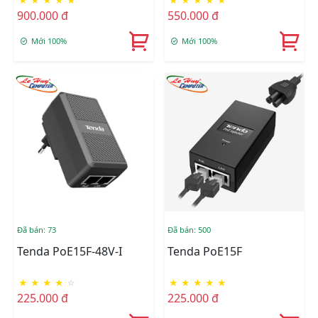
★
★
★
★
★
★
★
★
★
★
Port TEF1110P- 10/100(8
TEF1106P (4 Cổng PoE +
900.000 đ
550.000 đ
CỔNG PoE + 2PORT
2 Cổng UPLINK)
GIGA) 63W
Mới 100%
Mới 100%
Đã bán: 73
Đã bán: 500
Tenda PoE15F-48V-I
Tenda PoE15F
★
★
★
★
☆
★
★
★
★
★
225.000 đ
225.000 đ