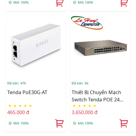
Mới 100%
Mới 100%
Đã bán: 476
Đã bán: 66
Tenda PoE30G-AT
Thiết Bị Chuyển Mạch
Switch Tenda POE 24
★
★
★
★
★
★
★
★
★
★
Port TEF1126P (với 24
465.000 đ
3.650.000 đ
Port PoE, 1 Port Gigabit
1.0Gbps Và 1 Port 1G
Mới 100%
Mới 100%
FSP)