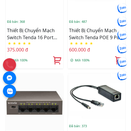
Đã bán: 368
Đã bán: 487
Thiết Bị Chuyển Mạch
Thiết Bị Chuyển Mạch
Switch Tenda 16 Port
Switch Tenda POE 9 Port
★
★
★
★
★
★
★
★
★
★
S16(10/100)
TEF1109P(9-Port
375.000 đ
600.000 đ
100Mbps Với 8 Port PoE)
Mới 100%
Mới 100%
Đã bán: 373