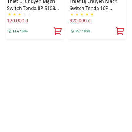
Thiết Bị Chuyển Mạch
Thiết Bị Chuyển Mạch
Switch Tenda 8P S108
Switch Tenda 16P
★
★
★
☆
☆
★
★
★
★
★
(10/100MB)
10/100/1000 TEG1016D
120.000 đ
920.000 đ
Mới 100%
Mới 100%