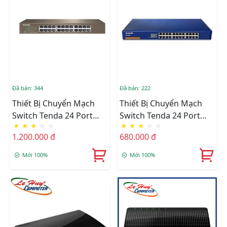
Đã bán: 344
Đã bán: 222
Thiết Bị Chuyển Mạch
Thiết Bị Chuyển Mạch
Switch Tenda 24 Port
Switch Tenda 24 Port
★
★
★
☆
☆
★
★
★
☆
☆
TEG1024D 10/100/1000
TEH2400M
1.200.000 đ
680.000 đ
Mới 100%
Mới 100%