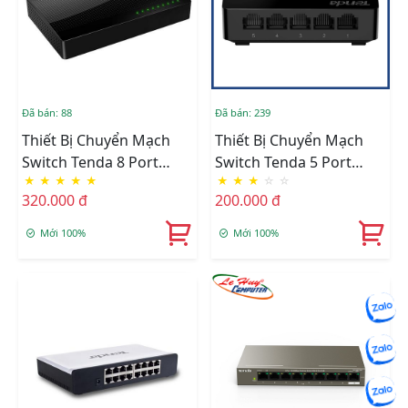
Đã bán: 88
Đã bán: 239
Thiết Bị Chuyển Mạch
Thiết Bị Chuyển Mạch
Switch Tenda 8 Port
Switch Tenda 5 Port
★
★
★
★
★
★
★
★
☆
☆
SG108-1G
SG105-1G
320.000 đ
200.000 đ
Mới 100%
Mới 100%