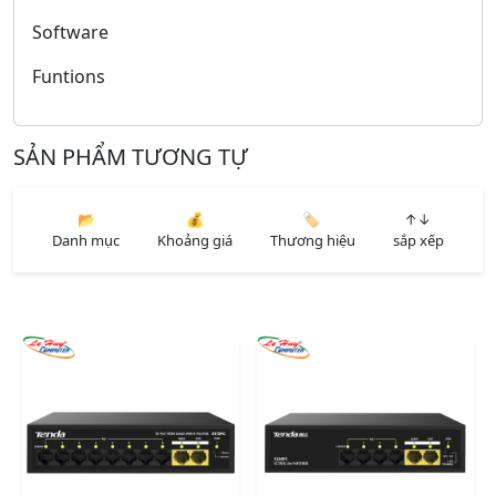
Software
Funtions
SẢN PHẨM TƯƠNG TỰ
📂
💰
🏷️
↑↓
Danh mục
Khoảng giá
Thương hiệu
sắp xếp