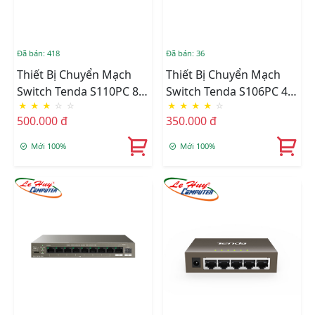
Đã bán: 418
Đã bán: 36
Thiết Bị Chuyển Mạch
Thiết Bị Chuyển Mạch
Switch Tenda S110PC 8
Switch Tenda S106PC 4
★
★
★
☆
☆
★
★
★
★
☆
Cổng PoE Công Suất
Cổng PoE Công Suất
500.000 đ
350.000 đ
70W, 2 Cổng Uplink
45W, 2 Cổng Uplink
Mới 100%
Mới 100%