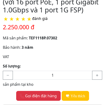
(với 16 port PoE, 1 port Gigabit
1.0Gbps và 1 port 1G FSP)
★
★
★
★
★
đánh giá
2.250.000 đ
Mã sản phẩm:
TEF1118P.07302
Bảo hành:
3 năm
VAT
Số lượng:
sản phẩm tại kho
Gọi điện đặt hàng
Yêu thích