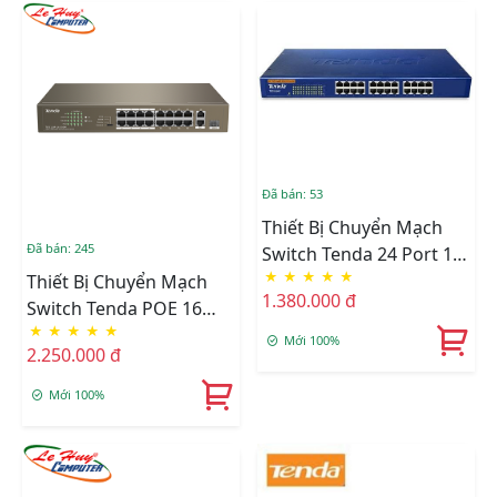
Đã bán: 53
Thiết Bị Chuyển Mạch
Đã bán: 245
Switch Tenda 24 Port 1G
★
★
★
★
★
TEG1024G (Vỏ Thép 19
Thiết Bị Chuyển Mạch
1.380.000 đ
Inch- RACK)
Switch Tenda POE 16
★
★
★
★
★
Port TEF1118P (với 16
Mới 100%
2.250.000 đ
Port PoE, 1 Port Gigabit
1.0Gbps Và 1 Port 1G
Mới 100%
FSP)