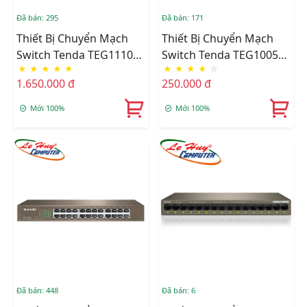
Đã bán: 295
Đã bán: 171
Thiết Bị Chuyển Mạch
Thiết Bị Chuyển Mạch
Switch Tenda TEG1110PF
Switch Tenda TEG1005D
★
★
★
★
★
★
★
★
★
☆
8-Port PoE + 2-Port
5 Port 10/100/1000Mbps
1.650.000 đ
250.000 đ
Uplink
Mới 100%
Mới 100%
Đã bán: 448
Đã bán: 6