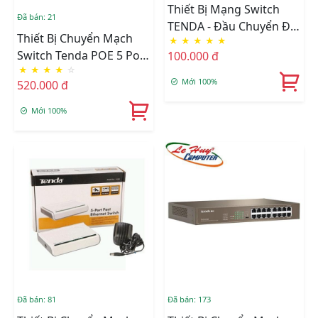
Thiết Bị Mạng Switch
Đã bán: 21
TENDA - Đầu Chuyển Đổi
Thiết Bị Chuyển Mạch
★
★
★
★
★
Cho Cổng PoE (PoE
Switch Tenda POE 5 Port
100.000 đ
Splittter)
★
★
★
★
☆
TEF1105P(5-Port
Mới 100%
520.000 đ
100Mbps Với 4 Port PoE)
Mới 100%
Đã bán: 81
Đã bán: 173