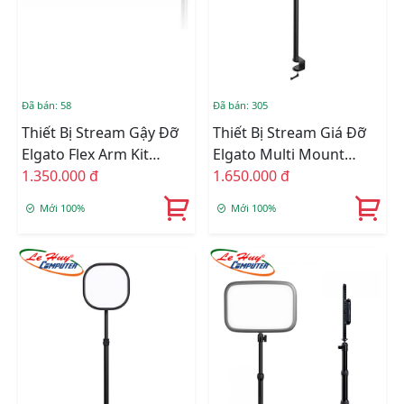
Đã bán: 58
Đã bán: 305
Thiết Bị Stream Gậy Đỡ
Thiết Bị Stream Giá Đỡ
Elgato Flex Arm Kit
Elgato Multi Mount
10AAC9901
1.350.000 đ
10AAB9901
1.650.000 đ
Mới 100%
Mới 100%