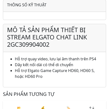
THÔNG SỐ KỸ THUẬT
MÔ TẢ SẢN PHẨM THIẾT BỊ
STREAM ELGATO CHAT LINK
2GC309904002
Hỗ trợ quay video, lưu lại âm thanh trên PS4
Dây kết nối dài có thể di chuyển
Hỗ trợ Elgato Game Capture HD60, HD60 S,
hoặc HD60 Pro
SẢN PHẨM TƯƠNG TỰ
📂
💰
🏷️
↑↓