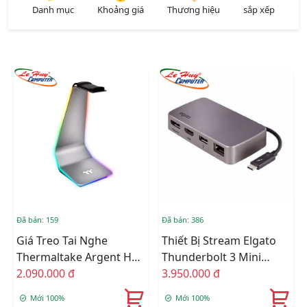
Danh mục
Khoảng giá
Thương hiệu
sắp xếp
Đã bán: 159
Đã bán: 386
Giá Treo Tai Nghe
Thiết Bị Stream Elgato
Thermaltake Argent HS1
Thunderbolt 3 Mini
Gaming Headset Stand
2.090.000 đ
10DAB9901
3.950.000 đ
Mới 100%
Mới 100%