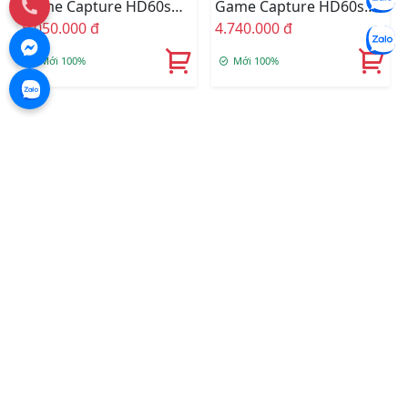
Game Capture HD60s
Game Capture HD60s
Plus 10GAR9901
5.050.000 đ
1GC109901004
4.740.000 đ
Mới 100%
Mới 100%