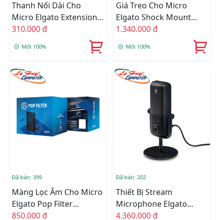
Thanh Nối Dài Cho
Giá Treo Cho Micro
Micro Elgato Extension
Elgato Shock Mount
Rods 10MAF9901
310.000 đ
10MAE9901
1.340.000 đ
Mới 100%
Mới 100%
Đã bán: 399
Đã bán: 202
Màng Lọc Âm Cho Micro
Thiết Bị Stream
Elgato Pop Filter
Microphone Elgato
10MAD9901
850.000 đ
Wave 3 10MAB9901
4.360.000 đ