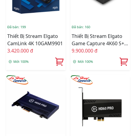
Đã bán: 199
Đã bán: 160
Thiết Bị Stream Elgato
Thiết Bị Stream Elgato
CamLink 4K 10GAM9901
Game Capture 4K60 S+
3.420.000 đ
10GAP9901
9.900.000 đ
Mới 100%
Mới 100%