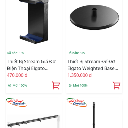
Đã bán: 197
Đã bán: 375
Thiết Bị Stream Giá Đỡ
Thiết Bị Stream Đế Đỡ
Điện Thoại Elgato
Elgato Weighted Base
Smartphone Holder
470.000 đ
10AAD9901
1.350.000 đ
10AAE9901
Mới 100%
Mới 100%