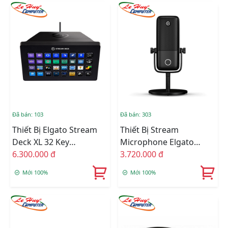
Đã bán: 103
Đã bán: 303
Thiết Bị Elgato Stream
Thiết Bị Stream
Deck XL 32 Key
Microphone Elgato
10GAT9901
6.300.000 đ
Wave 1 10MAA9901
3.720.000 đ
Mới 100%
Mới 100%