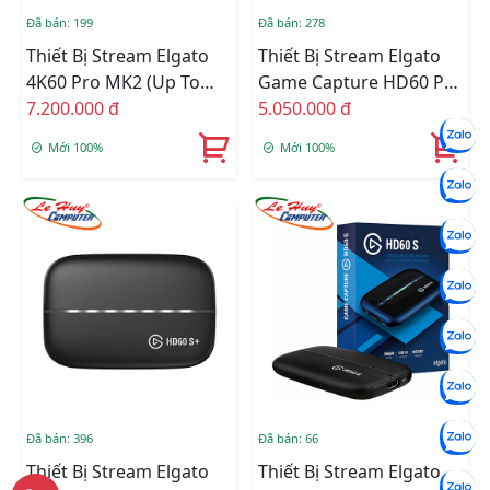
Đã bán: 199
Đã bán: 278
Thiết Bị Stream Elgato
Thiết Bị Stream Elgato
4K60 Pro MK2 (up To
Game Capture HD60 Pro
2160p60 HDR10)
7.200.000 đ
1GC109901002
5.050.000 đ
10GAS9901
Mới 100%
Mới 100%
Đã bán: 396
Đã bán: 66
Thiết Bị Stream Elgato
Thiết Bị Stream Elgato