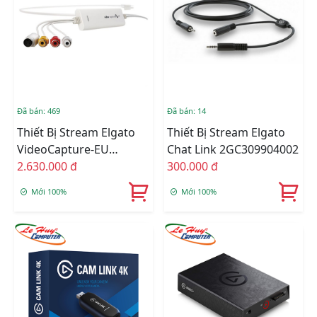
Đã bán: 469
Đã bán: 14
Thiết Bị Stream Elgato
Thiết Bị Stream Elgato
VideoCapture-EU
Chat Link 2GC309904002
1VC108601001
2.630.000 đ
300.000 đ
Mới 100%
Mới 100%