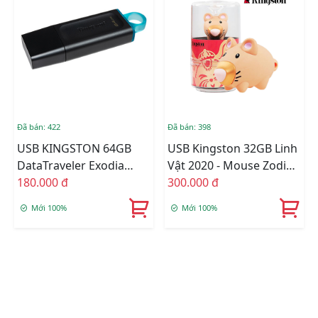
Đã bán: 422
Đã bán: 398
USB KINGSTON 64GB
USB Kingston 32GB Linh
DataTraveler Exodia
Vật 2020 - Mouse Zodiac
DTX/64GB (USB 3.2)
180.000 đ
USB 3.1
300.000 đ
Mới 100%
Mới 100%