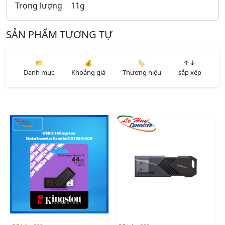
Trọng lượng
11g
SẢN PHẨM TƯƠNG TỰ
📂
💰
🏷️
↑↓
Danh mục
Khoảng giá
Thương hiệu
sắp xếp