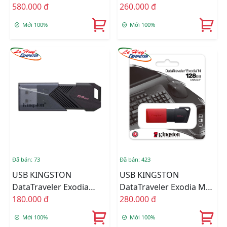
DTX/256GB (USB 3.2)
580.000 đ
Onyx 128GB USB 3.2 Gen
260.000 đ
1 DTXON/128GB
Mới 100%
Mới 100%
Đã bán: 73
Đã bán: 423
USB KINGSTON
USB KINGSTON
DataTraveler Exodia
DataTraveler Exodia M
Onyx 64GB USB 3.2 Gen
180.000 đ
128GB USB 3.2 Gen 1
280.000 đ
1 DTXON/64GB
DTXM/128GB
Mới 100%
Mới 100%