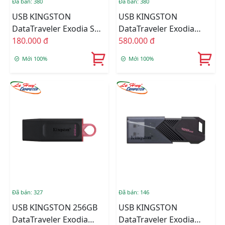
Đã bán: 380
Đã bán: 380
USB KINGSTON
USB KINGSTON
DataTraveler Exodia S
DataTraveler Exodia
USB 3.2 DTXS/64GB
180.000 đ
Onyx 256GB USB 3.2 Gen
580.000 đ
1 DTXON/256GB
Mới 100%
Mới 100%
Đã bán: 327
Đã bán: 146
USB KINGSTON 256GB
USB KINGSTON
DataTraveler Exodia
DataTraveler Exodia