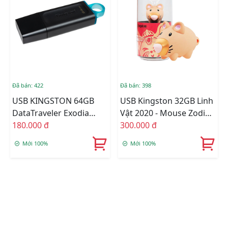
Đã bán: 422
Đã bán: 398
USB KINGSTON 64GB
USB Kingston 32GB Linh
DataTraveler Exodia
Vật 2020 - Mouse Zodiac
DTX/64GB (USB 3.2)
180.000 đ
USB 3.1
300.000 đ
Mới 100%
Mới 100%