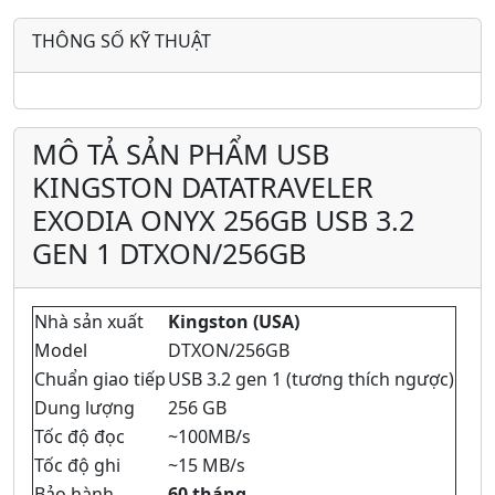
THÔNG SỐ KỸ THUẬT
MÔ TẢ SẢN PHẨM USB
KINGSTON DATATRAVELER
EXODIA ONYX 256GB USB 3.2
GEN 1 DTXON/256GB
Nhà sản xuất
Kingston (USA)
Model
DTXON/256GB
Chuẩn giao tiếp
USB 3.2 gen 1 (tương thích ngược)
Dung lượng
256 GB
Tốc độ đọc
~100MB/s
Tốc độ ghi
~15 MB/s
Bảo hành
60 tháng