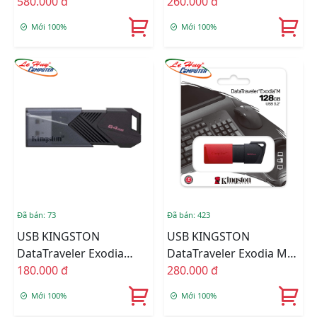
DTX/256GB (USB 3.2)
580.000 đ
Onyx 128GB USB 3.2 Gen
260.000 đ
1 DTXON/128GB
Mới 100%
Mới 100%
Đã bán: 73
Đã bán: 423
USB KINGSTON
USB KINGSTON
DataTraveler Exodia
DataTraveler Exodia M
Onyx 64GB USB 3.2 Gen
180.000 đ
128GB USB 3.2 Gen 1
280.000 đ
1 DTXON/64GB
DTXM/128GB
Mới 100%
Mới 100%