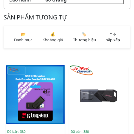
SẢN PHẨM TƯƠNG TỰ
📂
💰
🏷️
↑↓
Danh mục
Khoảng giá
Thương hiệu
sắp xếp
Đã bán: 380
Đã bán: 380