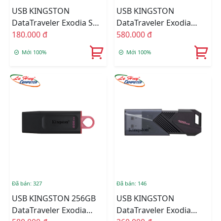
USB KINGSTON
USB KINGSTON
DataTraveler Exodia S
DataTraveler Exodia
USB 3.2 DTXS/64GB
180.000 đ
Onyx 256GB USB 3.2 Gen
580.000 đ
1 DTXON/256GB
Mới 100%
Mới 100%
Đã bán: 327
Đã bán: 146
USB KINGSTON 256GB
USB KINGSTON
DataTraveler Exodia
DataTraveler Exodia