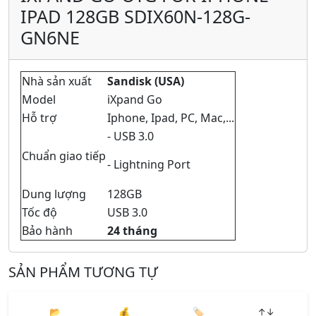
IPAD 128GB SDIX60N-128G-
GN6NE
Nhà sản xuất
Sandisk (USA)
Model
iXpand Go
Hỗ trợ
Iphone, Ipad, PC, Mac,...
- USB 3.0
Chuẩn giao tiếp
- Lightning Port
Dung lượng
128GB
Tốc độ
USB 3.0
Bảo hành
24 tháng
SẢN PHẨM TƯƠNG TỰ
📂
💰
🏷️
↑↓