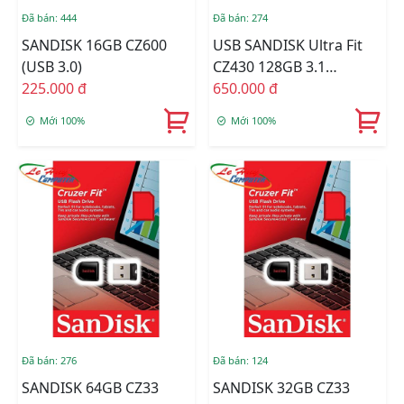
Đã bán: 444
Đã bán: 274
SANDISK 16GB CZ600
USB SANDISK Ultra Fit
(USB 3.0)
CZ430 128GB 3.1
225.000 đ
SDCZ430-0128G-G46
650.000 đ
Mới 100%
Mới 100%
Đã bán: 276
Đã bán: 124
SANDISK 64GB CZ33
SANDISK 32GB CZ33