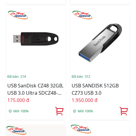
Đã bán: 214
Đã bán: 312
USB SanDisk CZ48 32GB,
USB SANDISK 512GB
USB 3.0 Ultra SDCZ48-
CZ73 USB 3.0
032G-U46
175.000 đ
1.950.000 đ
Mới 100%
Mới 100%