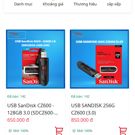
Danh mục
Khoảng giá
Thương hiệu
sắp xếp
Đã bán: 142
Đã bán: 142
USB SanDisk CZ600 -
USB SANDISK 256G
128GB 3.0 (SDCZ600-
CZ600 (3.0)
128G-G35)
650.000 đ
850.000 đ
Mới 100%
Mới 100%