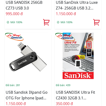
USB SANDISK 256GB
USB SanDisk Ultra Luxe
CZ73 USB 3.0
Z74- 256GB USB 3.2
995.000 đ
(SDCZ74-256G-G46)
1.150.000 đ
Mới 100%
Mới 100%
Đã bán: 281
Đã bán: 439
USB Sandisk IXpand Go
USB SANDISK Ultra Fit
OTG For Iphone Ipad
CZ430 32GB 3.1
128GB SDIX60N-128G-
1.150.000 đ
SDCZ430-032G-G46
350.000 đ