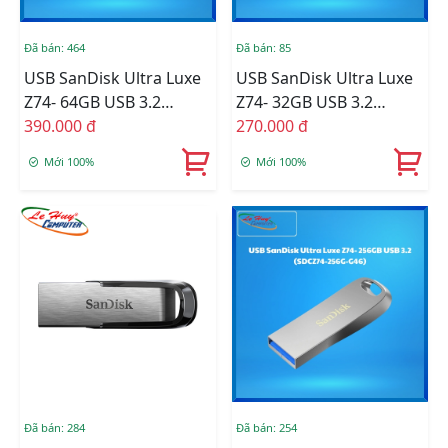
Đã bán: 464
Đã bán: 85
USB SanDisk Ultra Luxe
USB SanDisk Ultra Luxe
Z74- 64GB USB 3.2
Z74- 32GB USB 3.2
(SDCZ74-064G-G46)
390.000 đ
(SDCZ74-032G-G46)
270.000 đ
Mới 100%
Mới 100%
Đã bán: 284
Đã bán: 254