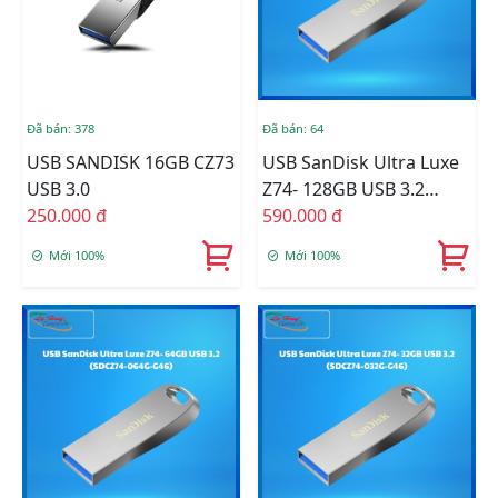
Đã bán: 378
Đã bán: 64
USB SANDISK 16GB CZ73
USB SanDisk Ultra Luxe
USB 3.0
Z74- 128GB USB 3.2
250.000 đ
(SDCZ74-128G-G46)
590.000 đ
Mới 100%
Mới 100%