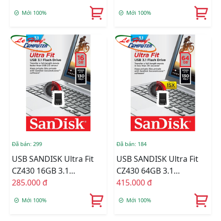
GN6NE
Mới 100%
Mới 100%
Đã bán: 299
Đã bán: 184
USB SANDISK Ultra Fit
USB SANDISK Ultra Fit
CZ430 16GB 3.1
CZ430 64GB 3.1
SDCZ430-016G-G46
285.000 đ
SDCZ430-064G-G46
415.000 đ
Mới 100%
Mới 100%