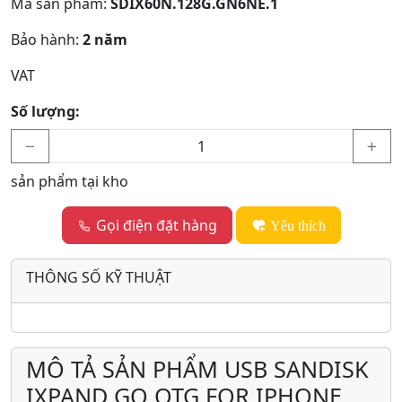
Mã sản phẩm:
SDIX60N.128G.GN6NE.1
Bảo hành:
2 năm
VAT
Số lượng:
sản phẩm tại kho
Gọi điện đặt hàng
Yêu thích
THÔNG SỐ KỸ THUẬT
MÔ TẢ SẢN PHẨM USB SANDISK
IXPAND GO OTG FOR IPHONE