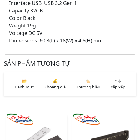
Interface USB USB 3.2 Gen 1
Capacity 32GB
Color Black
Weight 19g
Voltage DC 5V
Dimensions 60.3(L) x 18(W) x 4.6(H) mm
SẢN PHẨM TƯƠNG TỰ
📂
💰
🏷️
↑↓
Danh mục
Khoảng giá
Thương hiệu
sắp xếp