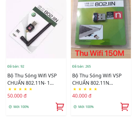
Đã bán: 92
Đã bán: 265
Bộ Thu Sóng Wifi VSP
Bộ Thu Sóng Wifi VSP
CHUẨN 802.11N- 1
CHUẨN 802.11N
★
★
★
★
★
★
★
★
★
★
ANTEN(150Mbps) Tháo
150Mbps
50.000 đ
40.000 đ
Rời
Mới 100%
Mới 100%