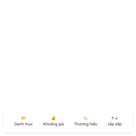
📂
💰
🏷️
↑↓
Danh mục
Khoảng giá
Thương hiệu
sắp xếp