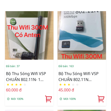
Đã bán: 37
Đã bán: 163
Bộ Thu Sóng Wifi VSP
Bộ Thu Sóng Wifi VSP
CHUẨN 802.11N- 1
CHUẨN 802.11N
★
★
★
★
☆
★
★
★
☆
☆
ANTEN(300Mbps)
300Mbps
60.000 đ
45.000 đ
Mới 100%
Mới 100%