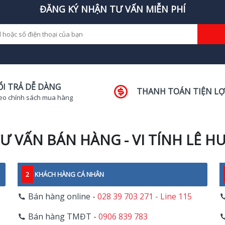
ĐĂNG KÝ NHẬN TƯ VẤN MIỄN PHÍ
ỔI TRẢ DỄ DÀNG
THANH TOÁN TIỆN LỢ
eo chính sách mua hàng
Ư VẤN BÁN HÀNG - VI TÍNH LÊ H
2
KHÁCH HÀNG CÁ NHÂN
Bán hàng online -
028 39 703 271 - Line 115
Bán hàng TMĐT -
0906 839 783