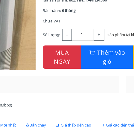
Mã sản phẩm:
802.11N..1.ANTEN.300
Bảo hành:
6 tháng
Chưa VAT
-
+
Số lượng:
sản phẩm tại 
MUA
Thêm vào
NGAY
giỏ
0Mbps)
Mới nhất
Bán chạy
Giá thấp đến cao
Giá cao đến th