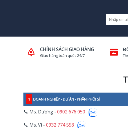
CHÍNH SÁCH GIAO HÀNG
Đ
Giao hàng toàn quốc 24/7
Th
T
1
DOANH NGHIỆP - DỰ ÁN - PHÂN PHỐI SỈ
Ms. Dương -
0902 676 050
Ms. Vi -
0932 774 558