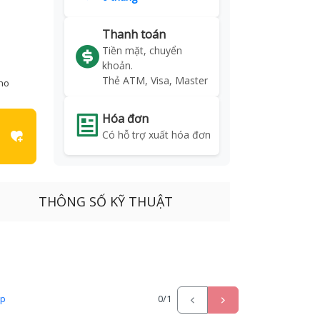
Thanh toán
Tiền mặt, chuyển
khoản.
Thẻ ATM, Visa, Master
kho
Hóa đơn
Có hỗ trợ xuất hóa đơn
THÔNG SỐ KỸ THUẬT
ấp
0
/1