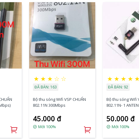
★
★
★
☆
☆
★
★
★
★
ĐÃ BÁN: 163
ĐÃ BÁN: 92
 CHUẨN
Bộ thu sóng Wifi VSP CHUẨN
Bộ thu sóng Wif
0Mbps)
802.11N 300Mbps
802.11N- 1 ANTE
tháo rời
45.000 đ
50.000 đ
Mới 100%
Mới 100%