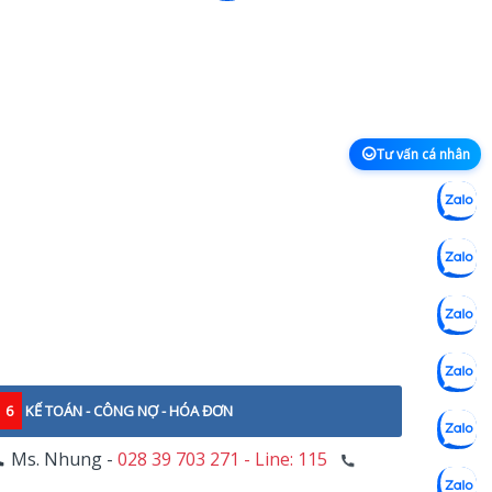
Tư vấn cá nhân
6
KẾ TOÁN - CÔNG NỢ - HÓA ĐƠN
Ms. Nhung -
028 39 703 271 - Line: 115