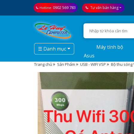
0902 569 783
Tư vấn bán hàng
Hotline:
Máy tính bộ
☰ Danh mục
Asus
Trang chủ
Sản Phẩm
USB - WIFI VSP
Bộ thu sóng