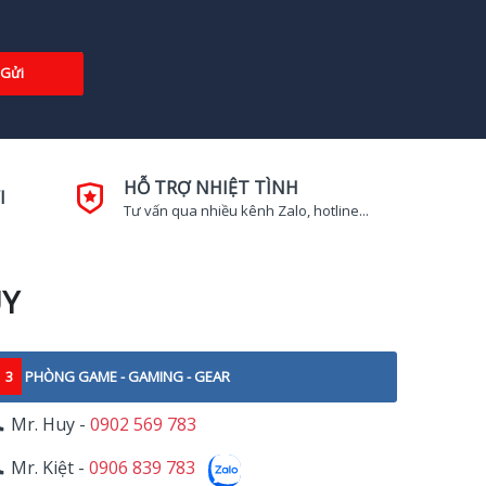
Gửi
HỖ TRỢ NHIỆT TÌNH
I
Tư vấn qua nhiều kênh Zalo, hotline...
UY
3
PHÒNG GAME - GAMING - GEAR
Mr. Huy -
0902 569 783
Mr. Kiệt -
0906 839 783