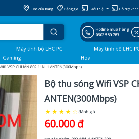
Tìm cửa hàng
Bảng giá
Giới thiệu
Hỗ trợ khác
Hotline mua hàng
0902 569 783
Máy tính bộ LHC PC
Máy tính bộ LHC P
Gaming
Họa
 Wifi VSP CHUẨN 802.11N- 1 ANTEN(300Mbps)
Bộ thu sóng Wifi VSP 
ANTEN(300Mbps)
★
★
★
★
☆
đánh giá
60.000 đ