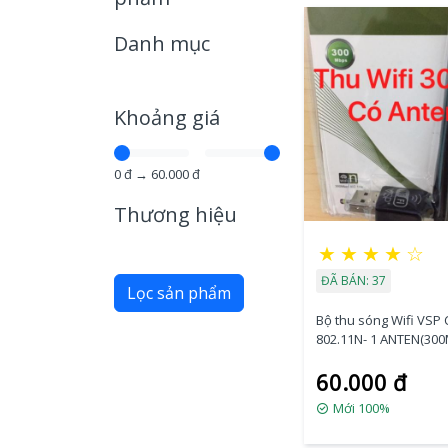
Danh mục
Khoảng giá
0
đ →
60.000
đ
Thương hiệu
★
★
★
★
☆
ĐÃ BÁN: 37
Lọc sản phẩm
Bộ thu sóng Wifi VSP
802.11N- 1 ANTEN(30
60.000 đ
Mới 100%