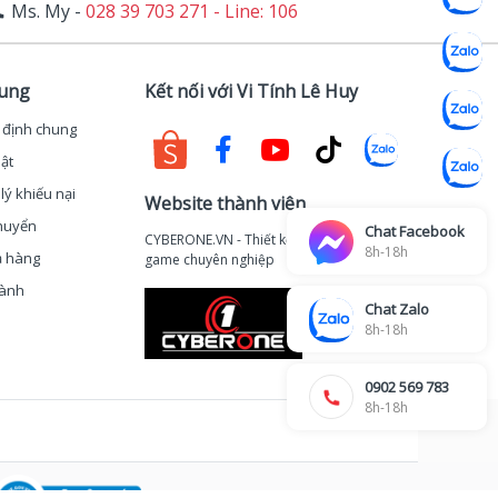
Ms. My -
028 39 703 271 - Line: 106
hung
Kết nối với Vi Tính Lê Huy
 định chung
ật
lý khiếu nại
Website thành viên
huyển
Chat Facebook
CYBERONE.VN - Thiết kế thi công phòng
8h-18h
ả hàng
game chuyên nghiệp
hành
Chat Zalo
8h-18h
0902 569 783
8h-18h