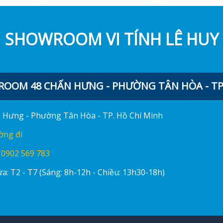
SHOWROOM VI TÍNH LÊ HUY
OOM 48 CHẤN HƯNG - PHƯỜNG TÂN HÒA - TP.
ấn Hưng - Phường Tân Hòa - TP. Hồ Chí Minh
ờng đi
:
0902 569 783
a: T2 - T7 (Sáng: 8h-12h - Chiều: 13h30-18h)