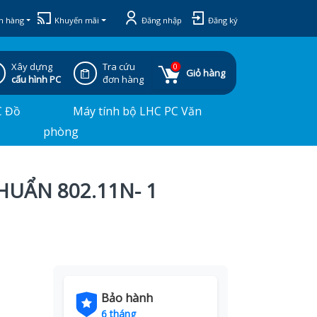
h hàng
Khuyến mãi
Đăng nhập
Đăng ký
Xây dựng
Tra cứu
0
Giỏ hàng
cấu hình PC
đơn hàng
C Đồ
Máy tính bộ LHC PC Văn
phòng
CHUẨN 802.11N- 1
Bảo hành
6 tháng