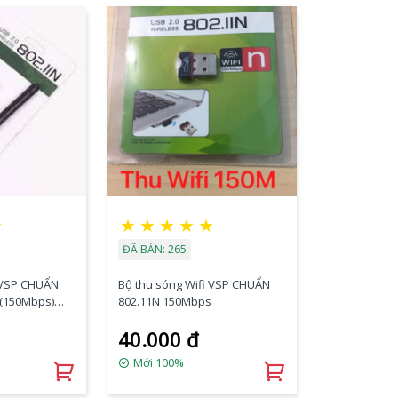
★
★
★
★
★
★
ĐÃ BÁN: 265
i VSP CHUẨN
Bộ thu sóng Wifi VSP CHUẨN
N(150Mbps)
802.11N 150Mbps
40.000 đ
Mới 100%