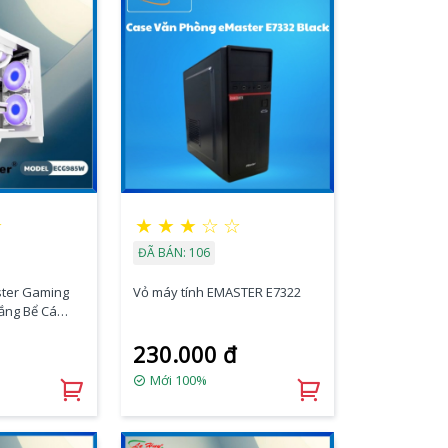
☆
★
★
★
☆
☆
ĐÃ BÁN: 106
ster Gaming
Vỏ máy tính EMASTER E7322
ắng Bể Cá
230.000 đ
Mới 100%