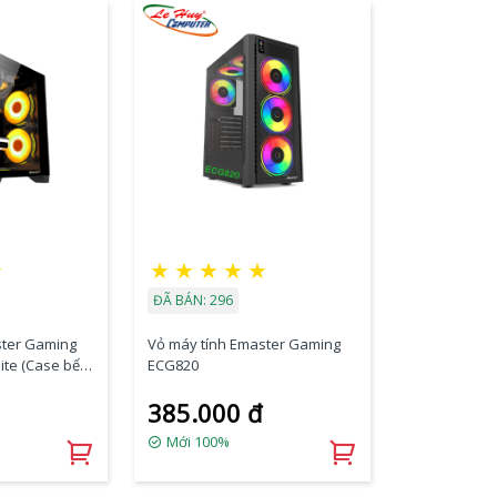
★
★
★
★
★
★
ĐÃ BÁN: 296
ster Gaming
Vỏ máy tính Emaster Gaming
te (Case bể
ECG820
385.000 đ
Mới 100%