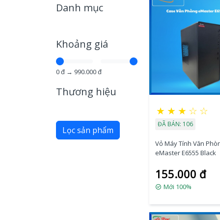
Danh mục
Khoảng giá
0
đ →
990.000
đ
Thương hiệu
★
★
★
☆
☆
ĐÃ BÁN: 106
Lọc sản phẩm
Vỏ Máy Tính Văn Phò
eMaster E6555 Black
155.000 đ
Mới 100%