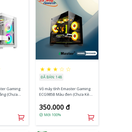
★
★
★
★
☆
☆
ĐÃ BÁN: 148
ster Gaming
Vỏ máy tính Emaster Gaming
ắng (Chưa
ECG985B Màu đen (Chưa Kèm
Fan)
350.000 đ
Mới 100%