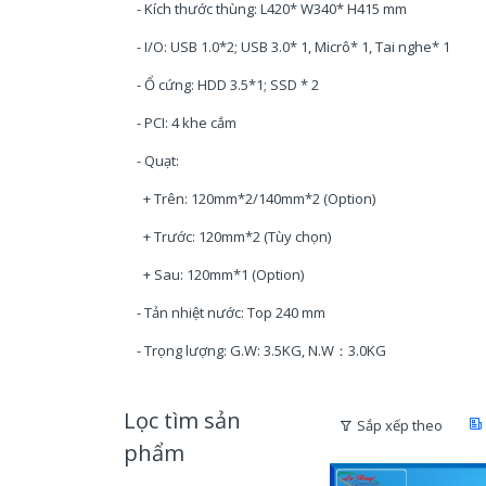
- Kích thước thùng: L420* W340* H415 mm
- I/O: USB 1.0*2; USB 3.0* 1, Micrô* 1, Tai nghe* 1
- Ổ cứng: HDD 3.5*1; SSD * 2
- PCI: 4 khe cắm
- Quạt:
+ Trên: 120mm*2/140mm*2 (Option)
+ Trước: 120mm*2 (Tùy chọn)
+ Sau: 120mm*1 (Option)
- Tản nhiệt nước: Top 240 mm
- Trọng lượng: G.W: 3.5KG, N.W：3.0KG
Lọc tìm sản
Sắp xếp theo
phẩm