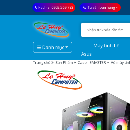
0902 569 783
Tư vấn bán hàng
Hotline:
Máy tính bộ
☰ Danh mục
Asus
Trang chủ
Sản Phẩm
Case - EMASTER
Vỏ máy tín