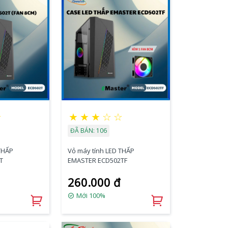
☆
★
★
★
☆
☆
ĐÃ BÁN: 106
THẤP
Vỏ máy tính LED THẤP
T
EMASTER ECD502TF
260.000 đ
Mới 100%