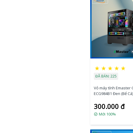
★
★
★
★
★
ĐÃ BÁN: 225
Vỏ máy tính Emaster
ECG984B1 Đen (Bể Cá
Kèm Fan
300.000 đ
Mới 100%