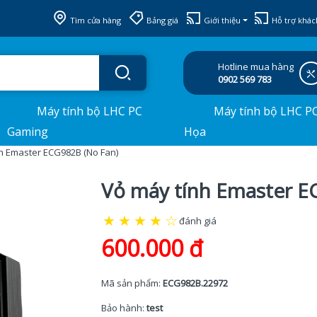
Tìm cửa hàng
Bảng giá
Giới thiệu
Hỗ trợ khác
Hotline mua hàng
0902 569 783
Máy tính bộ LHC PC
Máy tính bộ LHC P
Gaming
Họa
h Emaster ECG982B (No Fan)
Vỏ máy tính Emaster E
★
★
★
★
☆
đánh giá
600.000 đ
Mã sản phẩm:
ECG982B.22972
Bảo hành:
test