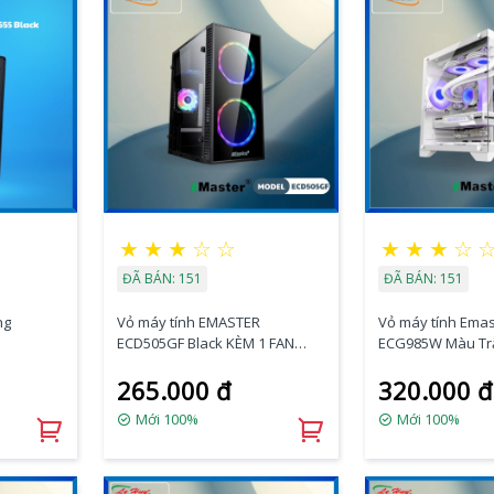
★
★
★
☆
☆
★
★
★
☆
ĐÃ BÁN: 151
ĐÃ BÁN: 151
ng
Vỏ máy tính EMASTER
Vỏ máy tính Ema
ECD505GF Black KÈM 1 FAN
ECG985W Màu Tr
8CM
Không Kèm Fan
265.000 đ
320.000 đ
Mới 100%
Mới 100%