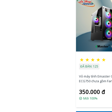
★
★
★
★
★
ĐÃ BÁN: 125
Vỏ máy tính Emaster
ECG750 chưa gồm Fa
350.000 đ
Mới 100%