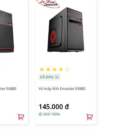
★
★
★
★
★
☆
ĐÃ BÁN: 32
ter E6883
Vỏ máy tính Emaster E6882
145.000 đ
Mới 100%