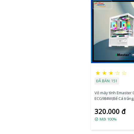
★
★
★
☆
☆
ĐÃ BÁN: 151
Vỏ máy tính Emaster
ECG984W(Bể Cá trắng
kèm Fan)
320.000 đ
Mới 100%