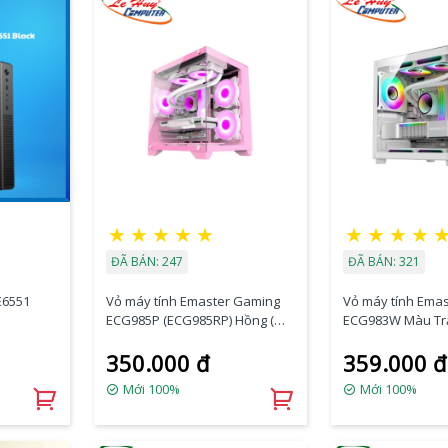
★
★
★
★
★
★
★
★
★
ĐÃ BÁN: 247
ĐÃ BÁN: 321
E6551
Vỏ máy tính Emaster Gaming
Vỏ máy tính Ema
ECG985P (ECG985RP) Hồng (m-
ECG983W Màu Tr
ATX) Chưa Kèm Fan
Kèm Fan)
350.000 đ
359.000 đ
Mới 100%
Mới 100%