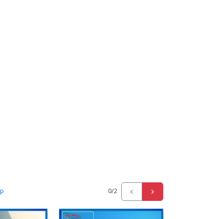
ấp
0
/2