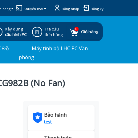
h hàng
Khuyến mãi
Đăng nhập
Đăng ký
Xây dựng
Tra cứu
0
Giỏ hàng
cấu hình PC
đơn hàng
C Đồ
Máy tính bộ LHC PC Văn
phòng
CG982B (No Fan)
Bảo hành
test