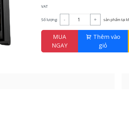
VAT
-
+
Số lượng:
sản phẩm tại 
MUA
Thêm vào
NGAY
giỏ