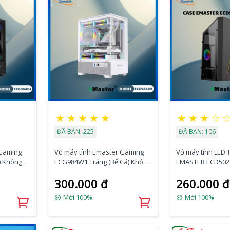
★
★
★
★
★
★
★
★
☆
ĐÃ BÁN: 225
ĐÃ BÁN: 106
 Gaming
Vỏ máy tính Emaster Gaming
Vỏ máy tính LED 
) Không
ECG984W1 Trắng (Bể Cá) Không
EMASTER ECD502
Kèm Fan
300.000 đ
260.000 đ
Mới 100%
Mới 100%