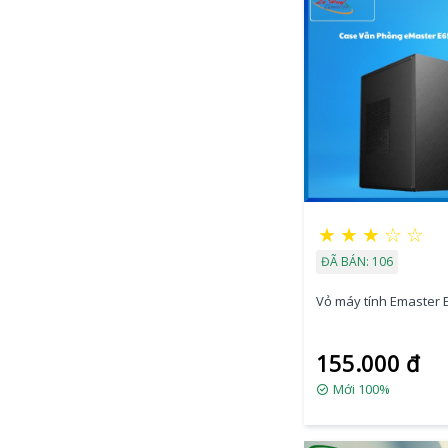
★
★
★
☆
☆
ĐÃ BÁN: 106
Vỏ máy tính Emaster 
155.000 đ
Mới 100%