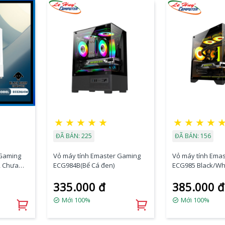
★
★
★
★
★
★
★
★
★
ĐÃ BÁN: 225
ĐÃ BÁN: 156
 Gaming
Vỏ máy tính Emaster Gaming
Vỏ máy tính Ema
, Chưa
ECG984B(Bể Cá đen)
ECG985 Black/Whi
cá chưa Fan)
335.000 đ
385.000 đ
Mới 100%
Mới 100%