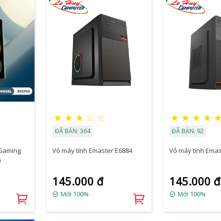
★
★
★
☆
☆
★
★
★
★
ĐÃ BÁN: 364
ĐÃ BÁN: 92
 Gaming
Vỏ máy tính Emaster E6884
Vỏ máy tính Emas
n
145.000 đ
145.000 đ
Mới 100%
Mới 100%