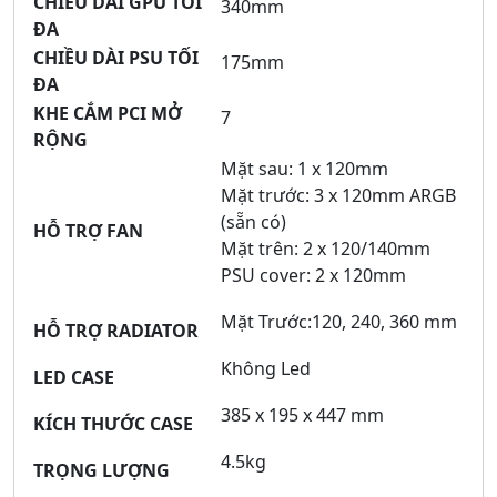
CHIỀU DÀI GPU TỐI
340mm
ĐA
CHIỀU DÀI PSU TỐI
175mm
ĐA
KHE CẮM PCI MỞ
7
RỘNG
Mặt sau: 1 x 120mm
Mặt trước: 3 x 120mm ARGB
(sẵn có)
HỖ TRỢ FAN
Mặt trên: 2 x 120/140mm
PSU cover: 2 x 120mm
Mặt Trước:120, 240, 360 mm
HỖ TRỢ RADIATOR
Không Led
LED CASE
385 x 195 x 447 mm
KÍCH THƯỚC CASE
4.5kg
TRỌNG LƯỢNG