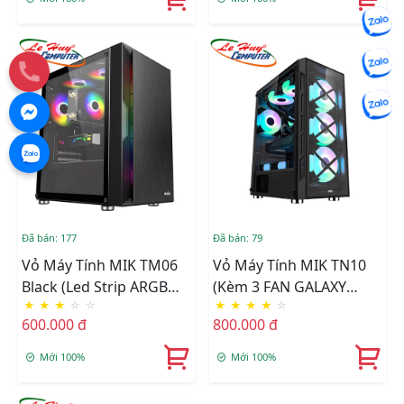
Đã bán: 177
Đã bán: 79
Vỏ Máy Tính MIK TM06
Vỏ Máy Tính MIK TN10
Black (Led Strip ARGB
(kèm 3 FAN GALAXY
★
★
★
☆
☆
★
★
★
★
☆
Sync Main)
RGB)
600.000 đ
800.000 đ
Mới 100%
Mới 100%