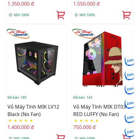
1.350.000 đ
1.550.000 đ
Mới 100%
Mới 100%
Đã bán: 185
Đã bán: 143
Vỏ Máy Tính MIK LV12
Vỏ Máy Tính MIK DT03
Black (No Fan)
RED LUFFY (No Fan)
★
★
★
★
★
★
★
★
★
★
1.400.000 đ
750.000 đ
Mới 100%
Mới 100%