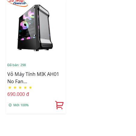
Đã bán: 298
Vỏ Máy Tính MIK AH01
No Fan
★
★
★
★
★
(Đen/Trắng/Hồng)
690.000 đ
Mới 100%