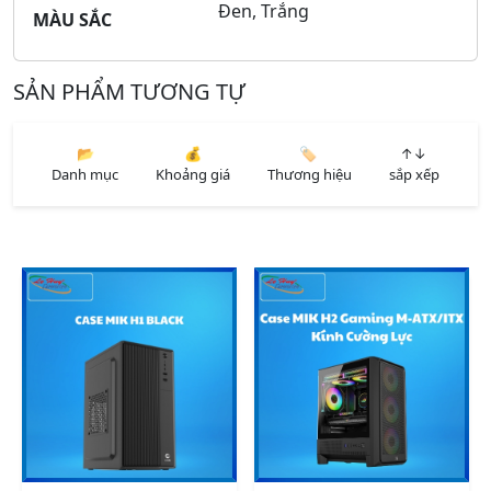
Đen, Trắng
MÀU SẮC
SẢN PHẨM TƯƠNG TỰ
📂
💰
🏷️
↑↓
Danh mục
Khoảng giá
Thương hiệu
sắp xếp