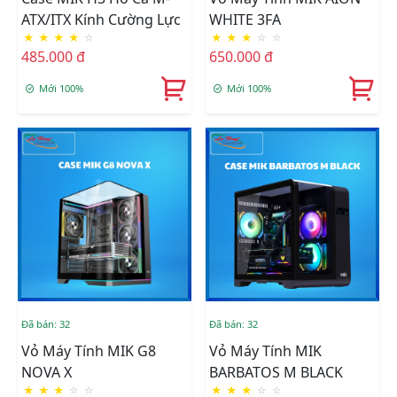
ATX/ITX Kính Cường Lực
WHITE 3FA
★
★
★
★
☆
★
★
★
☆
☆
485.000 đ
650.000 đ
Mới 100%
Mới 100%
Đã bán: 32
Đã bán: 32
Vỏ Máy Tính MIK G8
Vỏ Máy Tính MIK
NOVA X
BARBATOS M BLACK
★
★
★
☆
☆
★
★
★
☆
☆