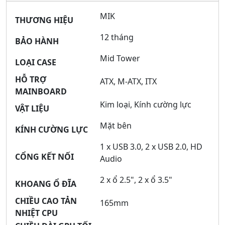
MIK
THƯƠNG HIỆU
12 tháng
BẢO HÀNH
Mid Tower
LOẠI CASE
HỖ TRỢ
ATX, M-ATX, ITX
MAINBOARD
Kim loại, Kính cường lực
VẬT LIỆU
Mặt bên
KÍNH CƯỜNG LỰC
1 x USB 3.0, 2 x USB 2.0, HD
CỔNG KẾT NỐI
Audio
2 x ổ 2.5", 2 x ổ 3.5"
KHOANG Ổ ĐĨA
CHIỀU CAO TẢN
165mm
NHIỆT CPU