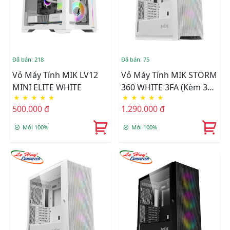
Đã bán: 218
Đã bán: 75
Vỏ Máy Tính MIK LV12
Vỏ Máy Tính MIK STORM
MINI ELITE WHITE
360 WHITE 3FA (Kèm 3
★
★
★
★
★
★
★
★
★
★
Fan RGB)
500.000 đ
1.290.000 đ
Mới 100%
Mới 100%