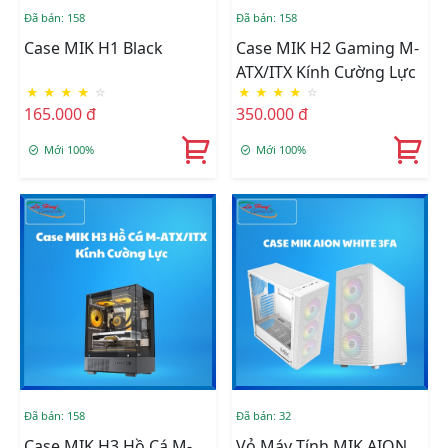
Đã bán: 158
Đã bán: 158
Case MIK H1 Black
Case MIK H2 Gaming M-
ATX/ITX Kính Cường Lực
★
★
★
★
☆
★
★
★
★
☆
165.000 đ
350.000 đ
Mới 100%
Mới 100%
Đã bán: 158
Đã bán: 32
Case MIK H3 Hồ Cá M-
Vỏ Máy Tính MIK AION