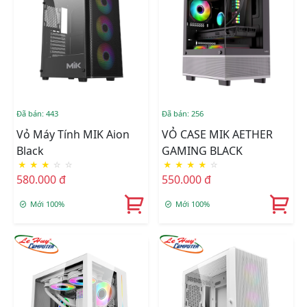
Đã bán: 443
Đã bán: 256
Vỏ Máy Tính MIK Aion
VỎ CASE MIK AETHER
Black
GAMING BLACK
★
★
★
☆
☆
★
★
★
★
☆
580.000 đ
550.000 đ
Mới 100%
Mới 100%