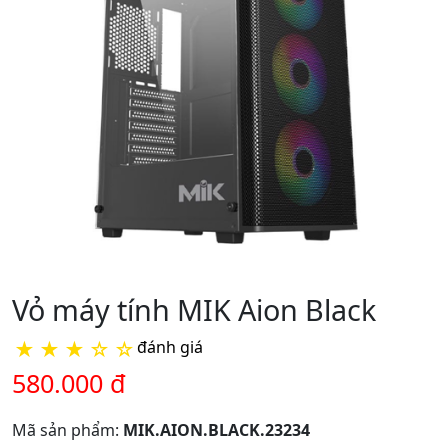
Vỏ máy tính MIK Aion Black
★
★
★
☆
☆
đánh giá
580.000 đ
Mã sản phẩm:
MIK.AION.BLACK.23234