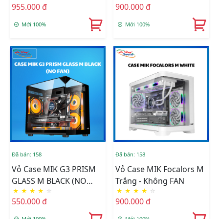
955.000 đ
900.000 đ
Mới 100%
Mới 100%
Đã bán: 158
Đã bán: 158
Vỏ Case MIK G3 PRISM
Vỏ Case MIK Focalors M
GLASS M BLACK (NO
Trắng - Không FAN
★
★
★
★
☆
★
★
★
★
☆
FAN)
550.000 đ
900.000 đ
Mới 100%
Mới 100%