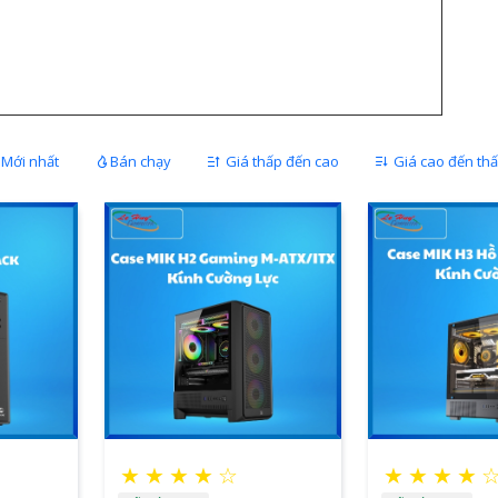
Mới nhất
Bán chạy
Giá thấp đến cao
Giá cao đến th
★
★
★
★
☆
★
★
★
★