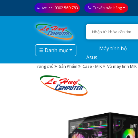
0902 569 783
Tư vấn bán hàng
Hotline:
Máy tính bộ
☰ Danh mục
Asus
Trang chủ
Sản Phẩm
Case - MIK
Vỏ máy tính MIK