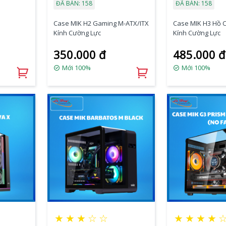
ĐÃ BÁN: 158
ĐÃ BÁN: 158
Case MIK H2 Gaming M-ATX/ITX
Case MIK H3 Hồ 
Kính Cường Lực
Kính Cường Lực
350.000 đ
485.000 đ
Mới 100%
Mới 100%
★
★
★
☆
☆
★
★
★
★