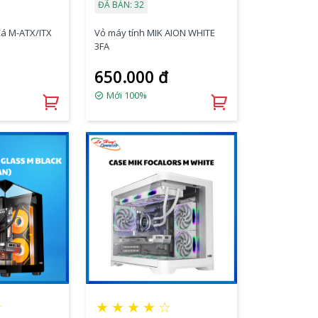
ĐÃ BÁN: 32
Cá M-ATX/ITX
Vỏ máy tính MIK AION WHITE
3FA
650.000 đ
Mới 100%
☆
★
★
★
★
☆