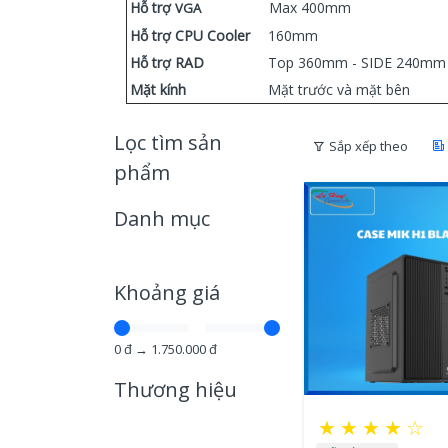
Hỗ trợ
Max 400mm
VGA
Hỗ trợ CPU Cooler
160mm
Hỗ trợ RAD
Top 360mm - SIDE 240mm
Mặt kính
Mặt trước và mặt bên
Lọc tìm sản
Sắp xếp theo
phẩm
Danh mục
Khoảng giá
0
đ →
1.750.000
đ
Thương hiệu
★
★
★
★
☆