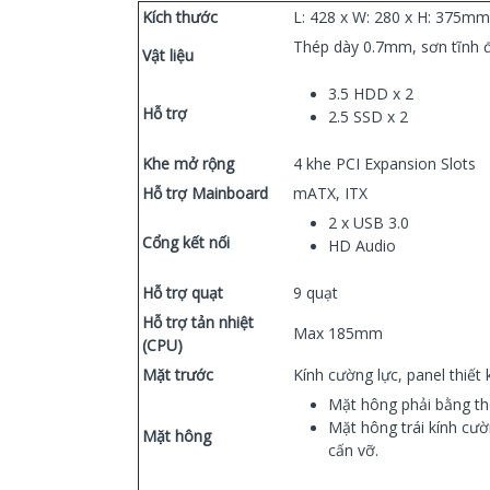
Kích thước
L: 428 x W: 280 x H: 375mm
Thép dày 0.7mm, sơn tĩnh 
Vật liệu
3.5 HDD x 2
Hỗ trợ
2.5 SSD x 2
Khe mở rộng
4 khe PCI Expansion Slots
Hỗ trợ Mainboard
mATX, ITX
2 x USB 3.0
Cổng kết nối
HD Audio
Hỗ trợ quạt
9 quạt
Hỗ trợ tản nhiệt
Max 185mm
(CPU)
Mặt trước
Kính cường lực, panel thiết 
Mặt hông phải bằng thé
Mặt hông trái kính cườ
Mặt hông
cấn vỡ.