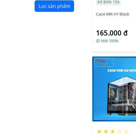
ĐÃ BÁN: 158
Lọc sản phẩm
Case MIK H1 Black
165.000 đ
Mới 100%
★
★
★
☆
☆