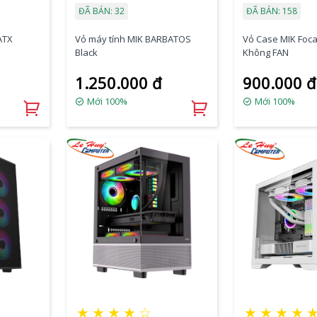
ĐÃ BÁN: 32
ĐÃ BÁN: 158
ATX
Vỏ máy tính MIK BARBATOS
Vỏ Case MIK Foca
Black
Không FAN
1.250.000 đ
900.000 đ
Mới 100%
Mới 100%
★
★
★
★
☆
★
★
★
★