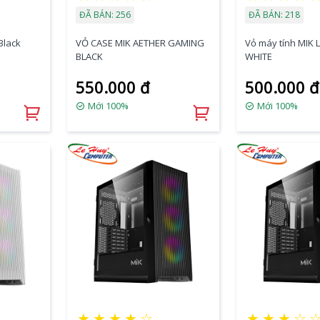
ĐÃ BÁN: 256
ĐÃ BÁN: 218
Black
VỎ CASE MIK AETHER GAMING
Vỏ máy tính MIK L
BLACK
WHITE
550.000 đ
500.000 đ
Mới 100%
Mới 100%
★
★
★
★
☆
★
★
★
☆