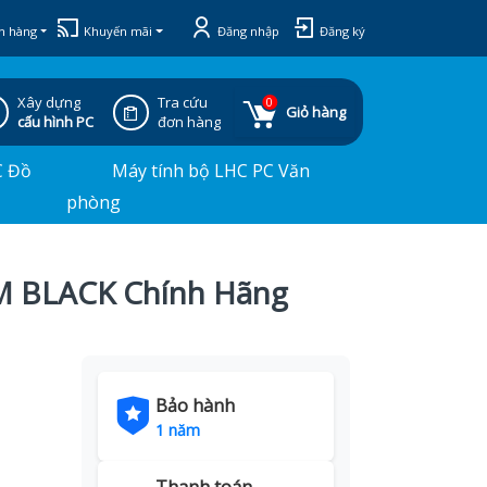
h hàng
Khuyến mãi
Đăng nhập
Đăng ký
Xây dựng
Tra cứu
0
Giỏ hàng
cấu hình PC
đơn hàng
C Đồ
Máy tính bộ LHC PC Văn
phòng
 M BLACK Chính Hãng
Bảo hành
1 năm