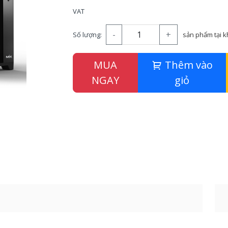
VAT
-
+
Số lượng:
sản phẩm tại 
MUA
Thêm vào
NGAY
giỏ