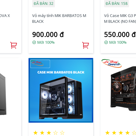
ĐÃ BÁN: 32
ĐÃ BÁN: 158
OVA X
Vỏ máy tính MIK BARBATOS M
Vỏ Case MIK G3 
BLACK
M BLACK (NO FAN
900.000 đ
550.000 đ
Mới 100%
Mới 100%
★
★
★
☆
☆
★
★
★
★