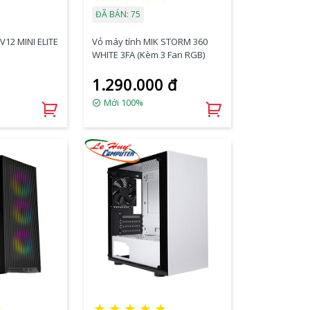
ĐÃ BÁN: 75
V12 MINI ELITE
Vỏ máy tính MIK STORM 360
WHITE 3FA (Kèm 3 Fan RGB)
1.290.000 đ
Mới 100%
☆
★
★
★
★
★