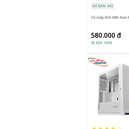
ĐÃ BÁN: 443
Vỏ máy tính MIK Aion 
580.000 đ
Mới 100%
★
★
★
★
☆