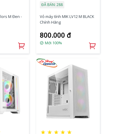
ĐÃ BÁN: 288
lors M Đen -
Vỏ máy tính MIK LV12 M BLACK
Chính Hãng
800.000 đ
Mới 100%
★
★
★
★
★
★