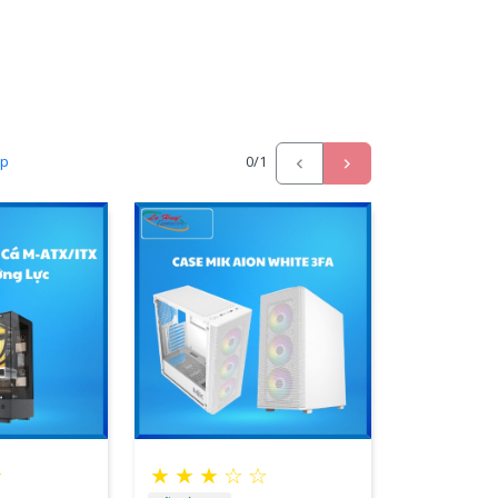
ấp
0
/1
☆
★
★
★
☆
☆