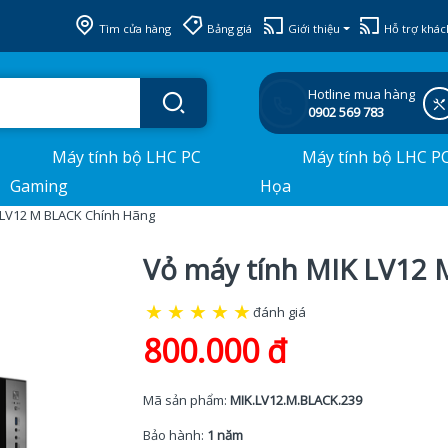
Tìm cửa hàng
Bảng giá
Giới thiệu
Hỗ trợ khác
Hotline mua hàng
0902 569 783
Máy tính bộ LHC PC
Máy tính bộ LHC P
Gaming
Họa
 LV12 M BLACK Chính Hãng
Vỏ máy tính MIK LV12
★
★
★
★
★
đánh giá
800.000 đ
Mã sản phẩm:
MIK.LV12.M.BLACK.239
Bảo hành:
1 năm