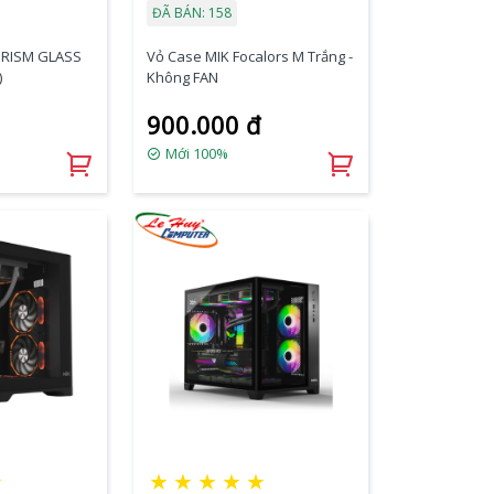
ĐÃ BÁN: 158
PRISM GLASS
Vỏ Case MIK Focalors M Trắng -
)
Không FAN
900.000 đ
Mới 100%
☆
★
★
★
★
★