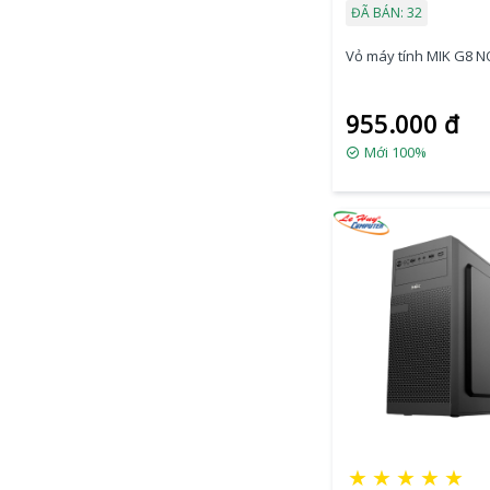
ĐÃ BÁN: 32
Vỏ máy tính MIK G8 N
955.000 đ
Mới 100%
★
★
★
★
★