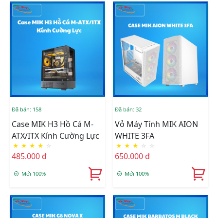
Đã bán: 158
Đã bán: 32
Case MIK H3 Hồ Cá M-
Vỏ Máy Tính MIK AION
ATX/ITX Kính Cường Lực
WHITE 3FA
★
★
★
★
☆
★
★
★
☆
☆
485.000 đ
650.000 đ
Mới 100%
Mới 100%