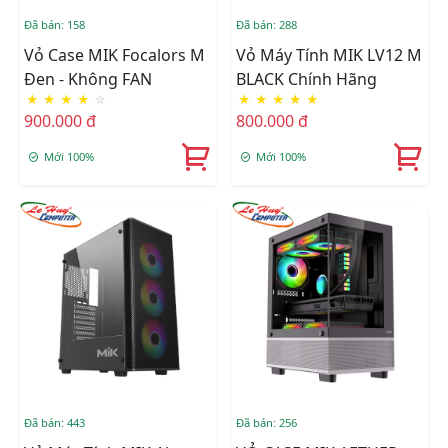
Đã bán: 158
Đã bán: 288
Vỏ Case MIK Focalors M
Vỏ Máy Tính MIK LV12 M
Đen - Không FAN
BLACK Chính Hãng
★
★
★
★
☆
★
★
★
★
★
900.000 đ
800.000 đ
Mới 100%
Mới 100%
Đã bán: 443
Đã bán: 256