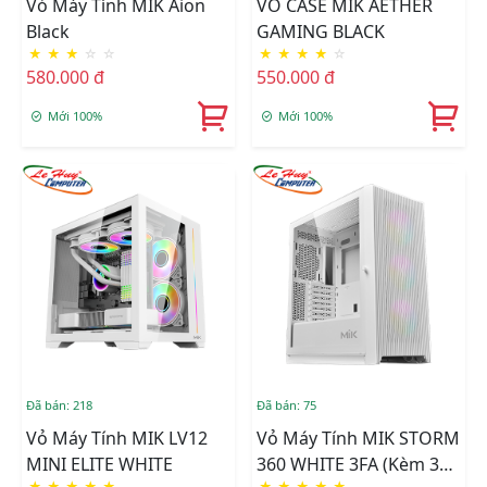
Vỏ Máy Tính MIK Aion
VỎ CASE MIK AETHER
Black
GAMING BLACK
★
★
★
☆
☆
★
★
★
★
☆
580.000 đ
550.000 đ
Mới 100%
Mới 100%
Đã bán: 218
Đã bán: 75
Vỏ Máy Tính MIK LV12
Vỏ Máy Tính MIK STORM
MINI ELITE WHITE
360 WHITE 3FA (Kèm 3
★
★
★
★
★
★
★
★
★
★