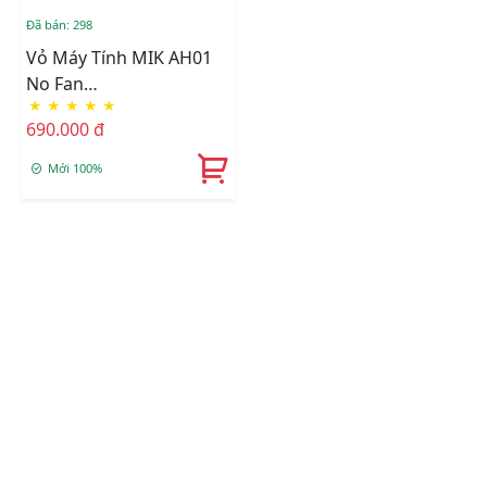
Đã bán: 298
Vỏ Máy Tính MIK AH01
No Fan
★
★
★
★
★
(Đen/Trắng/Hồng)
690.000 đ
Mới 100%