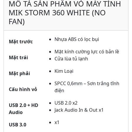
MÔ TẢ SẢN PHẨM VỎ MÁY TÍNH
MIK STORM 360 WHITE (NO
FAN)
Nhựa ABS có lọc bụi
Mặt trước
Mặt kính cường lực có bản lề
Mặt trái
Cửa lùa tủ lạnh
Kim Loại
Mặt phải
SPCC 0,6mm – Sơn trắng tĩnh
Cấu hình vỏ
điện
USB 2.0 x2
USB 2.0 + HD
Jack Audio In & Out x1
Audio
x1
USB 3.0