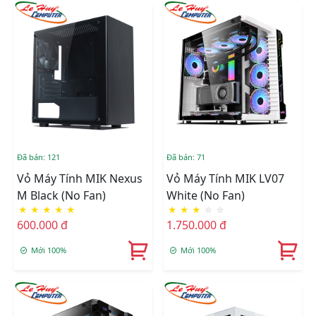
Đã bán: 121
Đã bán: 71
Vỏ Máy Tính MIK Nexus
Vỏ Máy Tính MIK LV07
M Black (No Fan)
White (No Fan)
★
★
★
★
★
★
★
★
☆
☆
600.000 đ
1.750.000 đ
Mới 100%
Mới 100%