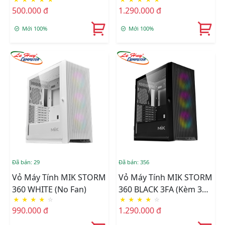
Fan RGB)
500.000 đ
1.290.000 đ
Mới 100%
Mới 100%
Đã bán: 29
Đã bán: 356
Vỏ Máy Tính MIK STORM
Vỏ Máy Tính MIK STORM
360 WHITE (No Fan)
360 BLACK 3FA (Kèm 3
★
★
★
★
☆
★
★
★
★
☆
Fan ARGB)
990.000 đ
1.290.000 đ