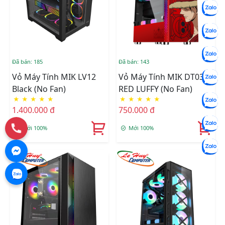
Đã bán: 185
Đã bán: 143
Vỏ Máy Tính MIK LV12
Vỏ Máy Tính MIK DT03
Black (No Fan)
RED LUFFY (No Fan)
★
★
★
★
★
★
★
★
★
★
1.400.000 đ
750.000 đ
Mới 100%
Mới 100%