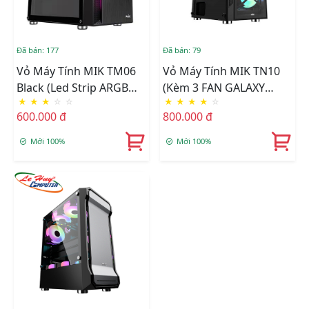
Đã bán: 177
Đã bán: 79
Vỏ Máy Tính MIK TM06
Vỏ Máy Tính MIK TN10
Black (Led Strip ARGB
(kèm 3 FAN GALAXY
★
★
★
☆
☆
★
★
★
★
☆
Sync Main)
RGB)
600.000 đ
800.000 đ
Mới 100%
Mới 100%