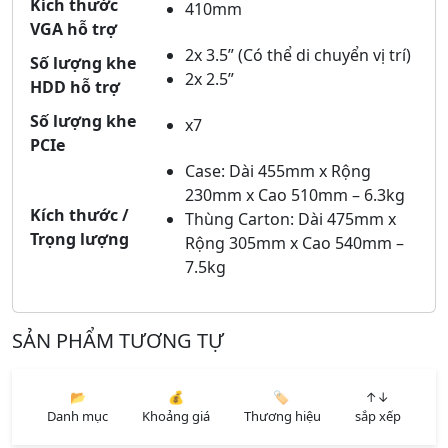
Kích thước
410mm
VGA hỗ trợ
2x 3.5” (Có thể di chuyển vị trí)
Số lượng khe
2x 2.5”
HDD hỗ trợ
Số lượng khe
x7
PCIe
Case: Dài 455mm x Rộng
230mm x Cao 510mm – 6.3kg
Kích thước /
Thùng Carton: Dài 475mm x
Trọng lượng
Rộng 305mm x Cao 540mm –
7.5kg
SẢN PHẨM TƯƠNG TỰ
📂
💰
🏷️
↑↓
Danh mục
Khoảng giá
Thương hiệu
sắp xếp