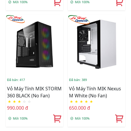
Mới 100%
Mới 100%
Đã bán: 417
Đã bán: 389
Vỏ Máy Tính MIK STORM
Vỏ Máy Tính MIK Nexus
360 BLACK (No Fan)
M White (No Fan)
★
★
★
☆
☆
★
★
★
★
★
990.000 đ
650.000 đ
Mới 100%
Mới 100%