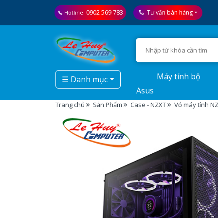
0902 569 783
Tư vấn bán hàng
Hotline:
Máy tính bộ
☰ Danh mục
Asus
Trang chủ
Sản Phẩm
Case - NZXT
Vỏ máy tính N