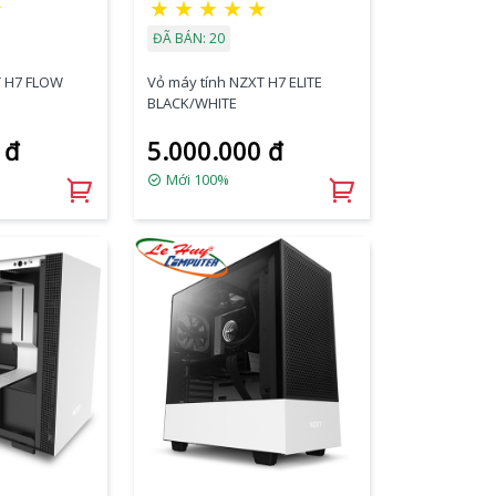
★
★
★
★
★
★
ĐÃ BÁN: 20
T H7 FLOW
Vỏ máy tính NZXT H7 ELITE
BLACK/WHITE
 đ
5.000.000 đ
Mới 100%