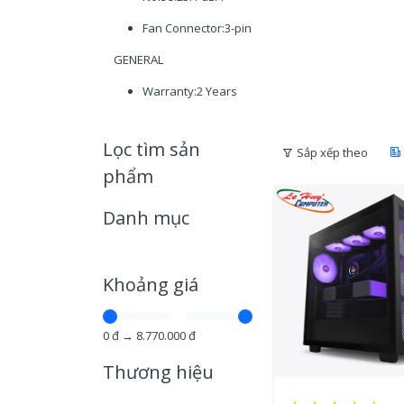
Fan Connector:3-pin
GENERAL
Warranty:2 Years
Lọc tìm sản
Sắp xếp theo
phẩm
Danh mục
Khoảng giá
0
đ →
8.770.000
đ
Thương hiệu