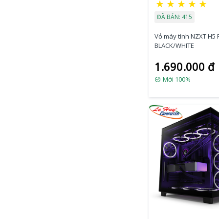
★
★
★
★
★
ĐÃ BÁN: 415
Vỏ máy tính NZXT H5
BLACK/WHITE
1.690.000 đ
Mới 100%