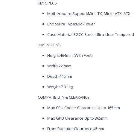
KEY SPECS
Motherboard Support:Mini-ITX, Micro-ATX, ATX
Enclosure Type:Mid-Tower
Case Material:SGCC Steel, Ultra-clear Tempered
DIMENSIONS
Height:464mm (With Feet)
Width:227mm
Depth:446mm
Weight:7.01 kg
COMPATIBILITY & CLEARANCE
Max CPU Cooler Clearance:Up to 165mm
Max GPU Clearance:Up to 365mm
Front Radiator Clearance:45mm