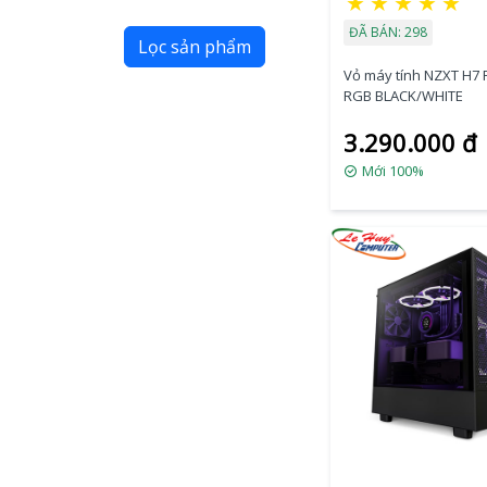
★
★
★
★
★
ĐÃ BÁN: 298
Lọc sản phẩm
Vỏ máy tính NZXT H7
RGB BLACK/WHITE
3.290.000 đ
Mới 100%