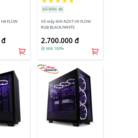
★
★
★
★
★
★
ĐÃ BÁN: 48
T H6 FLOW
Vỏ máy tính NZXT H5 FLOW
RGB BLACK/WHITE
 đ
2.700.000 đ
Mới 100%