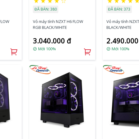
★
★
★
★
☆
★
★
★
★
ĐÃ BÁN: 380
ĐÃ BÁN: 373
 FLOW
Vỏ máy tính NZXT H6 FLOW
Vỏ máy tính NZX
RGB BLACK/WHITE
BLACK/WHITE
3.040.000 đ
2.490.000
Mới 100%
Mới 100%