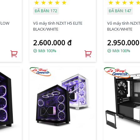
★
★
★
★
★
★
★
★
★
ĐÃ BÁN: 172
ĐÃ BÁN: 147
 FLOW
Vỏ máy tính NZXT H5 ELITE
Vỏ máy tính NZX
BLACK/WHITE
BLACK/WHITE
2.600.000 đ
2.950.000
Mới 100%
Mới 100%