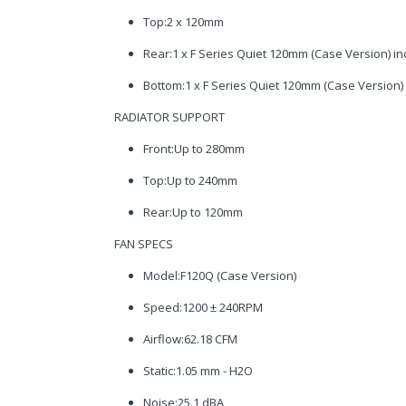
Top:2 x 120mm
Rear:1 x F Series Quiet 120mm (Case Version) i
Bottom:1 x F Series Quiet 120mm (Case Version)
RADIATOR SUPPORT
Front:Up to 280mm
Top:Up to 240mm
Rear:Up to 120mm
FAN SPECS
Model:F120Q (Case Version)
Speed:1200 ± 240RPM
Airflow:62.18 CFM
Static:1.05 mm - H2O
Noise:25.1 dBA