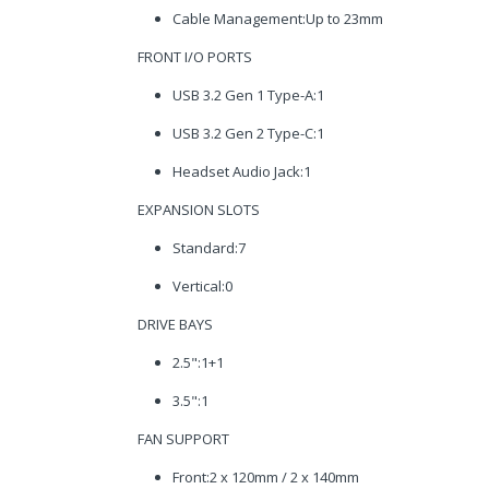
Cable Management:Up to 23mm
FRONT I/O PORTS
USB 3.2 Gen 1 Type-A:1
USB 3.2 Gen 2 Type-C:1
Headset Audio Jack:1
EXPANSION SLOTS
Standard:7
Vertical:0
DRIVE BAYS
2.5":1+1
3.5":1
FAN SUPPORT
Front:2 x 120mm / 2 x 140mm