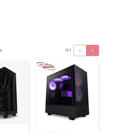
ấp
0
/1