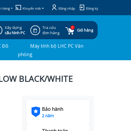
h hàng
Khuyến mãi
Đăng nhập
Đăng ký
Xây dựng
Tra cứu
0
Giỏ hàng
cấu hình PC
đơn hàng
C Đồ
Máy tính bộ LHC PC Văn
phòng
 FLOW BLACK/WHITE
Bảo hành
2 năm