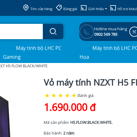
Tìm cửa hàng
Bảng giá
Giới thiệu
Hỗ trợ khác
Hotline mua hàng
0902 569 783
Máy tính bộ LHC PC
Máy tính bộ LHC P
Gaming
Họa
ZXT H5 FLOW BLACK/WHITE
Vỏ máy tính NZXT H5
★
★
★
★
★
đánh giá
1.690.000 đ
Mã sản phẩm:
H5.FLOW.BLACK.WHITE.
Bảo hành:
2 năm