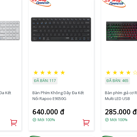
★
★
★
★
★
★
★
★
★
ĐÃ BÁN: 117
ĐÃ BÁN: 465
Đa Kết
Bàn Phím Không Dây Đa Kết
Bàn phím giả cơ 
Nối Rapoo E9050G
Multi LED USB
640.000 đ
285.000 đ
Mới 100%
Mới 100%