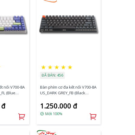
★
★
★
★
★
★
ĐÃ BÁN: 456
ết nối V700-8A
Bàn phím cơ đa kết nối V700-8A
_FL (Blue
US_DARK GREY_FB (Black
Switch)
 đ
1.250.000 đ
Mới 100%