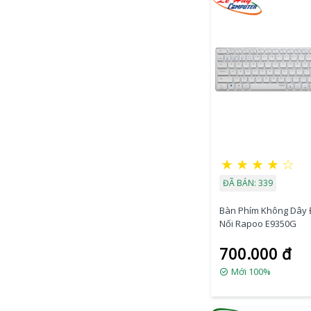
★
★
★
★
☆
ĐÃ BÁN: 339
Bàn Phím Không Dây 
Nối Rapoo E9350G
700.000 đ
Mới 100%