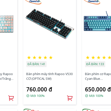
★
★
★
★
★
★
★
★
★
ĐÃ BÁN: 141
ĐÃ BÁN: 133
ây Rapoo
Bàn phím máy tính Rapoo V530
Bàn phím cơ Rap
m/Trắng
CƠ (OPTICAL SW)
Cyan Blue
(Blue/Red/Black/
760.000 đ
650.000 đ
Mới 100%
Mới 100%