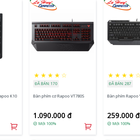
★
★
★
★
☆
★
★
★
★
ĐÃ BÁN: 170
ĐÃ BÁN: 287
Rapoo K10
Bàn phím cơ Rapoo VT780S
Bàn phím Rapoo 
1.090.000 đ
259.000 đ
Mới 100%
Mới 100%