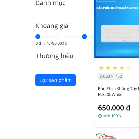
Danh mục
Khoảng giá
0
đ →
1.780.000
đ
Thương hiệu
★
★
★
★
☆
ĐÃ BÁN: 452
Lọc sản phẩm
Bàn Phím Không Dây
E9350L White
650.000 đ
Mới 100%