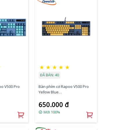
★
★
★
★
★
★
ĐÃ BÁN: 40
oo V500 Pro
Bàn phím cơ Rapoo V500 Pro
Yellow Blue
Brown Switch)
(Blue/Red/Black/Brown Switch)
650.000 đ
Mới 100%