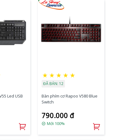
☆
★
★
★
★
★
ĐÃ BÁN: 12
V55 Led USB
Bàn phím cơ Rapoo V580 Blue
Switch
790.000 đ
Mới 100%