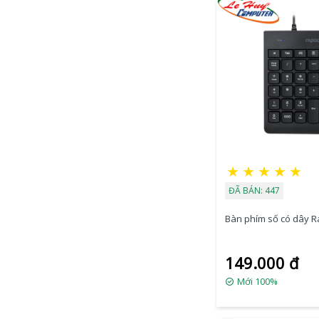
★
★
★
★
★
ĐÃ BÁN: 447
Bàn phím số có dây 
149.000 đ
Mới 100%