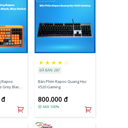
☆
★
★
★
★
☆
ĐÃ BÁN: 287
g Rapoo
Bàn Phím Rapoo Quang Học
 Grey Black,
V520 Gaming
 đ
800.000 đ
Mới 100%