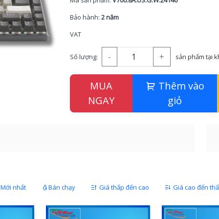
Mã sản phẩm:
V700.8A.US.G.W.24146
Bảo hành:
2 năm
VAT
-
+
Số lượng:
sản phẩm tại 
MUA
Thêm vào
NGAY
giỏ
Mới nhất
Bán chạy
Giá thấp đến cao
Giá cao đến th