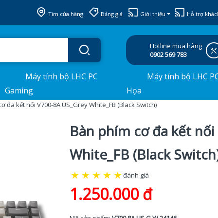
Tìm cửa hàng
Bảng giá
Giới thiệu
Hỗ trợ khác
Hotline mua hàng
0902 569 783
Máy tính bộ LHC PC
Máy tính bộ LHC P
Gaming
Họa
ơ đa kết nối V700-8A US_Grey White_FB (Black Switch)
Bàn phím cơ đa kết nố
White_FB (Black Switch
★
★
★
★
★
đánh giá
1.250.000 đ