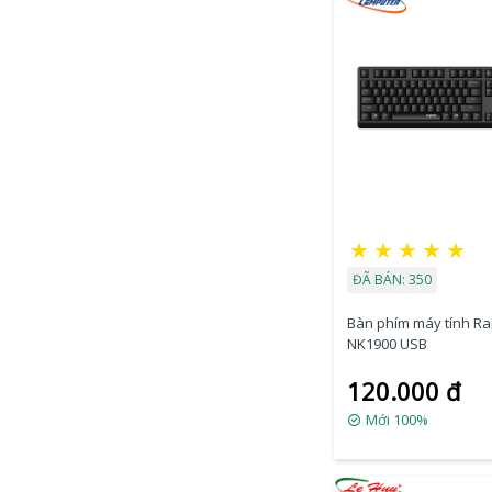
★
★
★
★
★
ĐÃ BÁN: 350
Bàn phím máy tính R
NK1900 USB
120.000 đ
Mới 100%