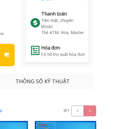
Thanh toán
Tiền mặt, chuyển
khoản.
Thẻ ATM, Visa, Master
kho
Hóa đơn
Có hỗ trợ xuất hóa đơn
THÔNG SỐ KỸ THUẬT
ấp
0
/1