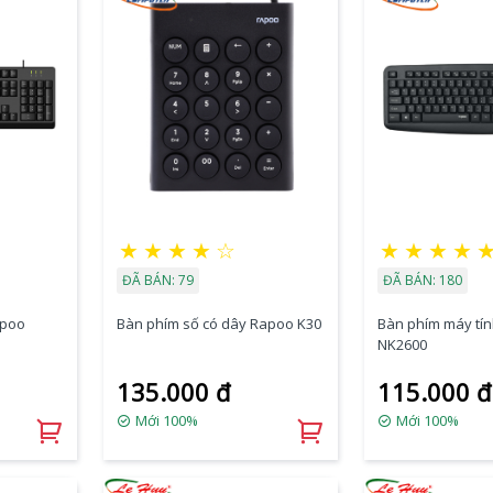
★
★
★
★
☆
★
★
★
★
ĐÃ BÁN: 79
ĐÃ BÁN: 180
apoo
Bàn phím số có dây Rapoo K30
Bàn phím máy tí
NK2600
135.000 đ
115.000 đ
Mới 100%
Mới 100%