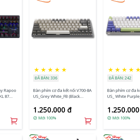
★
★
★
★
★
★
★
★
★
ĐÃ BÁN: 336
ĐÃ BÁN: 242
ây Rapoo
Bàn phím cơ đa kết nối V700-8A
Bàn phím cơ đa k
KL 87
US_Grey White_FB (Black
US_ White Purple
Switch)
Switch)
1.250.000 đ
1.250.000
Mới 100%
Mới 100%