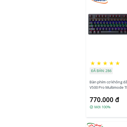
★
★
★
★
★
ĐÃ BÁN: 286
Bàn phím cơ không d
V500 Pro Multimode T
(Brown Switch)
770.000 đ
Mới 100%