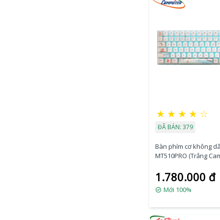
★
★
★
★
☆
ĐÃ BÁN: 379
Bàn phím cơ không d
MT510PRO (Trắng Ca
Xanh)
1.780.000 đ
Mới 100%