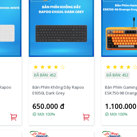
★
★
★
★
☆
★
★
★
★
ĐÃ BÁN: 452
ĐÃ BÁN: 452
 Rapoo
Bàn Phím Không Dây Rapoo
Bàn Phím Gamin
E9350L Dark Grey
ESK750-98 Orange
Blue Switch
650.000 đ
1.100.000
Mới 100%
Mới 100%