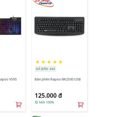
☆
★
★
★
★
★
ĐÃ BÁN: 444
Rapoo V50S
Bàn phím Rapoo NK2500 USB
125.000 đ
Mới 100%