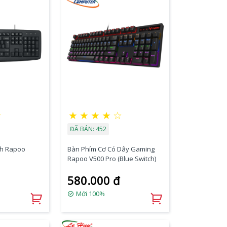
★
★
★
★
★
☆
ĐÃ BÁN: 452
nh Rapoo
Bàn Phím Cơ Có Dây Gaming
Rapoo V500 Pro (Blue Switch)
580.000 đ
Mới 100%