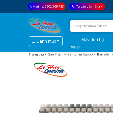
0902 569 783
Tư vấn bán hàng
Hotline:
Máy tính bộ
☰ Danh mục
Asus
Trang chủ
Sản Phẩm
Bàn phím Rapoo
Bàn phím c