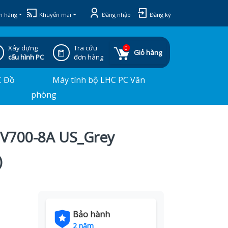
h hàng
Khuyến mãi
Đăng nhập
Đăng ký
Xây dựng
Tra cứu
0
Giỏ hàng
cấu hình PC
đơn hàng
C Đồ
Máy tính bộ LHC PC Văn
phòng
i V700-8A US_Grey
)
Bảo hành
2 năm