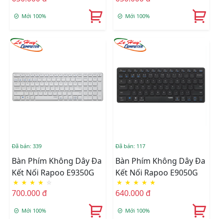
Switch)
Switch)
Mới 100%
Mới 100%
Đã bán: 339
Đã bán: 117
Bàn Phím Không Dây Đa
Bàn Phím Không Dây Đa
Kết Nối Rapoo E9350G
Kết Nối Rapoo E9050G
★
★
★
★
☆
★
★
★
★
★
700.000 đ
640.000 đ
Mới 100%
Mới 100%