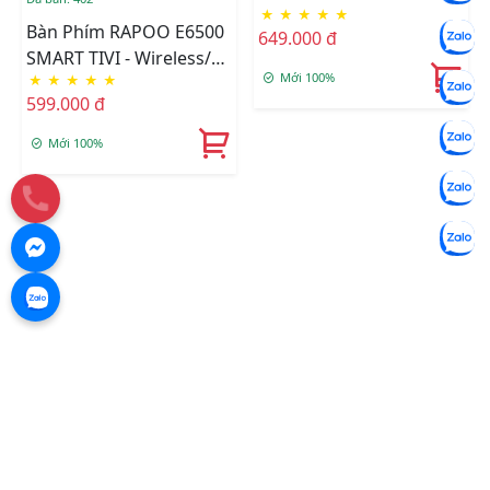
★
★
★
★
★
Bàn Phím RAPOO E6500
649.000 đ
SMART TIVI - Wireless/
Mới 100%
★
★
★
★
★
Bluetooth
599.000 đ
Mới 100%