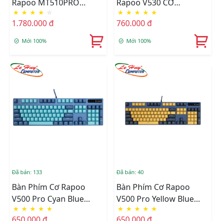
Rapoo MT510PRO
Rapoo V530 CƠ
★
★
★
★
☆
★
★
★
★
★
(Trắng Cam/Trắng Xanh)
(OPTICAL SW)
1.780.000 đ
760.000 đ
Mới 100%
Mới 100%
Đã bán: 133
Đã bán: 40
Bàn Phím Cơ Rapoo
Bàn Phím Cơ Rapoo
V500 Pro Cyan Blue
V500 Pro Yellow Blue
★
★
★
★
★
★
★
★
★
★
(Blue/Red/Black/Brown
(Blue/Red/Black/Brown
650.000 đ
650.000 đ