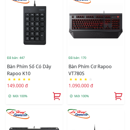
Đã bán: 447
Đã bán: 170
Bàn Phím Số Có Dây
Bàn Phím Cơ Rapoo
Rapoo K10
VT780S
★
★
★
★
★
★
★
★
★
☆
149.000 đ
1.090.000 đ
Mới 100%
Mới 100%