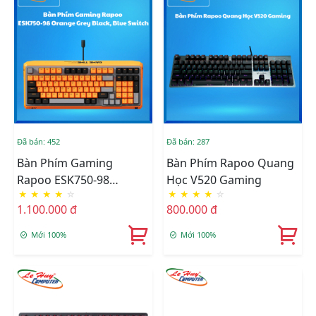
Đã bán: 452
Đã bán: 287
Bàn Phím Gaming
Bàn Phím Rapoo Quang
Rapoo ESK750-98
Học V520 Gaming
★
★
★
★
☆
★
★
★
★
☆
Orange Grey Black, Blue
1.100.000 đ
800.000 đ
Switch
Mới 100%
Mới 100%