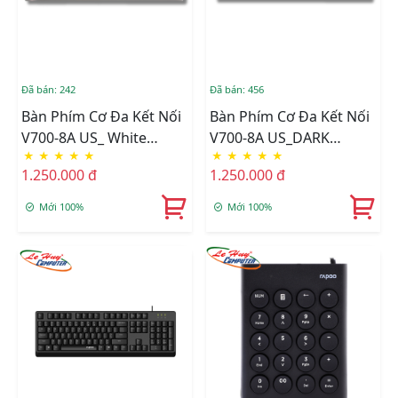
Đã bán: 242
Đã bán: 456
Bàn Phím Cơ Đa Kết Nối
Bàn Phím Cơ Đa Kết Nối
V700-8A US_ White
V700-8A US_DARK
★
★
★
★
★
★
★
★
★
★
Purple_FL (Blue Switch)
GREY_FB (Black Switch)
1.250.000 đ
1.250.000 đ
Mới 100%
Mới 100%