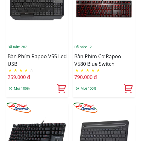
Đã bán: 287
Đã bán: 12
Bàn Phím Rapoo V55 Led
Bàn Phím Cơ Rapoo
USB
V580 Blue Switch
★
★
★
★
☆
★
★
★
★
★
259.000 đ
790.000 đ
Mới 100%
Mới 100%