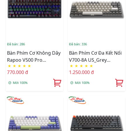
Đã bán: 286
Đã bán: 336
Bàn Phím Cơ Không Dây
Bàn Phím Cơ Đa Kết Nối
Rapoo V500 Pro
V700-8A US_Grey
★
★
★
★
★
★
★
★
★
★
Multimode TKL 87
White_FB (Black Switch)
770.000 đ
1.250.000 đ
(Brown Switch)
Mới 100%
Mới 100%