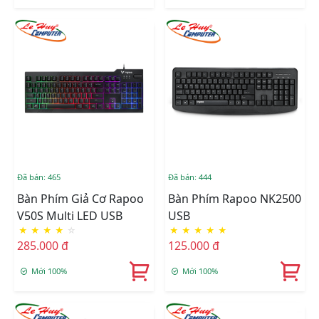
Đã bán: 465
Đã bán: 444
Bàn Phím Giả Cơ Rapoo
Bàn Phím Rapoo NK2500
V50S Multi LED USB
USB
★
★
★
★
☆
★
★
★
★
★
285.000 đ
125.000 đ
Mới 100%
Mới 100%