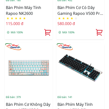
Đã bán: 180
Đã bán: 452
Bàn Phím Máy Tính
Bàn Phím Cơ Có Dây
Rapoo NK2600
Gaming Rapoo V500 Pro
★
★
★
★
★
★
★
★
★
☆
(Blue Switch)
115.000 đ
580.000 đ
Mới 100%
Mới 100%
Đã bán: 379
Đã bán: 141
Bàn Phím Cơ Không Dây
Bàn Phím Máy Tính