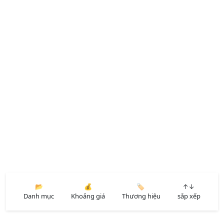
📂
💰
🏷️
↑↓
Danh mục
Khoảng giá
Thương hiệu
sắp xếp