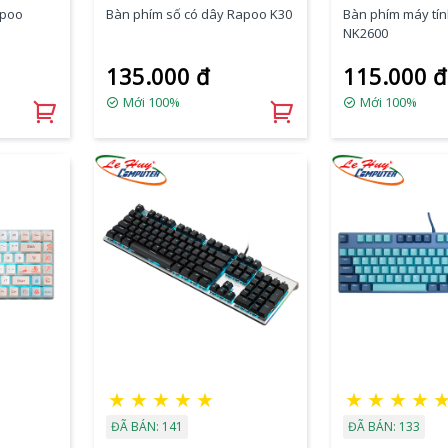
apoo
Bàn phím số có dây Rapoo K30
Bàn phím máy tí
NK2600
135.000 đ
115.000 đ
Mới 100%
Mới 100%
★
★
★
★
★
★
★
★
★
ĐÃ BÁN: 141
ĐÃ BÁN: 133