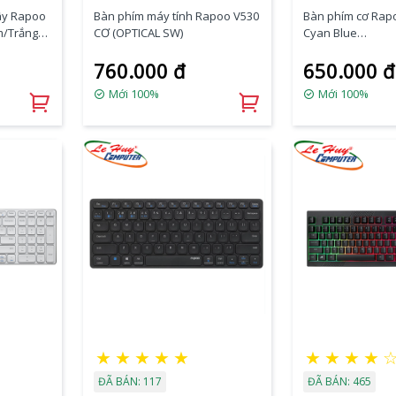
ây Rapoo
Bàn phím máy tính Rapoo V530
Bàn phím cơ Rap
m/Trắng
CƠ (OPTICAL SW)
Cyan Blue
(Blue/Red/Black/
760.000 đ
650.000 đ
Mới 100%
Mới 100%
★
★
★
★
★
★
★
★
★
ĐÃ BÁN: 117
ĐÃ BÁN: 465