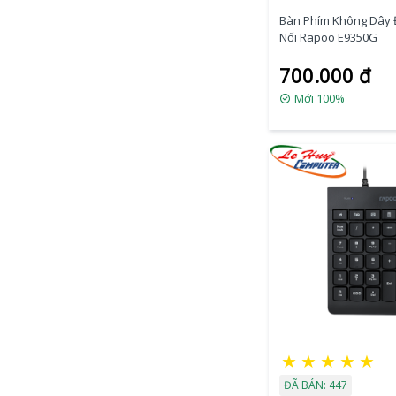
Bàn Phím Không Dây 
Nối Rapoo E9350G
700.000 đ
Mới 100%
★
★
★
★
★
ĐÃ BÁN: 447