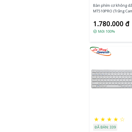
Bàn phím cơ không d
MT510PRO (Trắng Ca
Xanh)
1.780.000 đ
Mới 100%
★
★
★
★
☆
ĐÃ BÁN: 339