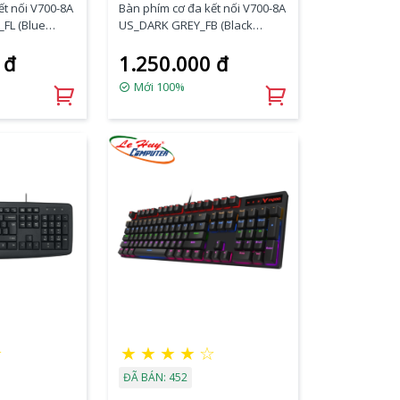
ết nối V700-8A
Bàn phím cơ đa kết nối V700-8A
_FL (Blue
US_DARK GREY_FB (Black
Switch)
 đ
1.250.000 đ
Mới 100%
★
★
★
★
★
☆
ĐÃ BÁN: 452