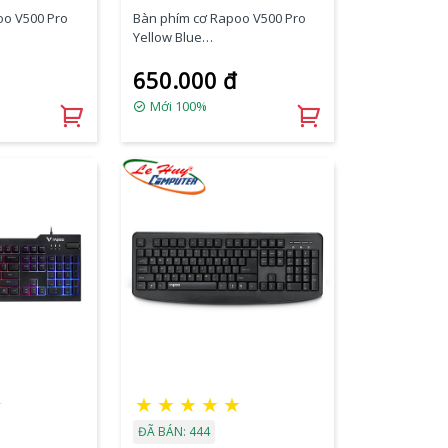
oo V500 Pro
Bàn phím cơ Rapoo V500 Pro
Yellow Blue
Brown Switch)
(Blue/Red/Black/Brown Switch)
650.000 đ
Mới 100%
☆
★
★
★
★
★
ĐÃ BÁN: 444