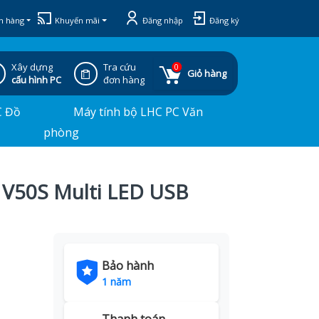
h hàng
Khuyến mãi
Đăng nhập
Đăng ký
Xây dựng
Tra cứu
0
Giỏ hàng
cấu hình PC
đơn hàng
C Đồ
Máy tính bộ LHC PC Văn
phòng
 V50S Multi LED USB
Bảo hành
1 năm