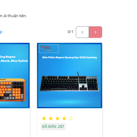
ái thuận tiện.
ấp
0
/1
☆
★
★
★
★
☆
ĐÃ BÁN: 287