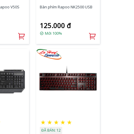
Rapoo V50S
Bàn phím Rapoo NK2500 USB
125.000 đ
Mới 100%
☆
★
★
★
★
★
ĐÃ BÁN: 12