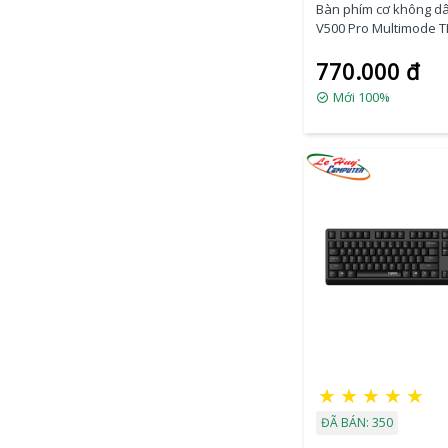
Bàn phím cơ không d
V500 Pro Multimode T
(Brown Switch)
770.000 đ
Mới 100%
★
★
★
★
★
ĐÃ BÁN: 350