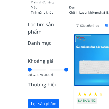
Phím chức năng
Màu
Đen
Tính năng khác
Chữ in Laser không phai. Bàn
Lọc tìm sản
Sắp xếp theo
phẩm
Danh mục
Khoảng giá
0
đ →
1.780.000
đ
Thương hiệu
★
★
★
★
☆
ĐÃ BÁN: 452
Lọc sản phẩm