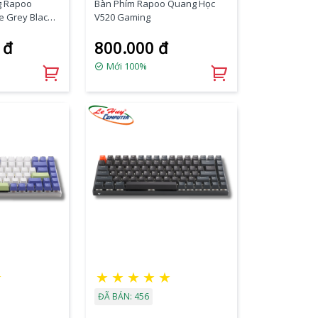
g Rapoo
Bàn Phím Rapoo Quang Học
 Grey Black,
V520 Gaming
 đ
800.000 đ
Mới 100%
★
★
★
★
★
★
ĐÃ BÁN: 456