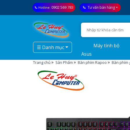
0902 569 783
Tư vấn bán hàng
Hotline:
Máy tính bộ
☰ Danh mục
Asus
Trang chủ
Sản Phẩm
Bàn phím Rapoo
Bàn phím 