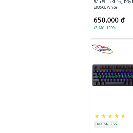
Bàn Phím Không Dây
E9350L White
650.000 đ
Mới 100%
★
★
★
★
★
ĐÃ BÁN: 286