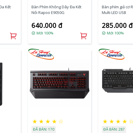
Đa Kết
Bàn Phím Không Dây Đa Kết
Bàn phím giả cơ 
Nối Rapoo E9050G
Multi LED USB
640.000 đ
285.000 đ
Mới 100%
Mới 100%
★
★
★
★
☆
★
★
★
★
ĐÃ BÁN: 170
ĐÃ BÁN: 287