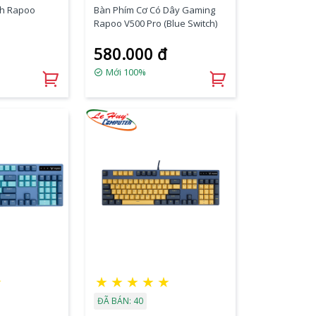
nh Rapoo
Bàn Phím Cơ Có Dây Gaming
Rapoo V500 Pro (Blue Switch)
580.000 đ
Mới 100%
★
★
★
★
★
★
ĐÃ BÁN: 40