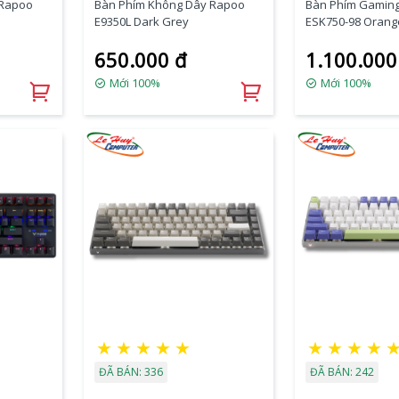
 Rapoo
Bàn Phím Không Dây Rapoo
Bàn Phím Gamin
E9350L Dark Grey
ESK750-98 Orange
Blue Switch
650.000 đ
1.100.000
Mới 100%
Mới 100%
★
★
★
★
★
★
★
★
★
ĐÃ BÁN: 336
ĐÃ BÁN: 242