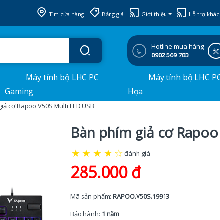
Tìm cửa hàng
Bảng giá
Giới thiệu
Hỗ trợ khác
Hotline mua hàng
0902 569 783
Máy tính bộ LHC PC
Máy tính bộ LHC P
Gaming
Họa
giả cơ Rapoo V50S Multi LED USB
Bàn phím giả cơ Rapoo
★
★
★
★
☆
đánh giá
285.000 đ
Mã sản phẩm:
RAPOO.V50S.19913
Bảo hành:
1 năm