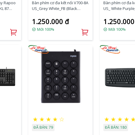
ây Rapoo
Bàn phím cơ đa kết nối V700-8A
Bàn phím cơ đa k
KL 87
US_Grey White_FB (Black
US_ White Purple
Switch)
Switch)
1.250.000 đ
1.250.000
Mới 100%
Mới 100%
★
★
★
★
☆
★
★
★
★
ĐÃ BÁN: 79
ĐÃ BÁN: 180