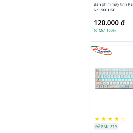
Bàn phím máy tính R
NK1900 USB
120.000 đ
Mới 100%
★
★
★
★
☆
ĐÃ BÁN: 379