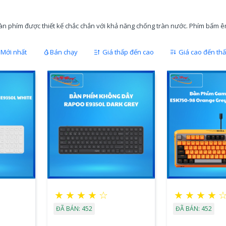
 phím được thiết kế chắc chắn với khả năng chống tràn nước. Phím bấm êm 
Mới nhất
Bán chạy
Giá thấp đến cao
Giá cao đến th
★
★
★
★
☆
★
★
★
★
ĐÃ BÁN: 452
ĐÃ BÁN: 452