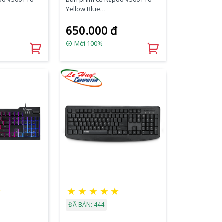
Yellow Blue
Brown Switch)
(Blue/Red/Black/Brown Switch)
650.000 đ
Mới 100%
☆
★
★
★
★
★
ĐÃ BÁN: 444