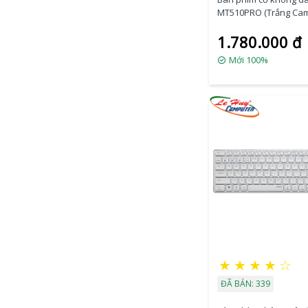
MT510PRO (Trắng Ca
Xanh)
1.780.000 đ
Mới 100%
★
★
★
★
☆
ĐÃ BÁN: 339