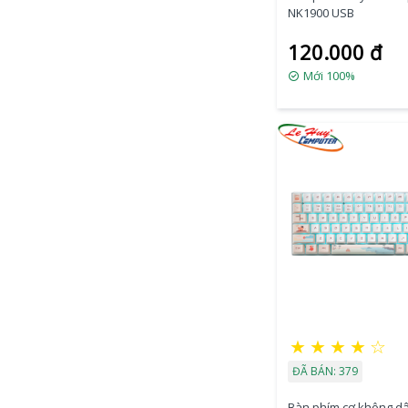
NK1900 USB
120.000 đ
Mới 100%
★
★
★
★
☆
ĐÃ BÁN: 379
Bàn phím cơ không d