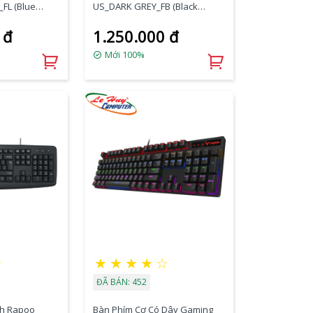
_FL (Blue
US_DARK GREY_FB (Black
Switch)
 đ
1.250.000 đ
Mới 100%
★
★
★
★
★
☆
ĐÃ BÁN: 452
nh Rapoo
Bàn Phím Cơ Có Dây Gaming