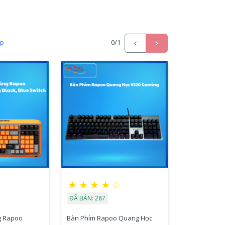
ấp
0
/1
☆
★
★
★
★
☆
ĐÃ BÁN: 287
g Rapoo
Bàn Phím Rapoo Quang Học