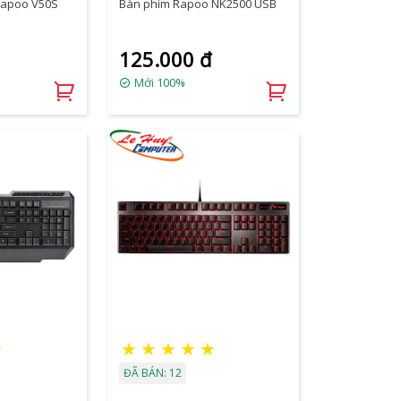
Rapoo V50S
Bàn phím Rapoo NK2500 USB
125.000 đ
Mới 100%
☆
★
★
★
★
★
ĐÃ BÁN: 12