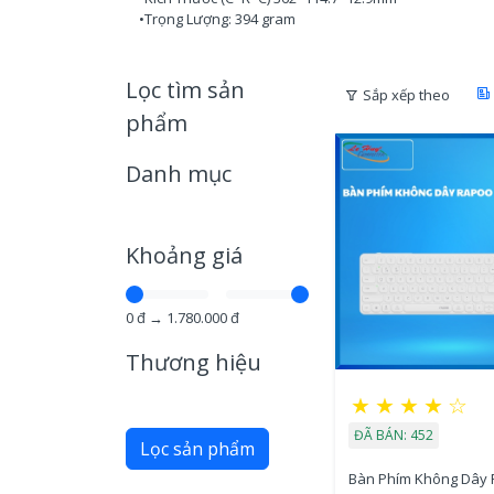
•Trọng Lượng: 394 gram
Lọc tìm sản
Sắp xếp theo
phẩm
Danh mục
Khoảng giá
0
đ →
1.780.000
đ
Thương hiệu
★
★
★
★
☆
ĐÃ BÁN: 452
Lọc sản phẩm
Bàn Phím Không Dây