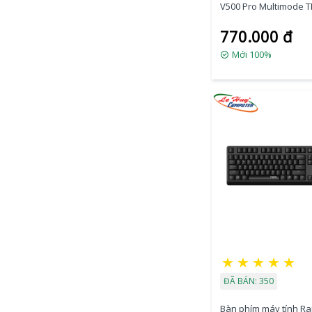
V500 Pro Multimode T
(Brown Switch)
770.000 đ
Mới 100%
★
★
★
★
★
ĐÃ BÁN: 350
Bàn phím máy tính R