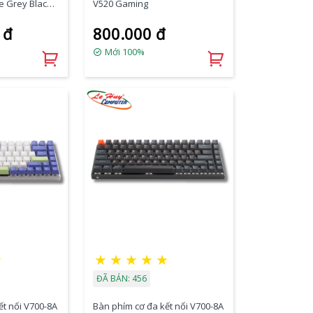
 Grey Black,
V520 Gaming
 đ
800.000 đ
Mới 100%
★
★
★
★
★
★
ĐÃ BÁN: 456
ết nối V700-8A
Bàn phím cơ đa kết nối V700-8A