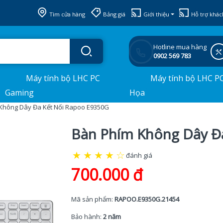
Tìm cửa hàng
Bảng giá
Giới thiệu
Hỗ trợ khác
Hotline mua hàng
0902 569 783
Máy tính bộ LHC PC
Máy tính bộ LHC P
Gaming
Họa
Không Dây Đa Kết Nối Rapoo E9350G
Bàn Phím Không Dây Đ
★
★
★
★
☆
đánh giá
700.000 đ
Mã sản phẩm:
RAPOO.E9350G.21454
Bảo hành:
2 năm