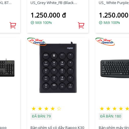
KL 87
US_Grey White_FB (Black
US_ White Purple
Switch)
Switch)
1.250.000 đ
1.250.000
Mới 100%
Mới 100%
★
★
★
★
☆
★
★
★
★
ĐÃ BÁN: 79
ĐÃ BÁN: 180
apoo
Bàn phím số có dây Rapoo K30
Bàn phím máy tí