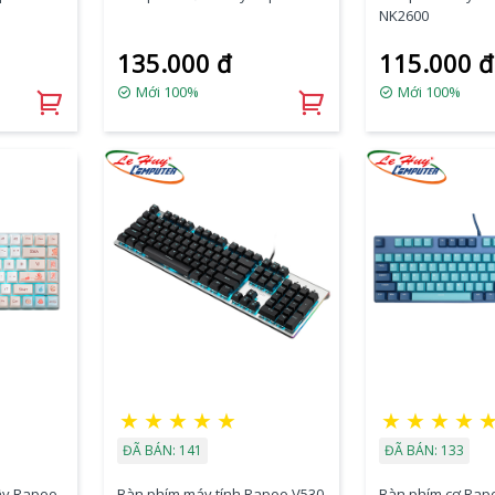
NK2600
135.000 đ
115.000 đ
Mới 100%
Mới 100%
★
★
★
★
★
★
★
★
★
ĐÃ BÁN: 141
ĐÃ BÁN: 133
ây Rapoo
Bàn phím máy tính Rapoo V530
Bàn phím cơ Rap