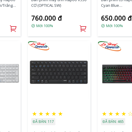
m/Trắng
CƠ (OPTICAL SW)
Cyan Blue
(Blue/Red/Black/
760.000 đ
650.000 đ
Mới 100%
Mới 100%
★
★
★
★
★
★
★
★
★
ĐÃ BÁN: 117
ĐÃ BÁN: 465