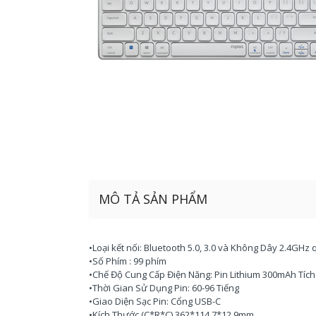
MÔ TẢ SẢN PHẨM
•Loại kết nối: Bluetooth 5.0, 3.0 và Không Dây 2.4GH
•Số Phím : 99 phím
•Chế Độ Cung Cấp Điện Năng: Pin Lithium 300mAh Tíc
•Thời Gian Sử Dụng Pin: 60-96 Tiếng
•Giao Diện Sạc Pin: Cổng USB-C
•Kích Thước (C*R*C) 362*114.7*12.9mm