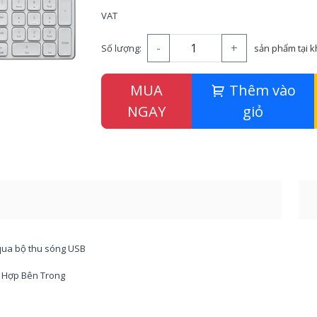
VAT
-
+
Số lượng:
sản phẩm tại 
MUA
Thêm vào
NGAY
giỏ
z qua bộ thu sóng USB
h Hợp Bên Trong