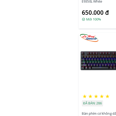
E9350L White
650.000 đ
Mới 100%
★
★
★
★
★
ĐÃ BÁN: 286
Bàn phím cơ không d