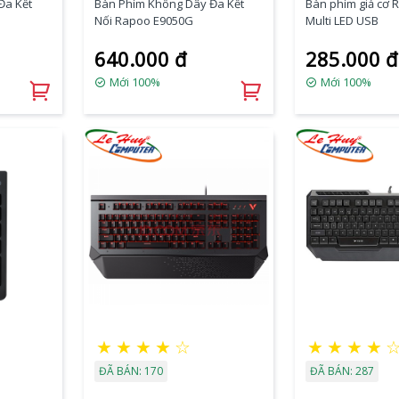
Đa Kết
Bàn Phím Không Dây Đa Kết
Bàn phím giả cơ 
Nối Rapoo E9050G
Multi LED USB
640.000 đ
285.000 đ
Mới 100%
Mới 100%
★
★
★
★
☆
★
★
★
★
ĐÃ BÁN: 170
ĐÃ BÁN: 287