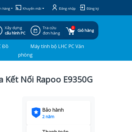
h hàng
Khuyến mãi
Đăng nhập
Đăng ký
Xây dựng
Tra cứu
0
Giỏ hàng
cấu hình PC
đơn hàng
C Đồ
Máy tính bộ LHC PC Văn
phòng
a Kết Nối Rapoo E9350G
Bảo hành
2 năm