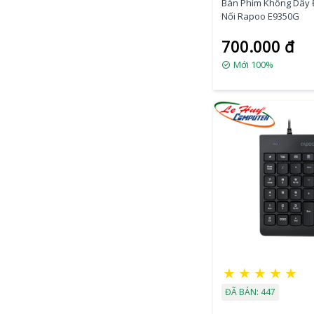
Bàn Phím Không Dây 
Nối Rapoo E9350G
700.000 đ
Mới 100%
★
★
★
★
★
ĐÃ BÁN: 447