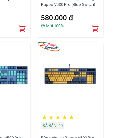
Rapoo V500 Pro (Blue Switch)
580.000 đ
Mới 100%
★
★
★
★
★
★
ĐÃ BÁN: 40
oo V500 Pro
Bàn phím cơ Rapoo V500 Pro