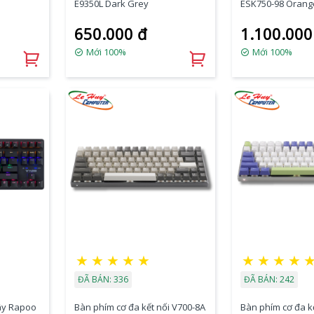
E9350L Dark Grey
ESK750-98 Orange
Blue Switch
650.000 đ
1.100.000
Mới 100%
Mới 100%
★
★
★
★
★
★
★
★
★
ĐÃ BÁN: 336
ĐÃ BÁN: 242
ây Rapoo
Bàn phím cơ đa kết nối V700-8A
Bàn phím cơ đa k