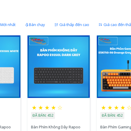
Mới nhất
Bán chạy
Giá thấp đến cao
Giá cao đến th
★
★
★
★
☆
★
★
★
★
ĐÃ BÁN: 452
ĐÃ BÁN: 452
 Rapoo
Bàn Phím Không Dây Rapoo
Bàn Phím Gamin