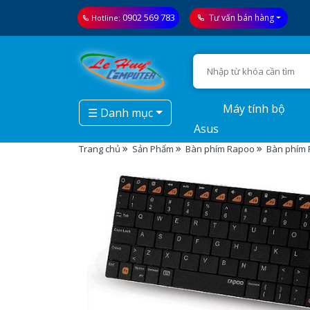
0902 569 783
Tư vấn bán hàng
Hotline:
Máy tính bộ
☰ Danh mục
Asus
Trang chủ
Sản Phẩm
Bàn phím Rapoo
Bàn phím 