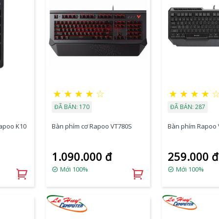
★
★
★
★
☆
★
★
★
★
ĐÃ BÁN: 170
ĐÃ BÁN: 287
Rapoo K10
Bàn phím cơ Rapoo VT780S
Bàn phím Rapoo 
1.090.000 đ
259.000 đ
Mới 100%
Mới 100%