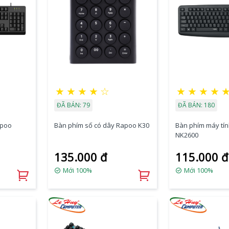
★
★
★
★
☆
★
★
★
★
ĐÃ BÁN: 79
ĐÃ BÁN: 180
apoo
Bàn phím số có dây Rapoo K30
Bàn phím máy tí
NK2600
135.000 đ
115.000 đ
Mới 100%
Mới 100%