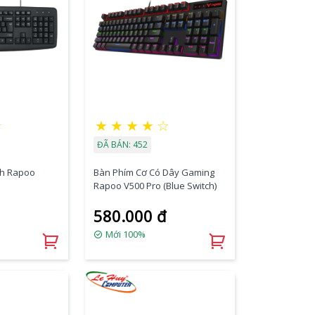
★
★
★
★
★
☆
ĐÃ BÁN: 452
nh Rapoo
Bàn Phím Cơ Có Dây Gaming
Rapoo V500 Pro (Blue Switch)
580.000 đ
Mới 100%