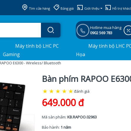
Tìm cửa hàng
Bảng giá
Giới thiệu
Hỗ trợ khác
Hotline mua hàng
0902 569 783
Máy tính bộ LHC PC
Máy tính bộ LHC P
Gaming
Họa
RAPOO E6300 - Wireless/ Bluetooth
Bàn phím RAPOO E6300 
★
★
★
★
★
đánh giá
649.000 đ
Mã sản phẩm:
KB.RAPOO.02963
Bảo hành:
1 năm