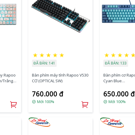
★
★
★
★
★
★
★
★
★
ĐÃ BÁN: 141
ĐÃ BÁN: 133
ây Rapoo
Bàn phím máy tính Rapoo V530
Bàn phím cơ Rap
m/Trắng
CƠ (OPTICAL SW)
Cyan Blue
(Blue/Red/Black/
760.000 đ
650.000 đ
Mới 100%
Mới 100%