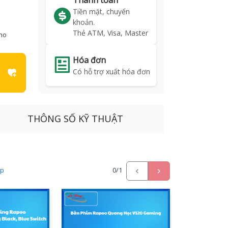
Thanh toán
Tiền mặt, chuyển
khoản.
Thẻ ATM, Visa, Master
kho
Hóa đơn
Có hỗ trợ xuất hóa đơn
THÔNG SỐ KỸ THUẬT
ấp
0
/1