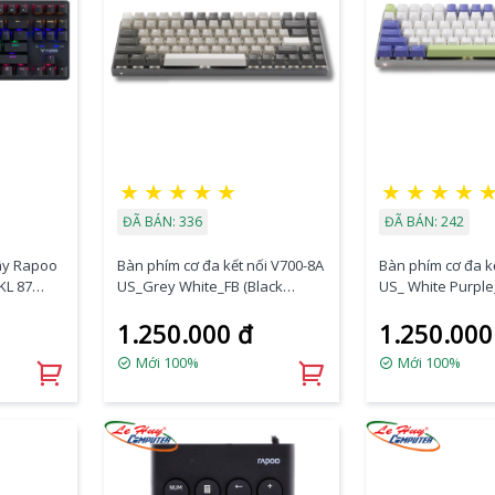
★
★
★
★
★
★
★
★
★
ĐÃ BÁN: 336
ĐÃ BÁN: 242
ây Rapoo
Bàn phím cơ đa kết nối V700-8A
Bàn phím cơ đa k
KL 87
US_Grey White_FB (Black
US_ White Purple
Switch)
Switch)
1.250.000 đ
1.250.000
Mới 100%
Mới 100%