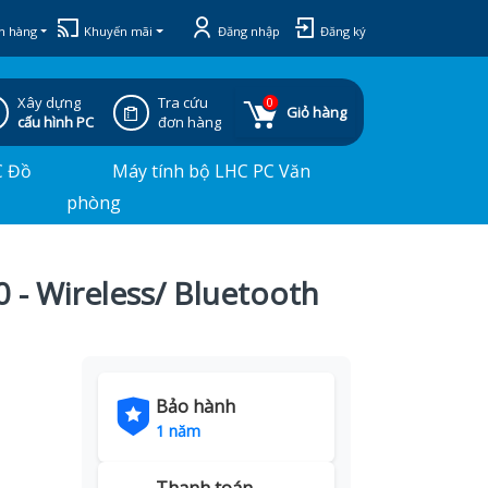
h hàng
Khuyến mãi
Đăng nhập
Đăng ký
Xây dựng
Tra cứu
0
Giỏ hàng
cấu hình PC
đơn hàng
C Đồ
Máy tính bộ LHC PC Văn
phòng
- Wireless/ Bluetooth
Bảo hành
1 năm