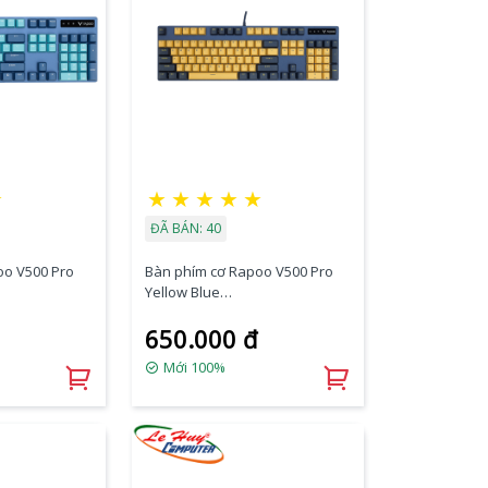
★
★
★
★
★
★
ĐÃ BÁN: 40
oo V500 Pro
Bàn phím cơ Rapoo V500 Pro
Yellow Blue
Brown Switch)
(Blue/Red/Black/Brown Switch)
650.000 đ
Mới 100%