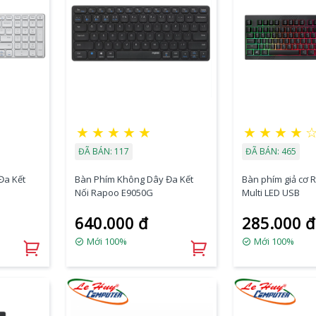
★
★
★
★
★
★
★
★
★
ĐÃ BÁN: 117
ĐÃ BÁN: 465
Đa Kết
Bàn Phím Không Dây Đa Kết
Bàn phím giả cơ 
Nối Rapoo E9050G
Multi LED USB
640.000 đ
285.000 đ
Mới 100%
Mới 100%