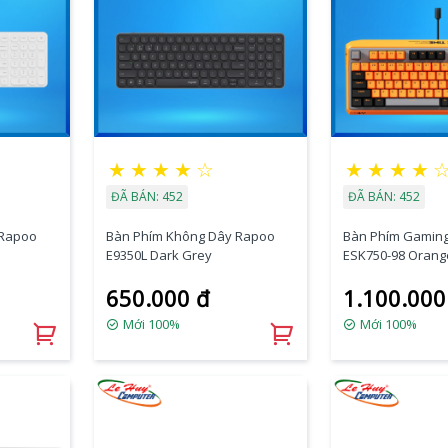
★
★
★
★
☆
★
★
★
★
ĐÃ BÁN: 452
ĐÃ BÁN: 452
 Rapoo
Bàn Phím Không Dây Rapoo
Bàn Phím Gamin
E9350L Dark Grey
ESK750-98 Orange
Blue Switch
650.000 đ
1.100.000
Mới 100%
Mới 100%