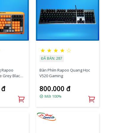
☆
★
★
★
★
☆
ĐÃ BÁN: 287
g Rapoo
Bàn Phím Rapoo Quang Học
 Grey Black,
V520 Gaming
 đ
800.000 đ
Mới 100%