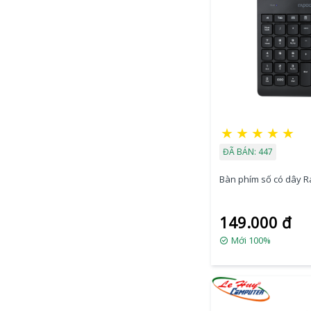
★
★
★
★
★
ĐÃ BÁN: 447
Bàn phím số có dây 
149.000 đ
Mới 100%