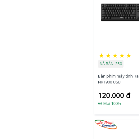
★
★
★
★
★
ĐÃ BÁN: 350
Bàn phím máy tính R
NK1900 USB
120.000 đ
Mới 100%