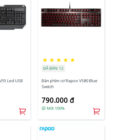
☆
★
★
★
★
★
ĐÃ BÁN: 12
V55 Led USB
Bàn phím cơ Rapoo V580 Blue
Switch
790.000 đ
Mới 100%