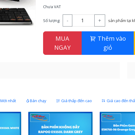
Chưa VAT
-
+
Số lượng:
sản phẩm tại 
MUA
Thêm vào
NGAY
giỏ
Mới nhất
Bán chạy
Giá thấp đến cao
Giá cao đến th