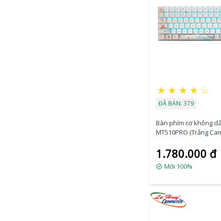
★
★
★
★
☆
ĐÃ BÁN: 379
Bàn phím cơ không d
MT510PRO (Trắng Ca
Xanh)
1.780.000 đ
Mới 100%