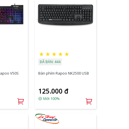
☆
★
★
★
★
★
ĐÃ BÁN: 444
Rapoo V50S
Bàn phím Rapoo NK2500 USB
125.000 đ
Mới 100%