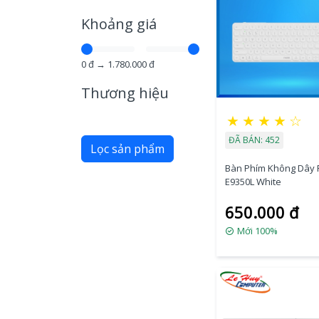
Khoảng giá
0
đ →
1.780.000
đ
Thương hiệu
★
★
★
★
☆
ĐÃ BÁN: 452
Lọc sản phẩm
Bàn Phím Không Dây
E9350L White
650.000 đ
Mới 100%