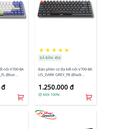
★
★
★
★
★
★
ĐÃ BÁN: 456
ết nối V700-8A
Bàn phím cơ đa kết nối V700-8A
_FL (Blue
US_DARK GREY_FB (Black
Switch)
 đ
1.250.000 đ
Mới 100%