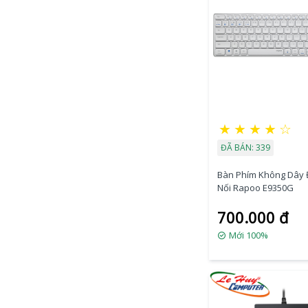
★
★
★
★
☆
ĐÃ BÁN: 339
Bàn Phím Không Dây 
Nối Rapoo E9350G
700.000 đ
Mới 100%