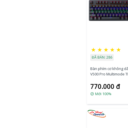
★
★
★
★
★
ĐÃ BÁN: 286
Bàn phím cơ không d
V500 Pro Multimode T
(Brown Switch)
770.000 đ
Mới 100%