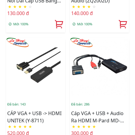
Nối Dài Cáp USB Bằng
Audio (ZQ2002D)
★
★
★
★
☆
★
★
★
★
☆
Dây LAN)
130.000 đ
140.000 đ
Mới 100%
Mới 100%
Đã bán: 143
Đã bán: 286
CÁP VGA + USB -> HDMI
Cáp VGA + USB + Audio
UNITEK (Y-8711)
Ra HDMI M-Pard MD-
★
★
★
★
★
★
★
★
★
★
008
520.000 đ
300.000 đ