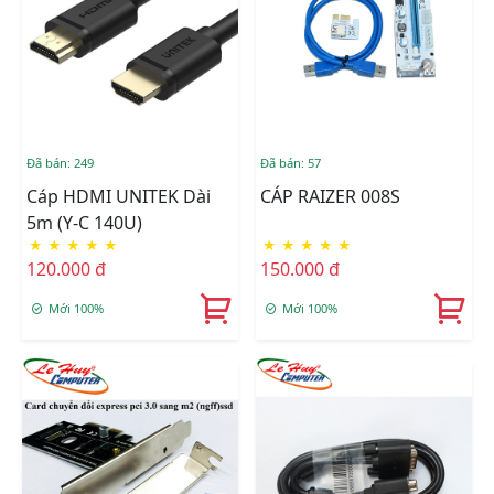
Đã bán: 249
Đã bán: 57
Cáp HDMI UNITEK Dài
CÁP RAIZER 008S
5m (Y-C 140U)
★
★
★
★
★
★
★
★
★
★
120.000 đ
150.000 đ
Mới 100%
Mới 100%