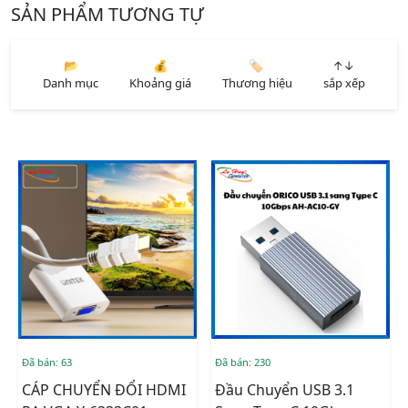
SẢN PHẨM TƯƠNG TỰ
📂
💰
🏷️
↑↓
Danh mục
Khoảng giá
Thương hiệu
sắp xếp
Đã bán: 63
Đã bán: 230
CÁP CHUYỂN ĐỔI HDMI
Đầu Chuyển USB 3.1