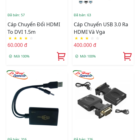
Đã bán: 57
Đã bán: 63
Cáp Chuyển Đổi HDMI
Cáp Chuyển USB 3.0 Ra
To DVI 1.5m
HDMI Và Vga
★
★
★
★
☆
★
★
★
☆
☆
60.000 đ
400.000 đ
Mới 100%
Mới 100%
Đã bán: 316
Đã bán: 226