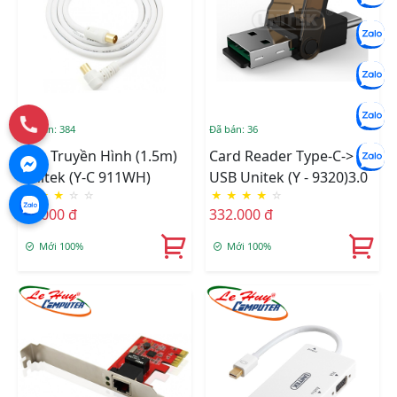
Đã bán: 384
Đã bán: 36
Cáp Truyền Hình (1.5m)
Card Reader Type-C->
Unitek (Y-C 911WH)
USB Unitek (Y - 9320)3.0
★
★
★
☆
☆
★
★
★
★
☆
50.000 đ
332.000 đ
Mới 100%
Mới 100%