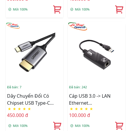
60Hz)
Mới 100%
Mới 100%
Đã bán: 7
Đã bán: 242
Dây Chuyển Đổi Có
Cáp USB 3.0 -> LAN
Chipset USB Type-C
Ethernet
★
★
★
★
★
★
★
★
★
★
Sang HDMI Dài 1.5M
10/100/1000Mbps
450.000 đ
100.000 đ
Ugreen (50570)
Mới 100%
Mới 100%