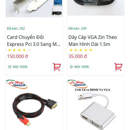
Đã bán: 252
Đã bán: 239
Card Chuyển Đổi
Dây Cáp VGA Zin Theo
Express Pci 3.0 Sang M2
Màn Hình Dài 1.5m
★
★
★
★
☆
★
★
★
★
★
(ngff) SSD
150.000 đ
35.000 đ
Mới 100%
Mới 100%