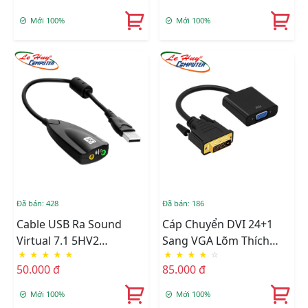
Mới 100%
Mới 100%
Đã bán: 428
Đã bán: 186
Cable USB Ra Sound
Cáp Chuyển DVI 24+1
Virtual 7.1 5HV2
Sang VGA Lõm Thích
★
★
★
★
★
★
★
★
★
☆
Surround Sound Cho
Hợp Với Mọi Thiết Bị
50.000 đ
85.000 đ
Máy Tính
Mới 100%
Mới 100%