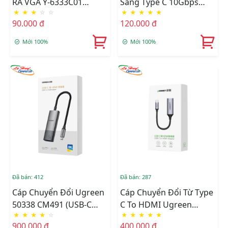
RA VGA Y-6333C01
Sang Type C 10Gbps
★
★
★
☆
☆
★
★
★
★
★
UNITEK
ORICO AH-AC10-GY
90.000 đ
120.000 đ
Mới 100%
Mới 100%
Đã bán: 412
Đã bán: 287
Cáp Chuyển Đổi Ugreen
Cáp Chuyển Đổi Từ Type
50338 CM491 (USB-C
C To HDMI Ugreen
★
★
★
★
☆
★
★
★
★
★
Sang HDMI, 7cm, 8K
(70444)
900.000 đ
400.000 đ