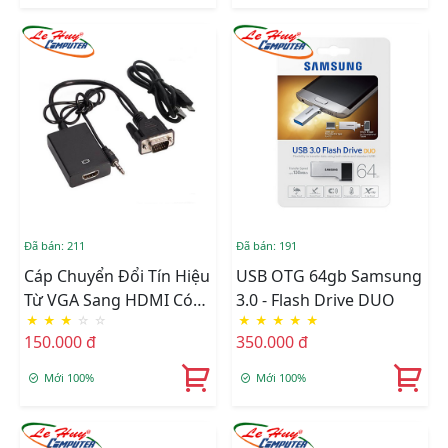
Đã bán: 211
Đã bán: 191
Cáp Chuyển Đổi Tín Hiệu
USB OTG 64gb Samsung
Từ VGA Sang HDMI Có
3.0 - Flash Drive DUO
★
★
★
☆
☆
★
★
★
★
★
Âm Thanh + Cáp Micro
150.000 đ
350.000 đ
USB Cấp Nguồn
Mới 100%
Mới 100%