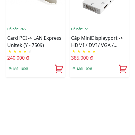
Đã bán: 265
Đã bán: 72
Card PCI -> LAN Express
Cáp MiniDisplayport ->
Unitek (Y - 7509)
HDMI / DVI / VGA /
★
★
★
★
☆
★
★
★
★
★
Audio Unitek (Y - 6354)
240.000 đ
385.000 đ
Mới 100%
Mới 100%