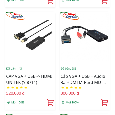
Mới 100%
Mới 100%
Đã bán: 143
Đã bán: 286
CÁP VGA + USB -> HDMI
Cáp VGA + USB + Audio
UNITEK (Y-8711)
Ra HDMI M-Pard MD-
★
★
★
★
★
★
★
★
★
★
008
520.000 đ
300.000 đ
Mới 100%
Mới 100%