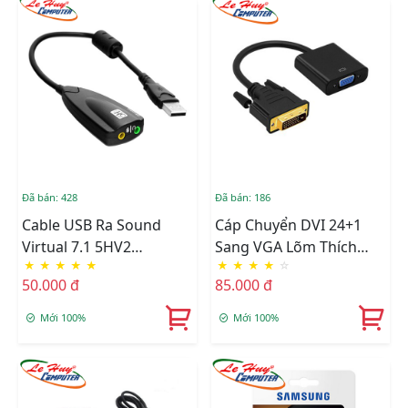
Đã bán: 428
Đã bán: 186
Cable USB Ra Sound
Cáp Chuyển DVI 24+1
Virtual 7.1 5HV2
Sang VGA Lõm Thích
★
★
★
★
★
★
★
★
★
☆
Surround Sound Cho
Hợp Với Mọi Thiết Bị
50.000 đ
85.000 đ
Máy Tính
Mới 100%
Mới 100%