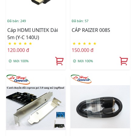
Đã bán: 249
Đã bán: 57
Cáp HDMI UNITEK Dài
CÁP RAIZER 008S
5m (Y-C 140U)
★
★
★
★
★
★
★
★
★
★
120.000 đ
150.000 đ
Mới 100%
Mới 100%