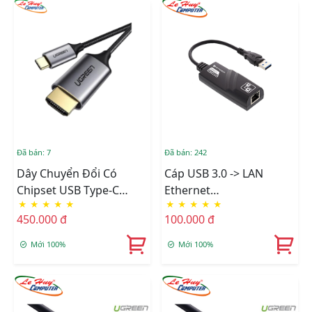
Đã bán: 7
Đã bán: 242
Dây Chuyển Đổi Có
Cáp USB 3.0 -> LAN
Chipset USB Type-C
Ethernet
★
★
★
★
★
★
★
★
★
★
Sang HDMI Dài 1.5M
10/100/1000Mbps
450.000 đ
100.000 đ
Ugreen (50570)
Mới 100%
Mới 100%