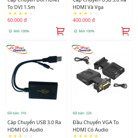
To DVI 1.5m
HDMI Và Vga
★
★
★
★
☆
★
★
★
☆
☆
60.000 đ
400.000 đ
Mới 100%
Mới 100%
Đã bán: 316
Đã bán: 226
Cáp Chuyển USB 3.0 Ra
Đầu Chuyển VGA To
HDMI Có Audio
HDMI Có Audio
★
★
★
☆
☆
★
★
★
★
★