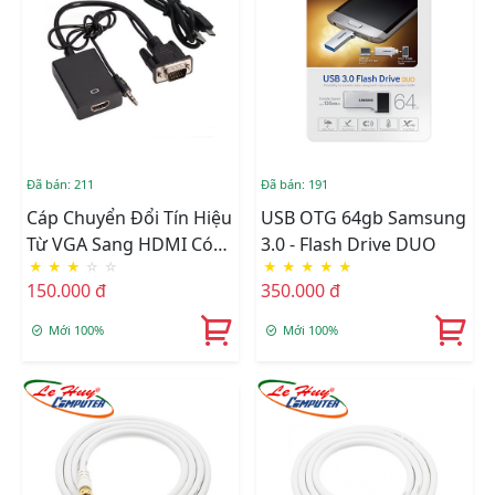
Đã bán: 211
Đã bán: 191
Cáp Chuyển Đổi Tín Hiệu
USB OTG 64gb Samsung
Từ VGA Sang HDMI Có
3.0 - Flash Drive DUO
★
★
★
☆
☆
★
★
★
★
★
Âm Thanh + Cáp Micro
150.000 đ
350.000 đ
USB Cấp Nguồn
Mới 100%
Mới 100%