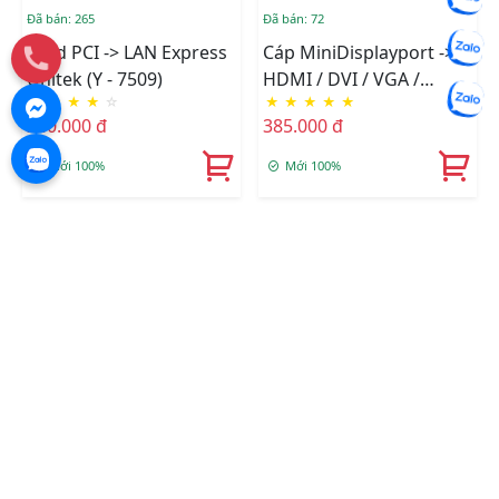
Đã bán: 265
Đã bán: 72
Card PCI -> LAN Express
Cáp MiniDisplayport ->
Unitek (Y - 7509)
HDMI / DVI / VGA /
★
★
★
★
☆
★
★
★
★
★
Audio Unitek (Y - 6354)
240.000 đ
385.000 đ
Mới 100%
Mới 100%