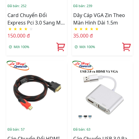
Đã bán: 252
Đã bán: 239
Card Chuyển Đổi
Dây Cáp VGA Zin Theo
Express Pci 3.0 Sang M2
Màn Hình Dài 1.5m
★
★
★
★
☆
★
★
★
★
★
(ngff) SSD
150.000 đ
35.000 đ
Mới 100%
Mới 100%
Đã bán: 57
Đã bán: 63
Cáp Chuyển Đổi HDMI
Cáp Chuyển USB 3.0 Ra