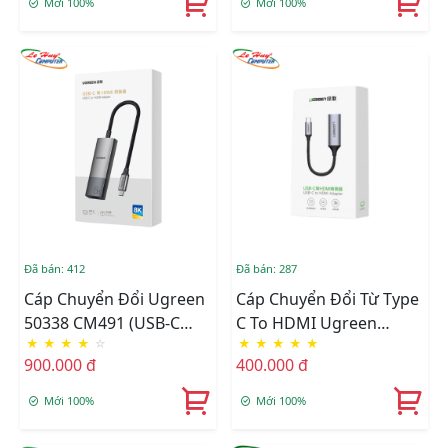
Mới 100%
Mới 100%
Đã bán: 412
Đã bán: 287
Cáp Chuyển Đổi Ugreen
Cáp Chuyển Đổi Từ Type
50338 CM491 (USB-C
C To HDMI Ugreen
★
★
★
★
☆
★
★
★
★
★
Sang HDMI, 7cm, 8K
(70444)
900.000 đ
400.000 đ
60Hz)
Mới 100%
Mới 100%