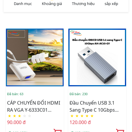
Danh mục
Khoảng giá
Thương hiệu
sắp xếp
Đã bán: 63
Đã bán: 230
CÁP CHUYỂN ĐỔI HDMI
Đầu Chuyển USB 3.1
RA VGA Y-6333C01
Sang Type C 10Gbps
★
★
★
☆
☆
★
★
★
★
★
UNITEK
ORICO AH-AC10-GY
90.000 đ
120.000 đ