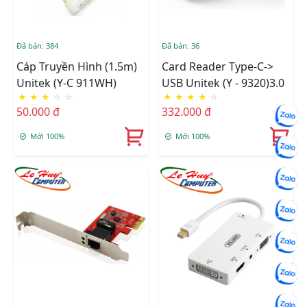
Đã bán: 384
Đã bán: 36
Cáp Truyền Hình (1.5m)
Card Reader Type-C->
Unitek (Y-C 911WH)
USB Unitek (Y - 9320)3.0
★
★
★
☆
☆
★
★
★
★
☆
50.000 đ
332.000 đ
Mới 100%
Mới 100%