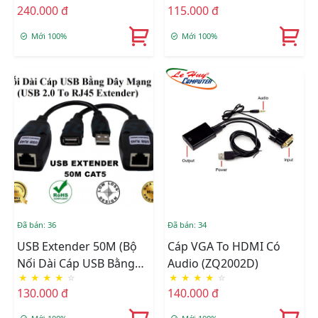
240.000 đ
115.000 đ
Mới 100%
Mới 100%
Đã bán: 36
Đã bán: 34
USB Extender 50M (Bộ
Cáp VGA To HDMI Có
Nối Dài Cáp USB Bằng
Audio (ZQ2002D)
★
★
★
★
☆
★
★
★
★
☆
Dây LAN)
130.000 đ
140.000 đ