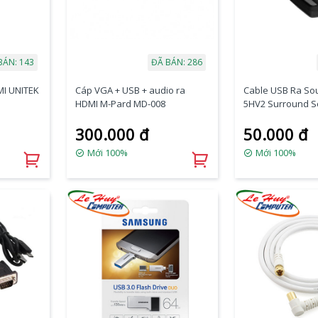
BÁN: 143
ĐÃ BÁN: 286
MI UNITEK
Cáp VGA + USB + audio ra
Cable USB Ra Sou
HDMI M-Pard MD-008
5HV2 Surround 
Máy Tính
300.000 đ
50.000 đ
Mới 100%
Mới 100%