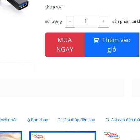
Chưa VAT
-
+
Số lượng:
sản phẩm tại 
MUA
Thêm vào
NGAY
giỏ
Mới nhất
Bán chạy
Giá thấp đến cao
Giá cao đến th