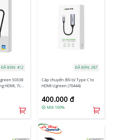
ĐÃ BÁN: 412
ĐÃ BÁN: 287
Ugreen 50338
Cáp chuyển đổi từ Type C to
ng HDMI, 7cm,
HDMI Ugreen (70444)
400.000 đ
Mới 100%