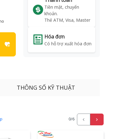
Thanh toán
Tiền mặt, chuyển
khoản.
Thẻ ATM, Visa, Master
kho
Hóa đơn
Có hỗ trợ xuất hóa đơn
THÔNG SỐ KỸ THUẬT
ấp
0
/6