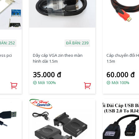
BÁN: 252
ĐÃ BÁN: 239
ess pci
Dây cáp VGA zin theo màn
Cáp chuyển đổi H
D
hình dài 1.5m
1.5m
35.000 đ
60.000 đ
Mới 100%
Mới 100%