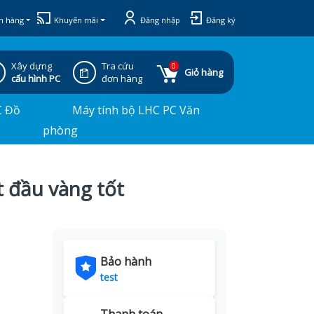
h hàng
Khuyến mãi
Đăng nhập
Đăng ký
Xây dựng
Tra cứu
0
Giỏ hàng
cấu hình PC
đơn hàng
C Đồ
Máy tính bộ LHC PC Văn
phòng
 đầu vàng tốt
Bảo hành
test