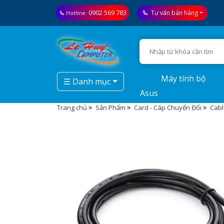
0902 569 783
Tư vấn bán hàng
Hotline:
Máy tính bộ
☰ Danh mục
Asus
Trang chủ
Sản Phẩm
Card - Cáp Chuyển Đổi
Cabl