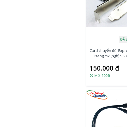
ĐÃ 
Card chuyển đổi Expr
3.0 sang m2 (ngff) SS
150.000 đ
Mới 100%