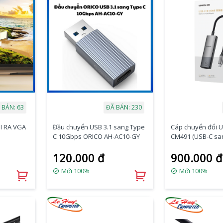
 BÁN: 63
ĐÃ BÁN: 230
I RA VGA
Đầu chuyển USB 3.1 sang Type
Cáp chuyển đổi 
C 10Gbps ORICO AH-AC10-GY
CM491 (USB-C sa
8K 60Hz)
120.000 đ
900.000 đ
Mới 100%
Mới 100%