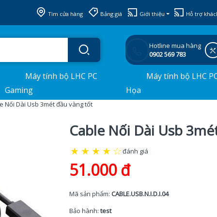
Tìm cửa hàng
Bảng giá
Giới thiệu
Hỗ trợ khác
Hotline mua hàng
0902 569 783
Máy tính bộ LHC PC
Máy tính bộ LHC P
Gaming
Họa
e Nối Dài Usb 3mét đầu vàng tốt
Cable Nối Dài Usb 3mét
★
★
★
★
☆
đánh giá
51.000 đ
Mã sản phẩm:
CABLE.USB.N.I.D.I.04
Bảo hành:
test