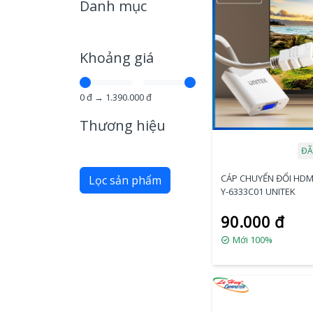
Danh mục
Khoảng giá
0
đ →
1.390.000
đ
Thương hiệu
ĐÃ
CÁP CHUYỂN ĐỔI HDM
Lọc sản phẩm
Y-6333C01 UNITEK
90.000 đ
Mới 100%