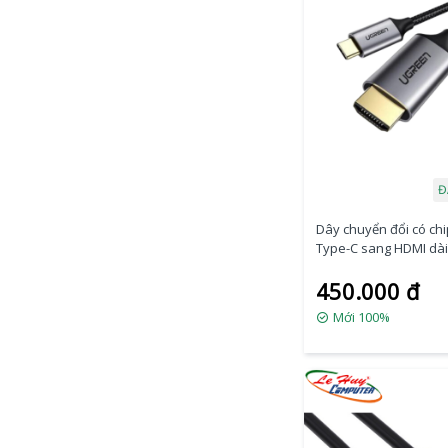
Đ
Dây chuyển đổi có ch
Type-C sang HDMI dài
Ugreen (50570)
450.000 đ
Mới 100%