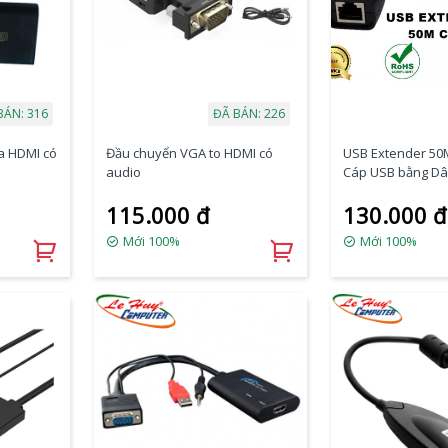
BÁN: 316
ĐÃ BÁN: 226
a HDMI có
Đầu chuyển VGA to HDMI có
USB Extender 50M
audio
Cáp USB bằng Dâ
115.000 đ
130.000 đ
Mới 100%
Mới 100%