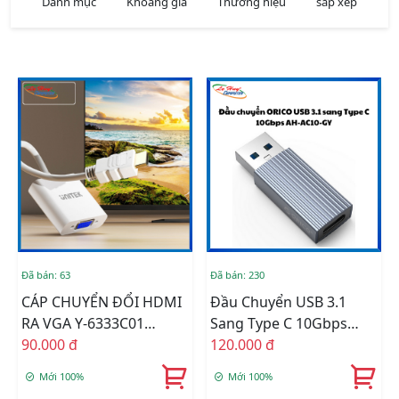
Danh mục
Khoảng giá
Thương hiệu
sắp xếp
Đã bán: 63
Đã bán: 230
CÁP CHUYỂN ĐỔI HDMI
Đầu Chuyển USB 3.1
RA VGA Y-6333C01
Sang Type C 10Gbps
UNITEK
90.000 đ
ORICO AH-AC10-GY
120.000 đ
Mới 100%
Mới 100%