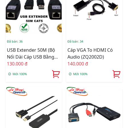
Đã bán: 36
Đã bán: 34
USB Extender 50M (Bộ
Cáp VGA To HDMI Có
Nối Dài Cáp USB Bằng
Audio (ZQ2002D)
Dây LAN)
130.000 đ
140.000 đ
Mới 100%
Mới 100%