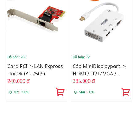
Đã bán: 265
Đã bán: 72
Card PCI -> LAN Express
Cáp MiniDisplayport ->
Unitek (Y - 7509)
HDMI / DVI / VGA /
240.000 đ
Audio Unitek (Y - 6354)
385.000 đ
Mới 100%
Mới 100%