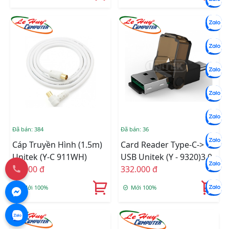
Đã bán: 384
Đã bán: 36
Cáp Truyền Hình (1.5m)
Card Reader Type-C->
Unitek (Y-C 911WH)
USB Unitek (Y - 9320)3.0
50.000 đ
332.000 đ
Mới 100%
Mới 100%