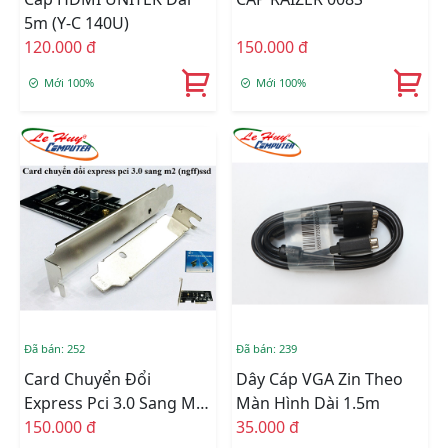
5m (Y-C 140U)
120.000 đ
150.000 đ
Mới 100%
Mới 100%
Đã bán: 252
Đã bán: 239
Card Chuyển Đổi
Dây Cáp VGA Zin Theo
Express Pci 3.0 Sang M2
Màn Hình Dài 1.5m
(ngff) SSD
150.000 đ
35.000 đ