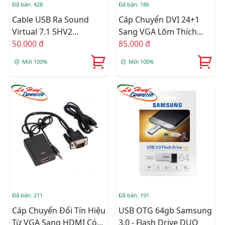
Đã bán: 428
Đã bán: 186
Cable USB Ra Sound
Cáp Chuyển DVI 24+1
Virtual 7.1 5HV2
Sang VGA Lõm Thích
Surround Sound Cho
50.000 đ
Hợp Với Mọi Thiết Bị
85.000 đ
Máy Tính
Mới 100%
Mới 100%
Đã bán: 211
Đã bán: 191
Cáp Chuyển Đổi Tín Hiệu
USB OTG 64gb Samsung
Từ VGA Sang HDMI Có
3.0 - Flash Drive DUO