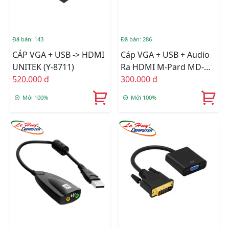
Đã bán: 143
Đã bán: 286
CÁP VGA + USB -> HDMI
Cáp VGA + USB + Audio
UNITEK (Y-8711)
Ra HDMI M-Pard MD-
520.000 đ
008
300.000 đ
Mới 100%
Mới 100%