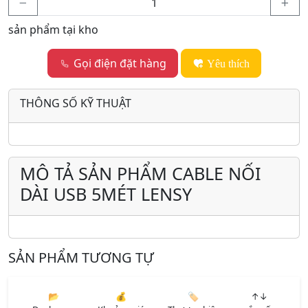
sản phẩm tại kho
Gọi điện đặt hàng
Yêu thích
THÔNG SỐ KỸ THUẬT
MÔ TẢ SẢN PHẨM CABLE NỐI
DÀI USB 5MÉT LENSY
SẢN PHẨM TƯƠNG TỰ
📂
💰
🏷️
↑↓