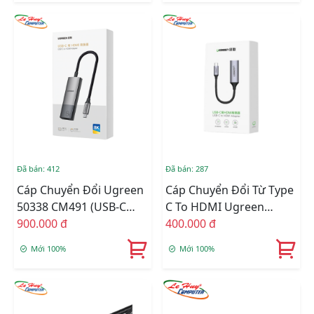
Đã bán: 412
Đã bán: 287
Cáp Chuyển Đổi Ugreen
Cáp Chuyển Đổi Từ Type
50338 CM491 (USB-C
C To HDMI Ugreen
Sang HDMI, 7cm, 8K
900.000 đ
(70444)
400.000 đ
60Hz)
Mới 100%
Mới 100%