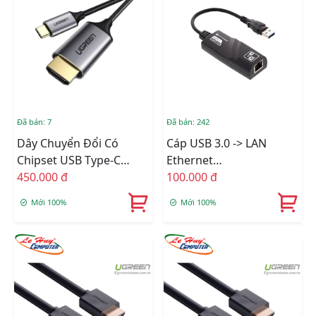
Đã bán: 7
Đã bán: 242
Dây Chuyển Đổi Có
Cáp USB 3.0 -> LAN
Chipset USB Type-C
Ethernet
Sang HDMI Dài 1.5M
450.000 đ
10/100/1000Mbps
100.000 đ
Ugreen (50570)
Mới 100%
Mới 100%