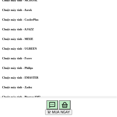
Chuột máy tính - MCHOSE
Chuột máy tính - Asrok
Chuột máy tính - CoolerPlus
Chuột máy tính - AJAZZ
Chuột máy tính - MIXIE
Chuột máy tính - UGREEN
Chuột máy tính - Forev
Chuột máy tính - Philips
Chuột máy tính - EMASTER
Chuột máy tính - Zadez
Chuột máy tinh - Biostar AM2
Chuột máy tính - Deiog
Xây dựng
Tư vấn
Tài khoản
Trang chủ
MUA NGAY
cấu hình
bán hàng
Chuột máy tính - GAMIDAS ZEUS