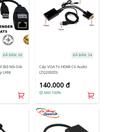
ĐÃ BÁN: 36
ĐÃ BÁN: 34
 (Bộ Nối Dài
Cáp VGA To HDMI Có Audio
y LAN)
(ZQ2002D)
140.000 đ
Mới 100%