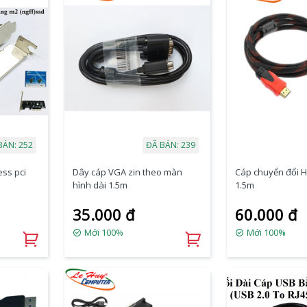
BÁN: 252
ĐÃ BÁN: 239
ess pci
Dây cáp VGA zin theo màn
Cáp chuyển đổi H
D
hình dài 1.5m
1.5m
35.000 đ
60.000 đ
Mới 100%
Mới 100%