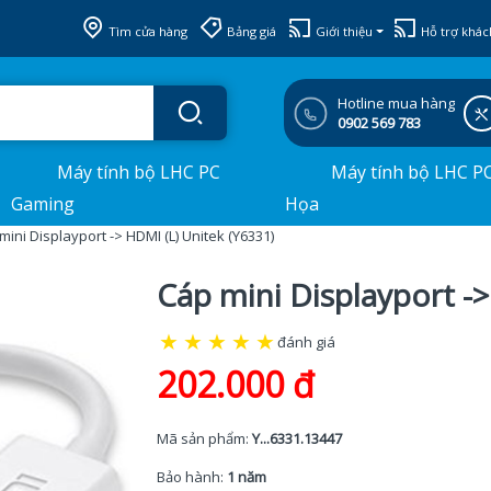
Tìm cửa hàng
Bảng giá
Giới thiệu
Hỗ trợ khác
Hotline mua hàng
0902 569 783
Máy tính bộ LHC PC
Máy tính bộ LHC P
Gaming
Họa
mini Displayport -> HDMI (L) Unitek (Y6331)
Cáp mini Displayport ->
★
★
★
★
★
đánh giá
202.000 đ
Mã sản phẩm:
Y...6331.13447
Bảo hành:
1 năm