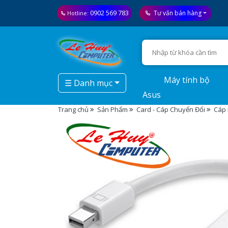
0902 569 783
Tư vấn bán hàng
Hotline:
Máy tính bộ
☰ Danh mục
Asus
Trang chủ
Sản Phẩm
Card - Cáp Chuyển Đổi
Cáp 