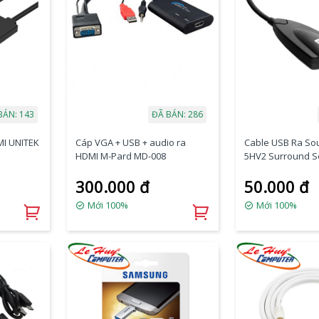
BÁN: 143
ĐÃ BÁN: 286
MI UNITEK
Cáp VGA + USB + audio ra
Cable USB Ra Sou
HDMI M-Pard MD-008
5HV2 Surround 
Máy Tính
300.000 đ
50.000 đ
Mới 100%
Mới 100%