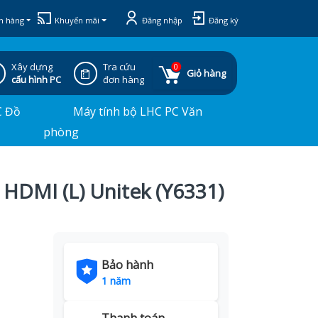
h hàng
Khuyến mãi
Đăng nhập
Đăng ký
Xây dựng
Tra cứu
0
Giỏ hàng
cấu hình PC
đơn hàng
C Đồ
Máy tính bộ LHC PC Văn
phòng
 HDMI (L) Unitek (Y6331)
Bảo hành
1 năm