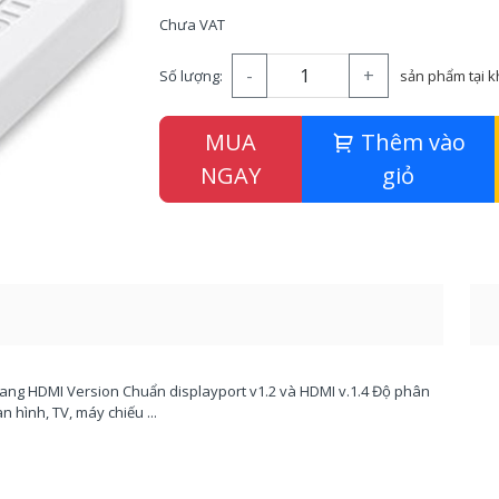
Chưa VAT
-
+
Số lượng:
sản phẩm tại 
MUA
Thêm vào
NGAY
giỏ
sang HDMI Version Chuẩn displayport v1.2 và HDMI v.1.4 Độ phân
n hình, TV, máy chiếu ...