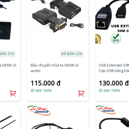
BÁN: 316
ĐÃ BÁN: 226
a HDMI có
Đầu chuyển VGA to HDMI có
USB Extender 50M
audio
Cáp USB bằng Dâ
115.000 đ
130.000 đ
Mới 100%
Mới 100%