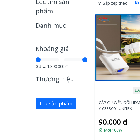
Lọc tìm sản
Sắp xếp theo
phẩm
Danh mục
Khoảng giá
0
đ →
1.390.000
đ
Thương hiệu
ĐÃ
CÁP CHUYỂN ĐỔI HDM
Lọc sản phẩm
Y-6333C01 UNITEK
90.000 đ
Mới 100%