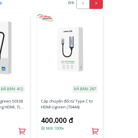
ấp
0
/6
ĐÃ BÁN: 412
ĐÃ BÁN: 287
Ugreen 50338
Cáp chuyển đổi từ Type C to
ng HDMI, 7cm,
HDMI Ugreen (70444)
400.000 đ
Mới 100%