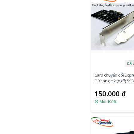
ĐÃ 
Card chuyển đổi Expr
3.0 sang m2 (ngff) SS
150.000 đ
Mới 100%