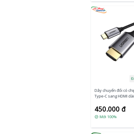
Đ
Dây chuyển đổi có ch
Type-C sang HDMI dài
Ugreen (50570)
450.000 đ
Mới 100%