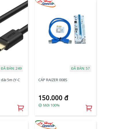
ĐÃ BÁN: 249
ĐÃ BÁN: 57
dài 5m (Y-C
CÁP RAIZER 008S
150.000 đ
Mới 100%