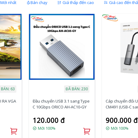
Mới nhất
Bán chạy
Giá thấp đến cao
Giá cao đến th
 BÁN: 63
ĐÃ BÁN: 230
I RA VGA
Đầu chuyển USB 3.1 sang Type
Cáp chuyển đổi 
C 10Gbps ORICO AH-AC10-GY
CM491 (USB-C sa
8K 60Hz)
120.000 đ
900.000 đ
Mới 100%
Mới 100%