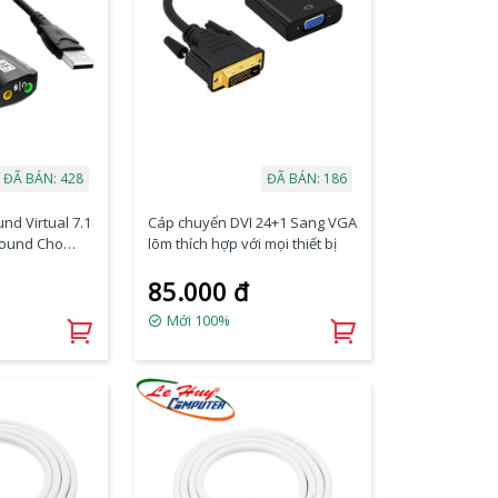
ĐÃ BÁN: 428
ĐÃ BÁN: 186
nd Virtual 7.1
Cáp chuyển DVI 24+1 Sang VGA
Sound Cho
lõm thích hợp với mọi thiết bị
85.000 đ
Mới 100%