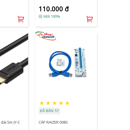
110.000 đ
Mới 100%
★
★
★
★
★
★
ĐÃ BÁN: 57
dài 5m (Y-C
CÁP RAIZER 008S