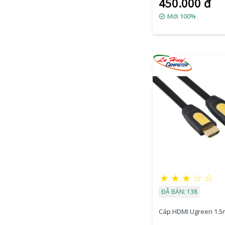
450.000 đ
Mới 100%
★
★
★
☆
☆
ĐÃ BÁN: 138
Cáp HDMI Ugreen 1.5m