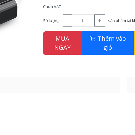
Chưa VAT
-
+
Số lượng:
sản phẩm tại 
MUA
Thêm vào
NGAY
giỏ