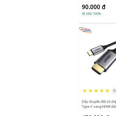
90.000 đ
Mới 100%
★
★
★
★
★
Đ
Dây chuyển đổi có ch
Type-C sang HDMI dài
Ugreen (50570)