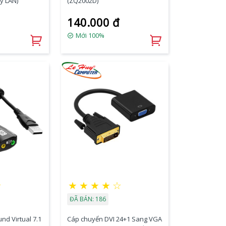
y LAN)
(ZQ2002D)
140.000 đ
Mới 100%
★
★
★
★
★
☆
ĐÃ BÁN: 186
nd Virtual 7.1
Cáp chuyển DVI 24+1 Sang VGA