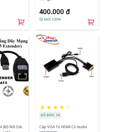
400.000 đ
Mới 100%
☆
★
★
★
★
☆
ĐÃ BÁN: 34
 (Bộ Nối Dài
Cáp VGA To HDMI Có Audio