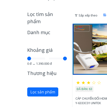
Lọc tìm sản
Sắp xếp theo
phẩm
Danh mục
Khoảng giá
0
đ →
1.390.000
đ
Thương hiệu
★
★
★
☆
☆
ĐÃ BÁN: 63
Lọc sản phẩm
CÁP CHUYỂN ĐỔI HDM
Y-6333C01 UNITEK