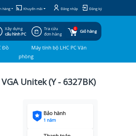
h hàng
Khuyến mãi
Đăng nhập
Đăng ký
Xây dựng
Tra cứu
0
Giỏ hàng
cấu hình PC
đơn hàng
C Đồ
Máy tính bộ LHC PC Văn
phòng
 VGA Unitek (Y - 6327BK)
Bảo hành
1 năm