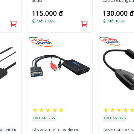
audio
Cáp USB bằng Dâ
115.000 đ
130.000 đ
Mới 100%
Mới 100%
★
★
★
★
★
★
★
★
★
ĐÃ BÁN: 286
ĐÃ BÁN: 428
MI UNITEK
Cáp VGA + USB + audio ra
Cable USB Ra Sou