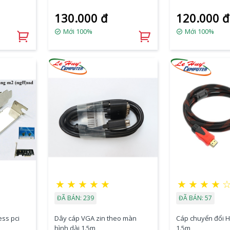
130.000 đ
120.000 đ
Mới 100%
Mới 100%
★
★
★
★
★
★
★
★
★
ĐÃ BÁN: 239
ĐÃ BÁN: 57
ess pci
Dây cáp VGA zin theo màn
Cáp chuyển đổi H
D
hình dài 1.5m
1.5m