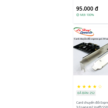
95.000 đ
Mới 100%
★
★
★
★
☆
ĐÃ BÁN: 252
Card chuyển đổi Expr
3.0 sang m2 (ngff) SS