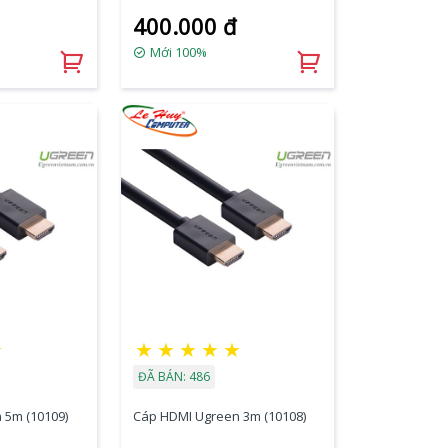
400.000 đ
Mới 100%
★
★
★
★
★
★
ĐÃ BÁN: 486
 5m (10109)
Cáp HDMI Ugreen 3m (10108)