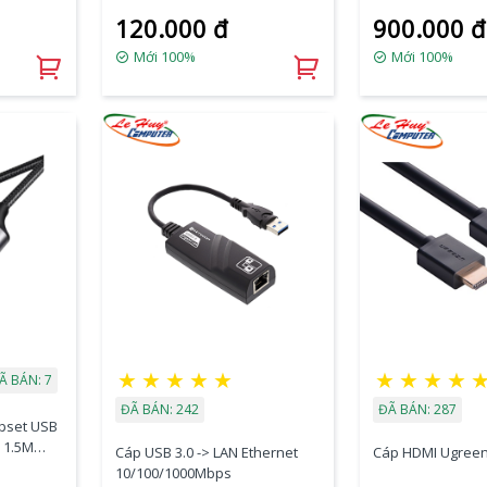
8K 60Hz)
120.000 đ
900.000 đ
Mới 100%
Mới 100%
★
★
★
★
★
★
★
★
★
Ã BÁN: 7
ĐÃ BÁN: 242
ĐÃ BÁN: 287
ipset USB
 1.5M
Cáp USB 3.0 -> LAN Ethernet
Cáp HDMI Ugreen
10/100/1000Mbps