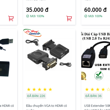
35.000 đ
60.000 đ
Mới 100%
Mới 100%
★
★
★
★
★
★
★
★
★
ĐÃ BÁN: 226
ĐÃ BÁN: 36
a HDMI có
Đầu chuyển VGA to HDMI có
USB Extender 50M