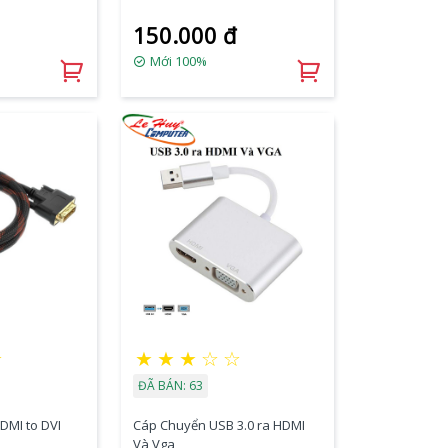
150.000 đ
Mới 100%
☆
★
★
★
☆
☆
ĐÃ BÁN: 63
DMI to DVI
Cáp Chuyển USB 3.0 ra HDMI
Và Vga