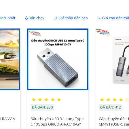
Mới nhất
Bán chạy
Giá thấp đến cao
Giá cao đến th
★
★
★
★
★
★
★
★
★
ĐÃ BÁN: 230
ĐÃ BÁN: 412
I RA VGA
Đầu chuyển USB 3.1 sang Type
Cáp chuyển đổi 
C 10Gbps ORICO AH-AC10-GY
CM491 (USB-C sa