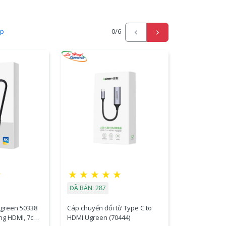
ấp
0
/6
☆
★
★
★
★
★
ĐÃ BÁN: 287
Ugreen 50338
Cáp chuyển đổi từ Type C to
ng HDMI, 7cm,
HDMI Ugreen (70444)