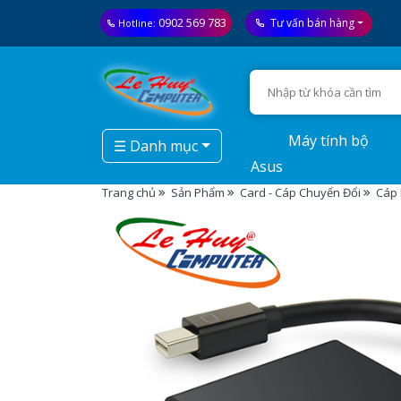
0902 569 783
Tư vấn bán hàng
Hotline:
Máy tính bộ
☰ Danh mục
Asus
Trang chủ
Sản Phẩm
Card - Cáp Chuyển Đổi
Cáp 