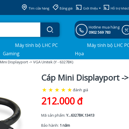
Tìm cửa hàng
Bảng giá
Giới thiệu
Hỗ trợ khác
Hotline mua hàng
0902 569 783
Máy tính bộ LHC PC
Máy tính bộ LHC P
Gaming
Họa
Mini Displayport -> VGA Unitek (Y - 6327BK)
Cáp Mini Displayport ->
★
★
★
★
★
đánh giá
212.000 đ
Mã sản phẩm:
Y...6327BK.13413
Bảo hành:
1 năm