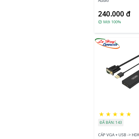
Audio
240.000 đ
Mới 100%
★
★
★
★
★
ĐÃ BÁN: 143
CÁP VGA + USB -> HD