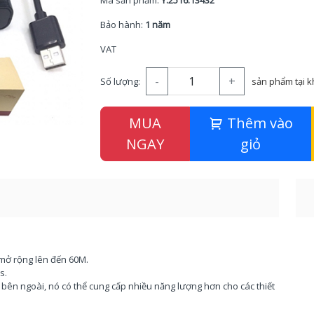
Mã sản phẩm:
Y.2516.13432
Bảo hành:
1 năm
VAT
-
+
Số lượng:
sản phẩm tại 
MUA
Thêm vào
NGAY
giỏ
 mở rộng lên đến 60M.
s.
 bên ngoài, nó có thể cung cấp nhiều năng lượng hơn cho các thiết