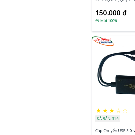
150.000 đ
Mới 100%
★
★
★
☆
☆
ĐÃ BÁN: 316
Cáp Chuyển USB 3.0 r