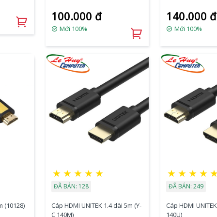
100.000 đ
140.000 đ
Mới 100%
Mới 100%
★
★
★
★
★
★
★
★
★
ĐÃ BÁN: 128
ĐÃ BÁN: 249
 (10128)
Cáp HDMI UNITEK 1.4 dài 5m (Y-
Cáp HDMI UNITEK 
C 140M)
140U)