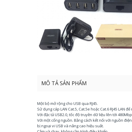
MÔ TẢ SẢN PHẨM
Một bộ mở rộng cho USB qua RJ45.
Sử dụng cáp LAN Cat.5, Cat.5e hoặc Cat.6 RJ45 LAN để
Với đặc tả USB2.0, tốc độ truyền dữ liệu lên tới 480Mbp
Với một cổng nguồn. Bằng cách kết nối với nguồn điện
bị ngoại vi USB và nâng cao hiệu suất.
Cắm và chạy, không cần trình điều khiển.