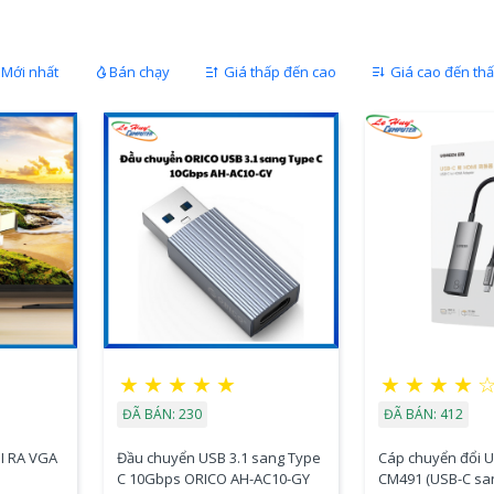
Mới nhất
Bán chạy
Giá thấp đến cao
Giá cao đến th
★
★
★
★
★
★
★
★
★
ĐÃ BÁN: 230
ĐÃ BÁN: 412
I RA VGA
Đầu chuyển USB 3.1 sang Type
Cáp chuyển đổi 
C 10Gbps ORICO AH-AC10-GY
CM491 (USB-C sa