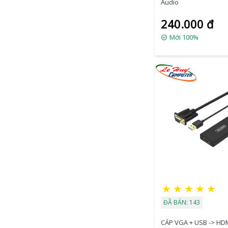
Audio
240.000 đ
Mới 100%
★
★
★
★
★
ĐÃ BÁN: 143
CÁP VGA + USB -> HD