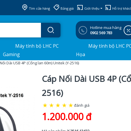
Tìm cửa hàng
Bảng giá
Giới thiệu
Hỗ trợ khác
Hotline mua hàng
0902 569 783
Máy tính bộ LHC PC
Máy tính bộ LHC P
Gaming
Họa
Nối Dài USB 4P (Cổng lan 60m) Unitek (Y-2516)
Cáp Nối Dài USB 4P (Cổ
2516)
★
★
★
★
★
đánh giá
1.200.000 đ