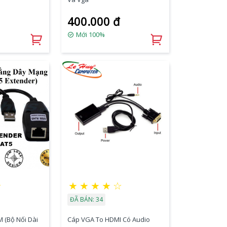
400.000 đ
Mới 100%
☆
★
★
★
★
☆
ĐÃ BÁN: 34
 (Bộ Nối Dài
Cáp VGA To HDMI Có Audio