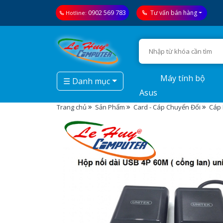
0902 569 783
Tư vấn bán hàng
Hotline:
Máy tính bộ
☰ Danh mục
Asus
Trang chủ
Sản Phẩm
Card - Cáp Chuyển Đổi
Cáp 