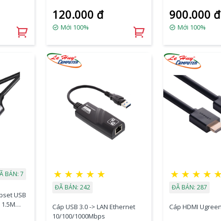
8K 60Hz)
120.000 đ
900.000 đ
Mới 100%
Mới 100%
★
★
★
★
★
★
★
★
★
Ã BÁN: 7
ĐÃ BÁN: 242
ĐÃ BÁN: 287
ipset USB
 1.5M
Cáp USB 3.0 -> LAN Ethernet
Cáp HDMI Ugreen
10/100/1000Mbps