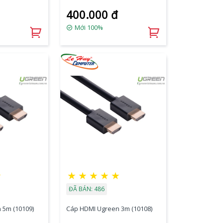
400.000 đ
Mới 100%
★
★
★
★
★
★
ĐÃ BÁN: 486
 5m (10109)
Cáp HDMI Ugreen 3m (10108)