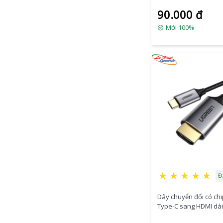
90.000 đ
Mới 100%
★
★
★
★
★
Đ
Dây chuyển đổi có ch
Type-C sang HDMI dài
Ugreen (50570)