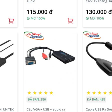
audio
Cáp USB bằng Dâ
115.000 đ
130.000 đ
Mới 100%
Mới 100%
★
★
★
★
★
★
★
★
★
ĐÃ BÁN: 286
ĐÃ BÁN: 428
MI UNITEK
Cáp VGA + USB + audio ra
Cable USB Ra Sou