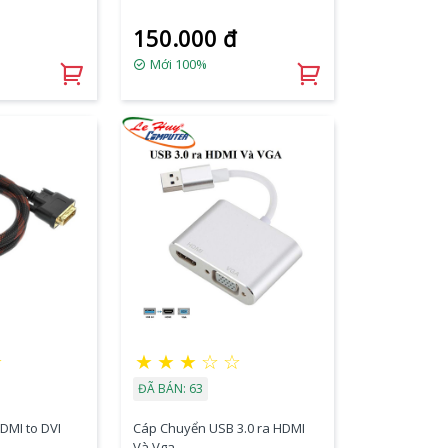
150.000 đ
Mới 100%
☆
★
★
★
☆
☆
ĐÃ BÁN: 63
DMI to DVI
Cáp Chuyển USB 3.0 ra HDMI
Và Vga