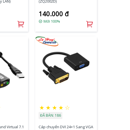
y LAN)
(ZQ2002D)
140.000 đ
Mới 100%
★
★
★
★
★
☆
ĐÃ BÁN: 186
nd Virtual 7.1
Cáp chuyển DVI 24+1 Sang VGA