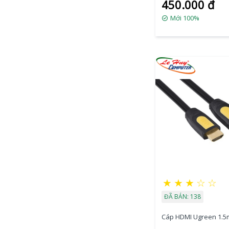
450.000 đ
Mới 100%
★
★
★
☆
☆
ĐÃ BÁN: 138
Cáp HDMI Ugreen 1.5m