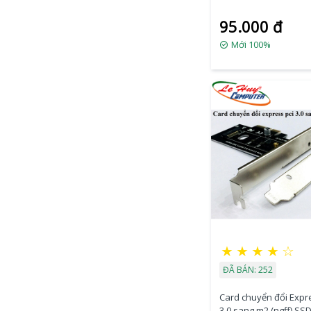
95.000 đ
Mới 100%
★
★
★
★
☆
ĐÃ BÁN: 252
Card chuyển đổi Expr
3.0 sang m2 (ngff) SS