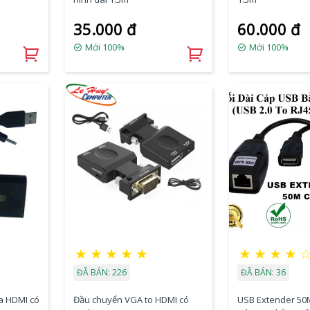
35.000 đ
60.000 đ
Mới 100%
Mới 100%
★
★
★
★
★
★
★
★
★
ĐÃ BÁN: 226
ĐÃ BÁN: 36
a HDMI có
Đầu chuyển VGA to HDMI có
USB Extender 50M