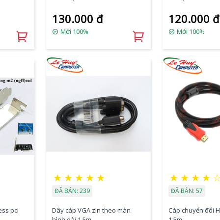
130.000 đ
120.000 đ
Mới 100%
Mới 100%
★
★
★
★
★
★
★
★
★
ĐÃ BÁN: 239
ĐÃ BÁN: 57
ess pci
Dây cáp VGA zin theo màn
Cáp chuyển đổi H
D
hình dài 1.5m
1.5m