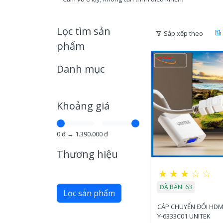
Lọc tìm sản
Sắp xếp theo
phẩm
Danh mục
Khoảng giá
0
đ →
1.390.000
đ
Thương hiệu
★
★
★
☆
☆
ĐÃ BÁN: 63
Lọc sản phẩm
CÁP CHUYỂN ĐỔI HDM
Y-6333C01 UNITEK