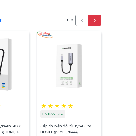
ấp
0
/6
☆
★
★
★
★
★
ĐÃ BÁN: 287
Ugreen 50338
Cáp chuyển đổi từ Type C to
ng HDMI, 7cm,
HDMI Ugreen (70444)