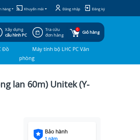
h hàng
Khuyến mãi
Đăng nhập
Đăng ký
Xây dựng
Tra cứu
0
Giỏ hàng
cấu hình PC
đơn hàng
C Đồ
Máy tính bộ LHC PC Văn
phòng
ng lan 60m) Unitek (Y-
Bảo hành
1 năm