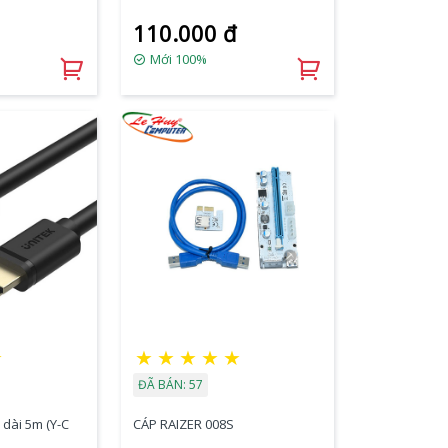
110.000 đ
Mới 100%
★
★
★
★
★
★
ĐÃ BÁN: 57
dài 5m (Y-C
CÁP RAIZER 008S