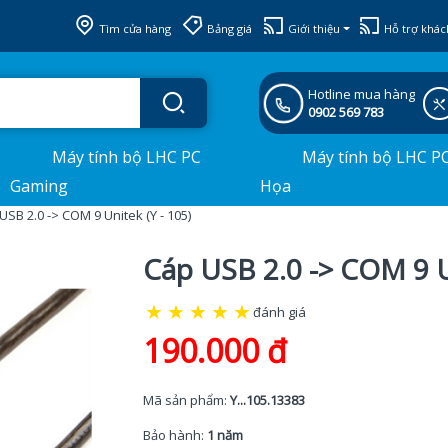
Tìm cửa hàng
Bảng giá
Giới thiệu
Hỗ trợ khác
Hotline mua hàng
0902 569 783
Máy tính bộ LHC PC
Máy tính bộ LHC P
Gaming
Họa
USB 2.0 -> COM 9 Unitek (Y - 105)
Cáp USB 2.0 -> COM 9 Un
★
★
★
★
★
đánh giá
190.000 đ
Mã sản phẩm:
Y...105.13383
Bảo hành:
1 năm