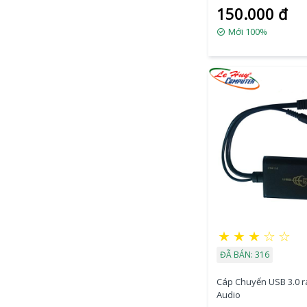
150.000 đ
Mới 100%
★
★
★
☆
☆
ĐÃ BÁN: 316
Cáp Chuyển USB 3.0 r
Audio