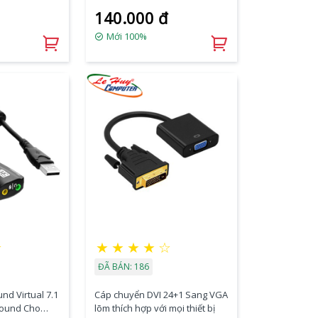
140.000 đ
Mới 100%
★
★
★
★
★
☆
ĐÃ BÁN: 186
nd Virtual 7.1
Cáp chuyển DVI 24+1 Sang VGA
Sound Cho
lõm thích hợp với mọi thiết bị