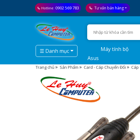
0902 569 783
Tư vấn bán hàng
Hotline:
Máy tính bộ
☰ Danh mục
Asus
Trang chủ
Sản Phẩm
Card - Cáp Chuyển Đổi
Cáp 