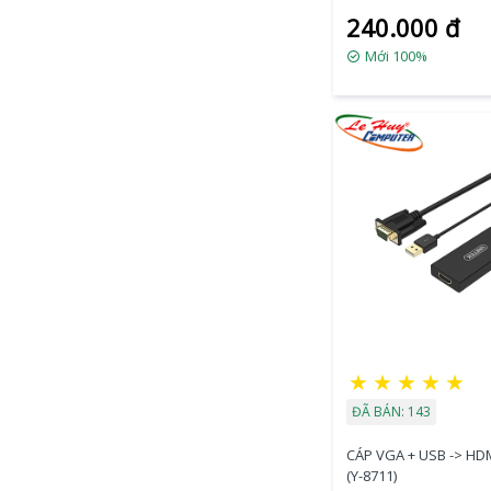
240.000 đ
Mới 100%
★
★
★
★
★
ĐÃ BÁN: 143
CÁP VGA + USB -> HD
(Y-8711)