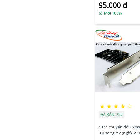
95.000 đ
Mới 100%
★
★
★
★
☆
ĐÃ BÁN: 252
Card chuyển đổi Expr
3.0 sang m2 (ngff) SS