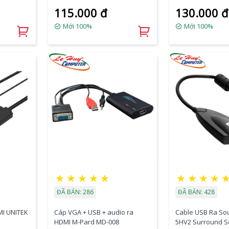
115.000 đ
130.000 đ
Mới 100%
Mới 100%
★
★
★
★
★
★
★
★
★
ĐÃ BÁN: 286
ĐÃ BÁN: 428
MI UNITEK
Cáp VGA + USB + audio ra
Cable USB Ra Sou
HDMI M-Pard MD-008
5HV2 Surround 