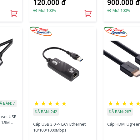
120.000 đ
900.000 đ
Mới 100%
Mới 100%
★
★
★
★
★
★
★
★
★
Ã BÁN: 7
ĐÃ BÁN: 242
ĐÃ BÁN: 287
ipset USB
 1.5M
Cáp USB 3.0 -> LAN Ethernet
Cáp HDMI Ugreen
10/100/1000Mbps