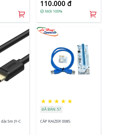
110.000 đ
Mới 100%
★
★
★
★
★
★
ĐÃ BÁN: 57
dài 5m (Y-C
CÁP RAIZER 008S