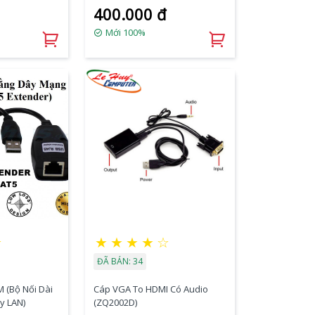
400.000 đ
Mới 100%
☆
★
★
★
★
☆
ĐÃ BÁN: 34
 (Bộ Nối Dài
Cáp VGA To HDMI Có Audio
y LAN)
(ZQ2002D)