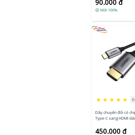
90.000 đ
Mới 100%
★
★
★
★
★
Đ
Dây chuyển đổi có ch
Type-C sang HDMI dài
Ugreen (50570)
450.000 đ