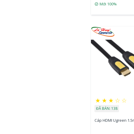
Mới 100%
★
★
★
☆
☆
ĐÃ BÁN: 138
Cáp HDMI Ugreen 1.5m