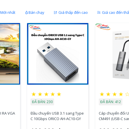
Mới nhất
Bán chạy
Giá thấp đến cao
Giá cao đến th
★
★
★
★
★
★
★
★
★
ĐÃ BÁN: 230
ĐÃ BÁN: 412
I RA VGA
Đầu chuyển USB 3.1 sang Type
Cáp chuyển đổi 
C 10Gbps ORICO AH-AC10-GY
CM491 (USB-C sa
8K 60Hz)