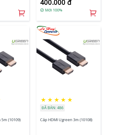
400.000 đ
Mới 100%
★
★
★
★
★
★
ĐÃ BÁN: 486
 5m (10109)
Cáp HDMI Ugreen 3m (10108)