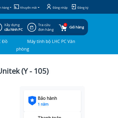
h hàng
Khuyến mãi
Đăng nhập
Đăng ký
Xây dựng
Tra cứu
0
Giỏ hàng
cấu hình PC
đơn hàng
C Đồ
Máy tính bộ LHC PC Văn
phòng
itek (Y - 105)
Bảo hành
1 năm