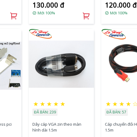
130.000 đ
120.000 đ
Mới 100%
Mới 100%
★
★
★
★
★
★
★
★
★
ĐÃ BÁN: 239
ĐÃ BÁN: 57
ess pci
Dây cáp VGA zin theo màn
Cáp chuyển đổi H
D
hình dài 1.5m
1.5m