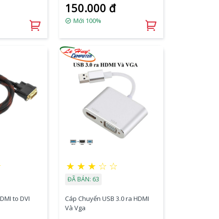
150.000 đ
Mới 100%
☆
★
★
★
☆
☆
ĐÃ BÁN: 63
DMI to DVI
Cáp Chuyển USB 3.0 ra HDMI
Và Vga