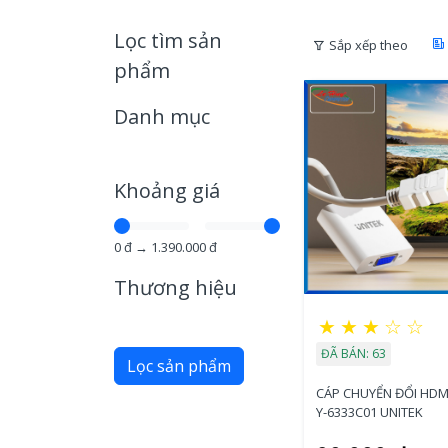
Lọc tìm sản
Sắp xếp theo
phẩm
Danh mục
Khoảng giá
0
đ →
1.390.000
đ
Thương hiệu
★
★
★
☆
☆
ĐÃ BÁN: 63
Lọc sản phẩm
CÁP CHUYỂN ĐỔI HDM
Y-6333C01 UNITEK