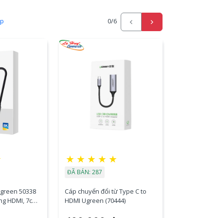
ấp
0
/6
☆
★
★
★
★
★
ĐÃ BÁN: 287
Ugreen 50338
Cáp chuyển đổi từ Type C to
ng HDMI, 7cm,
HDMI Ugreen (70444)