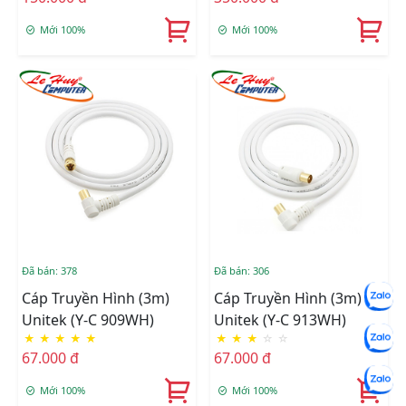
USB Cấp Nguồn
Mới 100%
Mới 100%
Đã bán: 378
Đã bán: 306
Cáp Truyền Hình (3m)
Cáp Truyền Hình (3m)
Unitek (Y-C 909WH)
Unitek (Y-C 913WH)
★
★
★
★
★
★
★
★
☆
☆
67.000 đ
67.000 đ
Mới 100%
Mới 100%