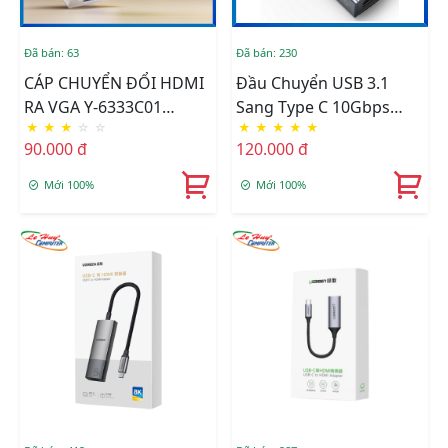
Đã bán: 63
Đã bán: 230
CÁP CHUYỂN ĐỔI HDMI
Đầu Chuyển USB 3.1
RA VGA Y-6333C01
Sang Type C 10Gbps
★
★
★
☆
☆
★
★
★
★
★
UNITEK
ORICO AH-AC10-GY
90.000 đ
120.000 đ
Mới 100%
Mới 100%