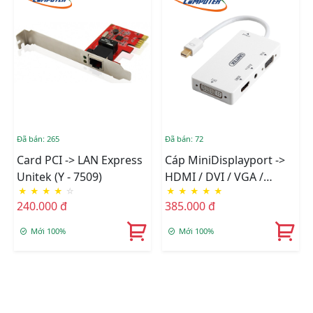
Đã bán: 265
Đã bán: 72
Card PCI -> LAN Express
Cáp MiniDisplayport ->
Unitek (Y - 7509)
HDMI / DVI / VGA /
★
★
★
★
☆
★
★
★
★
★
Audio Unitek (Y - 6354)
240.000 đ
385.000 đ
Mới 100%
Mới 100%