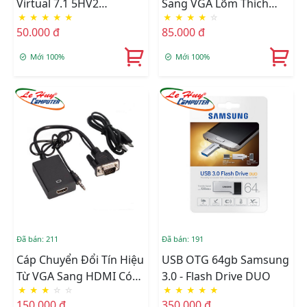
Virtual 7.1 5HV2
Sang VGA Lõm Thích
★
★
★
★
★
★
★
★
★
☆
Surround Sound Cho
Hợp Với Mọi Thiết Bị
50.000 đ
85.000 đ
Máy Tính
Mới 100%
Mới 100%
Đã bán: 211
Đã bán: 191
Cáp Chuyển Đổi Tín Hiệu
USB OTG 64gb Samsung
Từ VGA Sang HDMI Có
3.0 - Flash Drive DUO
★
★
★
☆
☆
★
★
★
★
★
Âm Thanh + Cáp Micro
150.000 đ
350.000 đ