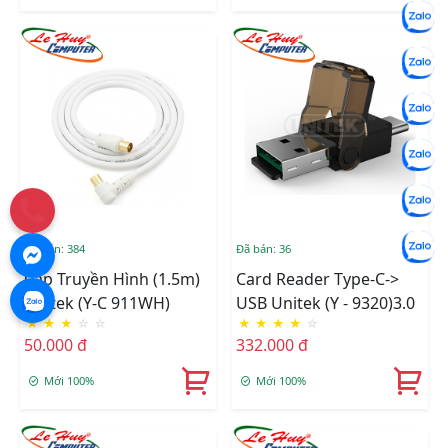
Đã bán: 384
Đã bán: 36
Cáp Truyền Hình (1.5m)
Card Reader Type-C->
Unitek (Y-C 911WH)
USB Unitek (Y - 9320)3.0
★
★
★
☆
☆
★
★
★
★
☆
50.000 đ
332.000 đ
Mới 100%
Mới 100%