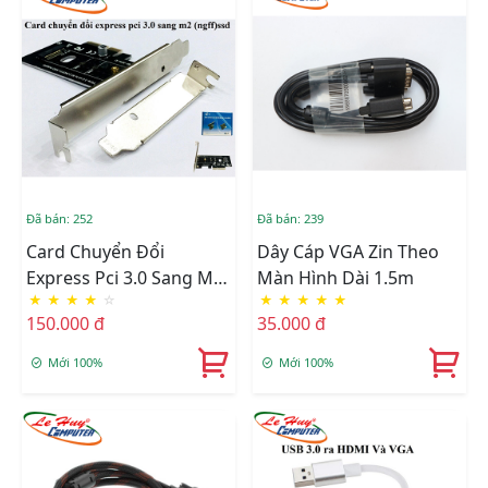
Đã bán: 252
Đã bán: 239
Card Chuyển Đổi
Dây Cáp VGA Zin Theo
Express Pci 3.0 Sang M2
Màn Hình Dài 1.5m
★
★
★
★
☆
★
★
★
★
★
(ngff) SSD
150.000 đ
35.000 đ
Mới 100%
Mới 100%