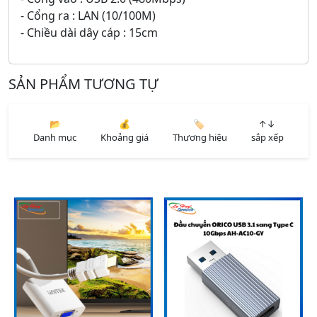
- Cổng ra : LAN (10/100M)
- Chiều dài dây cáp : 15cm
SẢN PHẨM TƯƠNG TỰ
📂
💰
🏷️
↑↓
Danh mục
Khoảng giá
Thương hiệu
sắp xếp