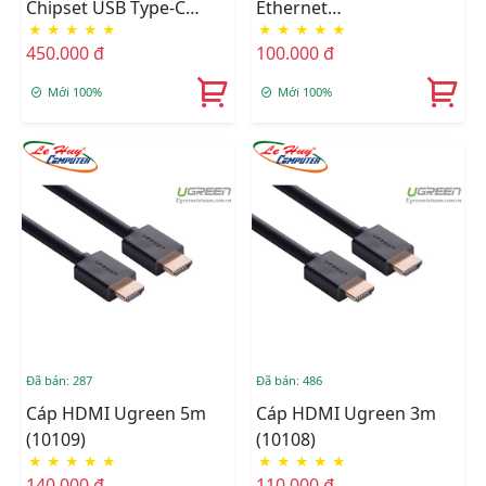
Chipset USB Type-C
Ethernet
★
★
★
★
★
★
★
★
★
★
Sang HDMI Dài 1.5M
10/100/1000Mbps
450.000 đ
100.000 đ
Ugreen (50570)
Mới 100%
Mới 100%
Đã bán: 287
Đã bán: 486
Cáp HDMI Ugreen 5m
Cáp HDMI Ugreen 3m
(10109)
(10108)
★
★
★
★
★
★
★
★
★
★
140.000 đ
110.000 đ