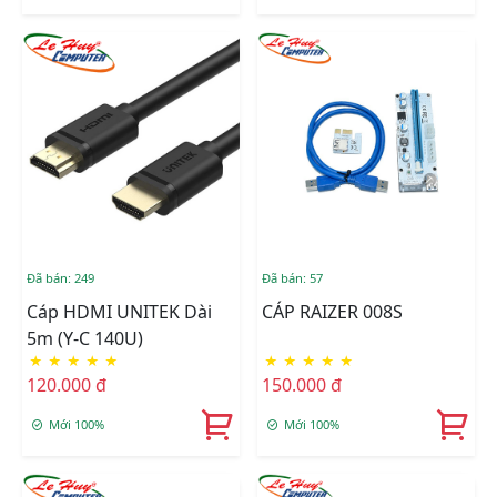
Đã bán: 249
Đã bán: 57
Cáp HDMI UNITEK Dài
CÁP RAIZER 008S
5m (Y-C 140U)
★
★
★
★
★
★
★
★
★
★
120.000 đ
150.000 đ
Mới 100%
Mới 100%