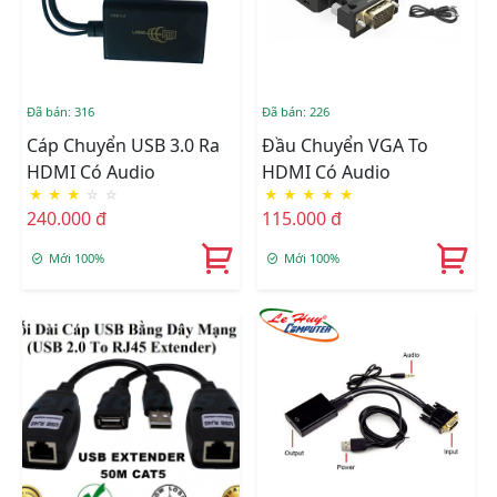
Đã bán: 316
Đã bán: 226
Cáp Chuyển USB 3.0 Ra
Đầu Chuyển VGA To
HDMI Có Audio
HDMI Có Audio
★
★
★
☆
☆
★
★
★
★
★
240.000 đ
115.000 đ
Mới 100%
Mới 100%