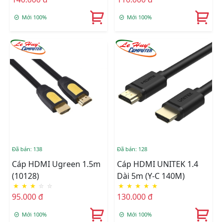
Mới 100%
Mới 100%
Đã bán: 138
Đã bán: 128
Cáp HDMI Ugreen 1.5m
Cáp HDMI UNITEK 1.4
(10128)
Dài 5m (Y-C 140M)
★
★
★
☆
☆
★
★
★
★
★
95.000 đ
130.000 đ
Mới 100%
Mới 100%