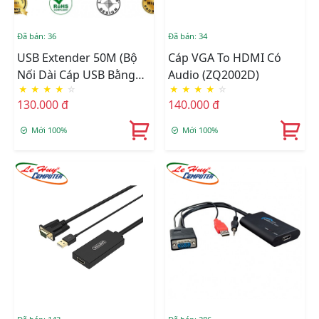
Đã bán: 36
Đã bán: 34
USB Extender 50M (Bộ
Cáp VGA To HDMI Có
Nối Dài Cáp USB Bằng
Audio (ZQ2002D)
★
★
★
★
☆
★
★
★
★
☆
Dây LAN)
130.000 đ
140.000 đ
Mới 100%
Mới 100%