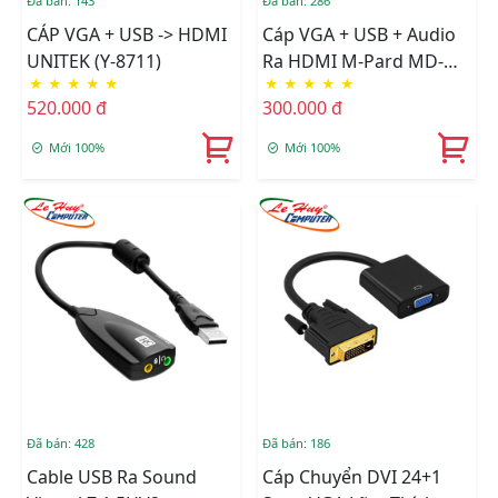
Đã bán: 143
Đã bán: 286
CÁP VGA + USB -> HDMI
Cáp VGA + USB + Audio
UNITEK (Y-8711)
Ra HDMI M-Pard MD-
★
★
★
★
★
★
★
★
★
★
008
520.000 đ
300.000 đ
Mới 100%
Mới 100%
Đã bán: 428
Đã bán: 186
Cable USB Ra Sound
Cáp Chuyển DVI 24+1