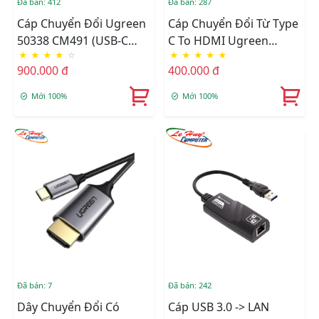
Đã bán: 412
Đã bán: 287
Cáp Chuyển Đổi Ugreen
Cáp Chuyển Đổi Từ Type
50338 CM491 (USB-C
C To HDMI Ugreen
★
★
★
★
☆
★
★
★
★
★
Sang HDMI, 7cm, 8K
(70444)
900.000 đ
400.000 đ
60Hz)
Mới 100%
Mới 100%
Đã bán: 7
Đã bán: 242
Dây Chuyển Đổi Có
Cáp USB 3.0 -> LAN