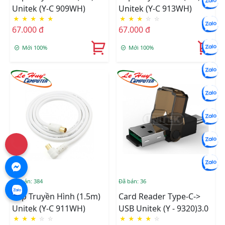
Unitek (Y-C 909WH)
Unitek (Y-C 913WH)
★
★
★
★
★
★
★
★
☆
☆
67.000 đ
67.000 đ
Mới 100%
Mới 100%
Đã bán: 384
Đã bán: 36
Cáp Truyền Hình (1.5m)
Card Reader Type-C->
Unitek (Y-C 911WH)
USB Unitek (Y - 9320)3.0
★
★
★
☆
☆
★
★
★
★
☆