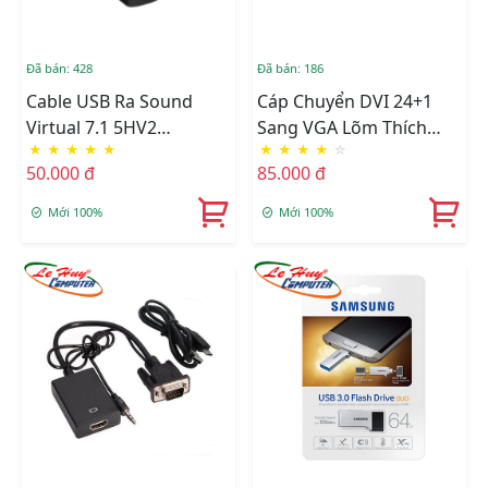
Đã bán: 428
Đã bán: 186
Cable USB Ra Sound
Cáp Chuyển DVI 24+1
Virtual 7.1 5HV2
Sang VGA Lõm Thích
★
★
★
★
★
★
★
★
★
☆
Surround Sound Cho
Hợp Với Mọi Thiết Bị
50.000 đ
85.000 đ
Máy Tính
Mới 100%
Mới 100%