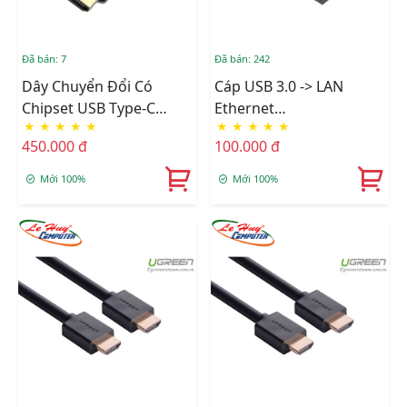
Đã bán: 7
Đã bán: 242
Dây Chuyển Đổi Có
Cáp USB 3.0 -> LAN
Chipset USB Type-C
Ethernet
★
★
★
★
★
★
★
★
★
★
Sang HDMI Dài 1.5M
10/100/1000Mbps
450.000 đ
100.000 đ
Ugreen (50570)
Mới 100%
Mới 100%