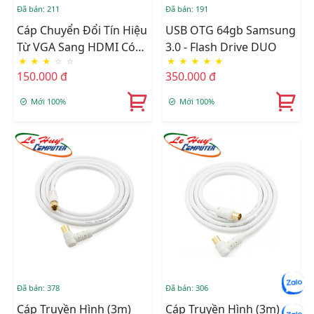
Đã bán: 211
Đã bán: 191
Cáp Chuyển Đổi Tín Hiệu
USB OTG 64gb Samsung
Từ VGA Sang HDMI Có
3.0 - Flash Drive DUO
★
★
★
☆
☆
★
★
★
★
★
Âm Thanh + Cáp Micro
150.000 đ
350.000 đ
USB Cấp Nguồn
Mới 100%
Mới 100%
Đã bán: 378
Đã bán: 306
Cáp Truyền Hình (3m)
Cáp Truyền Hình (3m)