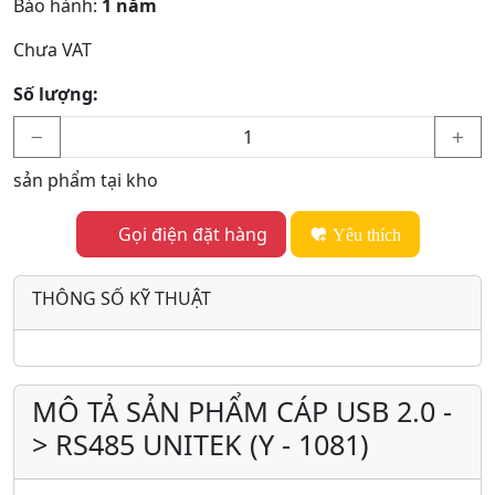
Bảo hành:
1 năm
Chưa VAT
Số lượng:
sản phẩm tại kho
Gọi điện đặt hàng
Yêu thích
THÔNG SỐ KỸ THUẬT
MÔ TẢ SẢN PHẨM CÁP USB 2.0 -
> RS485 UNITEK (Y - 1081)