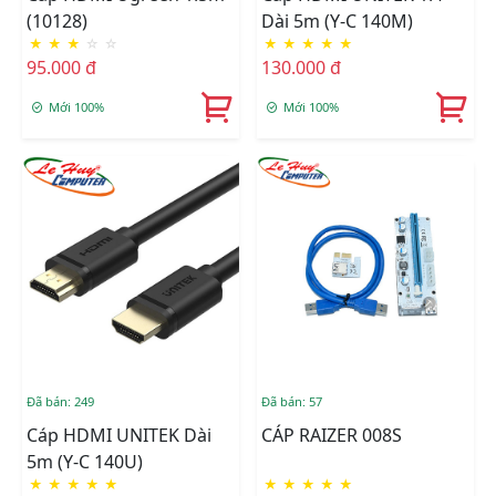
(10128)
Dài 5m (Y-C 140M)
★
★
★
☆
☆
★
★
★
★
★
95.000 đ
130.000 đ
Mới 100%
Mới 100%
Đã bán: 249
Đã bán: 57
Cáp HDMI UNITEK Dài
CÁP RAIZER 008S
5m (Y-C 140U)
★
★
★
★
★
★
★
★
★
★