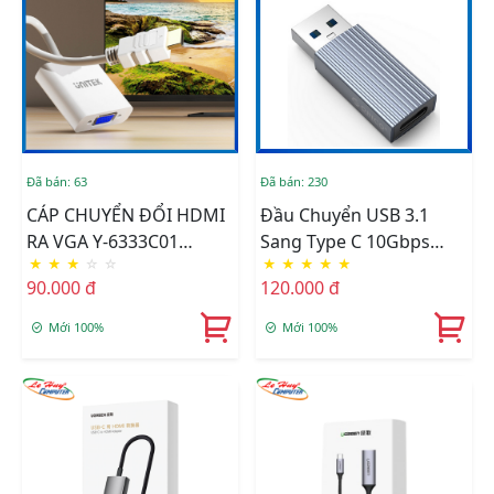
Đã bán: 63
Đã bán: 230
CÁP CHUYỂN ĐỔI HDMI
Đầu Chuyển USB 3.1
RA VGA Y-6333C01
Sang Type C 10Gbps
★
★
★
☆
☆
★
★
★
★
★
UNITEK
ORICO AH-AC10-GY
90.000 đ
120.000 đ
Mới 100%
Mới 100%