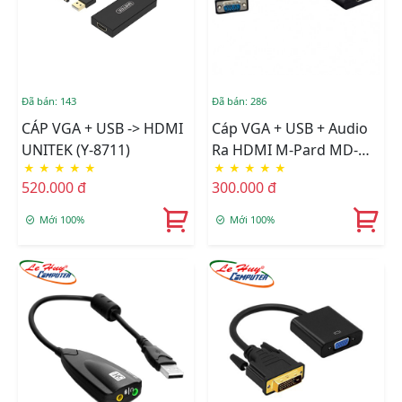
Đã bán: 143
Đã bán: 286
CÁP VGA + USB -> HDMI
Cáp VGA + USB + Audio
UNITEK (Y-8711)
Ra HDMI M-Pard MD-
★
★
★
★
★
★
★
★
★
★
008
520.000 đ
300.000 đ
Mới 100%
Mới 100%