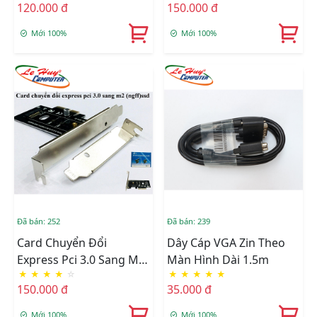
120.000 đ
150.000 đ
Mới 100%
Mới 100%
Đã bán: 252
Đã bán: 239
Card Chuyển Đổi
Dây Cáp VGA Zin Theo
Express Pci 3.0 Sang M2
Màn Hình Dài 1.5m
★
★
★
★
☆
★
★
★
★
★
(ngff) SSD
150.000 đ
35.000 đ
Mới 100%
Mới 100%