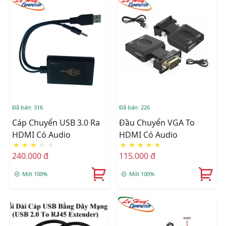
Đã bán: 316
Đã bán: 226
Cáp Chuyển USB 3.0 Ra
Đầu Chuyển VGA To
HDMI Có Audio
HDMI Có Audio
★
★
★
☆
☆
★
★
★
★
★
240.000 đ
115.000 đ
Mới 100%
Mới 100%