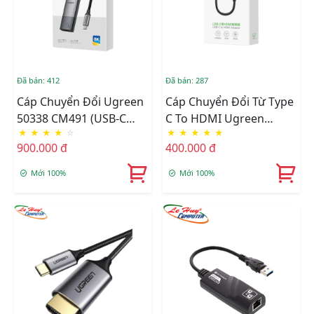
Đã bán: 412
Đã bán: 287
Cáp Chuyển Đổi Ugreen
Cáp Chuyển Đổi Từ Type
50338 CM491 (USB-C
C To HDMI Ugreen
★
★
★
★
☆
★
★
★
★
★
Sang HDMI, 7cm, 8K
(70444)
900.000 đ
400.000 đ
60Hz)
Mới 100%
Mới 100%