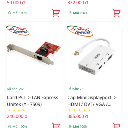
50.000 đ
332.000 đ
Mới 100%
Mới 100%
Đã bán: 265
Đã bán: 72
Card PCI -> LAN Express
Cáp MiniDisplayport ->
Unitek (Y - 7509)
HDMI / DVI / VGA /
★
★
★
★
☆
★
★
★
★
★
Audio Unitek (Y - 6354)
240.000 đ
385.000 đ
Mới 100%
Mới 100%