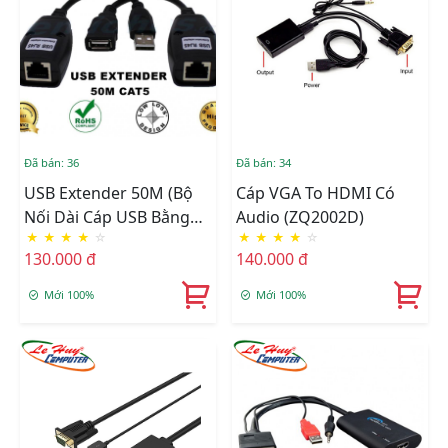
Đã bán: 36
Đã bán: 34
USB Extender 50M (Bộ
Cáp VGA To HDMI Có
Nối Dài Cáp USB Bằng
Audio (ZQ2002D)
★
★
★
★
☆
★
★
★
★
☆
Dây LAN)
130.000 đ
140.000 đ
Mới 100%
Mới 100%