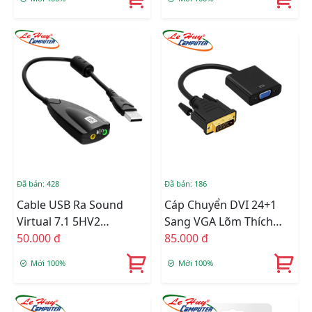
Đã bán: 428
Đã bán: 186
Cable USB Ra Sound
Cáp Chuyển DVI 24+1
Virtual 7.1 5HV2
Sang VGA Lõm Thích
Surround Sound Cho
50.000 đ
Hợp Với Mọi Thiết Bị
85.000 đ
Máy Tính
Mới 100%
Mới 100%