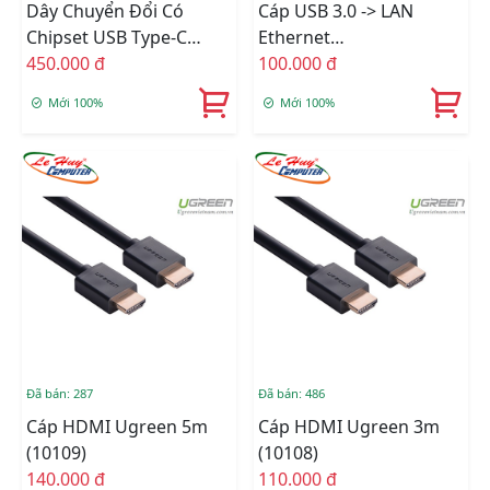
Dây Chuyển Đổi Có
Cáp USB 3.0 -> LAN
Chipset USB Type-C
Ethernet
Sang HDMI Dài 1.5M
450.000 đ
10/100/1000Mbps
100.000 đ
Ugreen (50570)
Mới 100%
Mới 100%
Đã bán: 287
Đã bán: 486
Cáp HDMI Ugreen 5m
Cáp HDMI Ugreen 3m
(10109)
(10108)
140.000 đ
110.000 đ