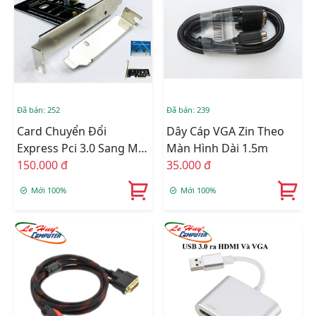
Đã bán: 252
Đã bán: 239
Card Chuyển Đổi
Dây Cáp VGA Zin Theo
Express Pci 3.0 Sang M2
Màn Hình Dài 1.5m
(ngff) SSD
150.000 đ
35.000 đ
Mới 100%
Mới 100%