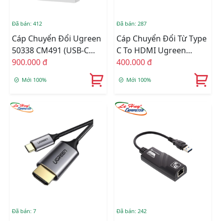
Đã bán: 412
Đã bán: 287
Cáp Chuyển Đổi Ugreen
Cáp Chuyển Đổi Từ Type
50338 CM491 (USB-C
C To HDMI Ugreen
Sang HDMI, 7cm, 8K
900.000 đ
(70444)
400.000 đ
60Hz)
Mới 100%
Mới 100%
Đã bán: 7
Đã bán: 242