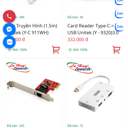
Đã bán: 384
Đã bán: 36
Cáp Truyền Hình (1.5m)
Card Reader Type-C->
Unitek (Y-C 911WH)
USB Unitek (Y - 9320)3.0
50.000 đ
332.000 đ
Mới 100%
Mới 100%
Đã bán: 265
Đã bán: 72