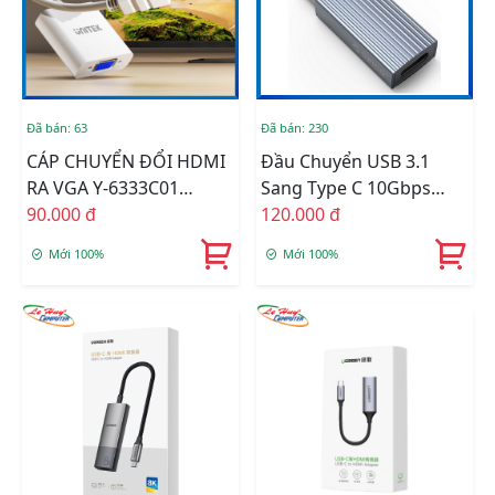
Đã bán: 63
Đã bán: 230
CÁP CHUYỂN ĐỔI HDMI
Đầu Chuyển USB 3.1
RA VGA Y-6333C01
Sang Type C 10Gbps
UNITEK
90.000 đ
ORICO AH-AC10-GY
120.000 đ
Mới 100%
Mới 100%