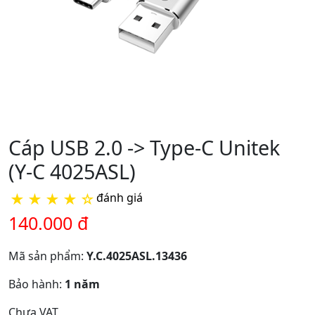
Cáp USB 2.0 -> Type-C Unitek
(Y-C 4025ASL)
★
★
★
★
☆
đánh giá
140.000 đ
Mã sản phẩm:
Y.C.4025ASL.13436
Bảo hành:
1 năm
Chưa VAT