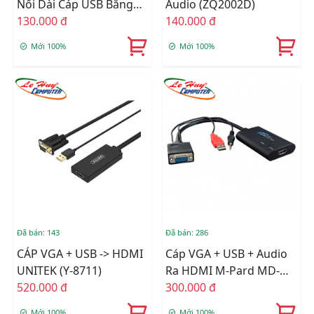
Nối Dài Cáp USB Bằng
Audio (ZQ2002D)
Dây LAN)
130.000 đ
140.000 đ
Mới 100%
Mới 100%
Đã bán: 143
Đã bán: 286
CÁP VGA + USB -> HDMI
Cáp VGA + USB + Audio
UNITEK (Y-8711)
Ra HDMI M-Pard MD-
520.000 đ
008
300.000 đ
Mới 100%
Mới 100%