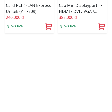
Card PCI -> LAN Express
Cáp MiniDisplayport ->
Unitek (Y - 7509)
HDMI / DVI / VGA /
240.000 đ
Audio Unitek (Y - 6354)
385.000 đ
Mới 100%
Mới 100%