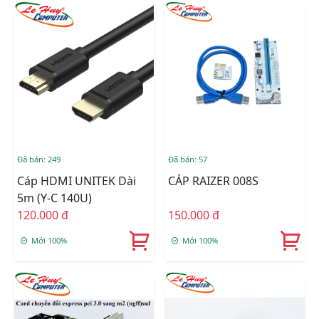
Đã bán: 249
Đã bán: 57
Cáp HDMI UNITEK Dài
CÁP RAIZER 008S
5m (Y-C 140U)
120.000 đ
150.000 đ
Mới 100%
Mới 100%