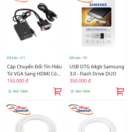
Đã bán: 211
Đã bán: 191
Cáp Chuyển Đổi Tín Hiệu
USB OTG 64gb Samsung
Từ VGA Sang HDMI Có
3.0 - Flash Drive DUO
Âm Thanh + Cáp Micro
150.000 đ
350.000 đ
USB Cấp Nguồn
Mới 100%
Mới 100%