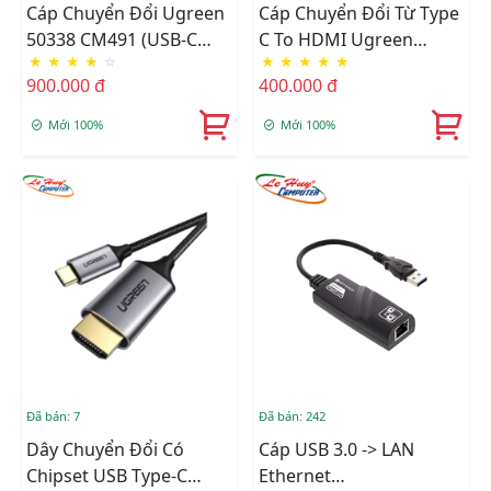
Cáp Chuyển Đổi Ugreen
Cáp Chuyển Đổi Từ Type
50338 CM491 (USB-C
C To HDMI Ugreen
★
★
★
★
☆
★
★
★
★
★
Sang HDMI, 7cm, 8K
(70444)
900.000 đ
400.000 đ
60Hz)
Mới 100%
Mới 100%
Đã bán: 7
Đã bán: 242
Dây Chuyển Đổi Có
Cáp USB 3.0 -> LAN
Chipset USB Type-C
Ethernet