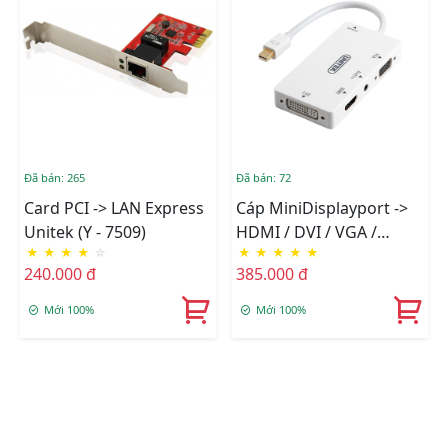
Đã bán: 265
Đã bán: 72
Card PCI -> LAN Express
Cáp MiniDisplayport ->
Unitek (Y - 7509)
HDMI / DVI / VGA /
★
★
★
★
☆
★
★
★
★
★
Audio Unitek (Y - 6354)
240.000 đ
385.000 đ
Mới 100%
Mới 100%