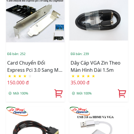
Đã bán: 252
Đã bán: 239
Card Chuyển Đổi
Dây Cáp VGA Zin Theo
Express Pci 3.0 Sang M2
Màn Hình Dài 1.5m
★
★
★
★
☆
★
★
★
★
★
(ngff) SSD
150.000 đ
35.000 đ
Mới 100%
Mới 100%