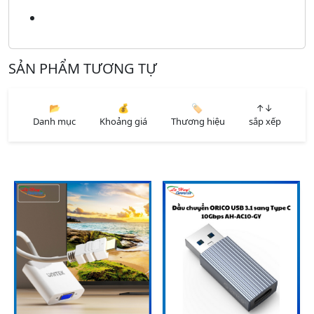
SẢN PHẨM TƯƠNG TỰ
📂
💰
🏷️
↑↓
Danh mục
Khoảng giá
Thương hiệu
sắp xếp