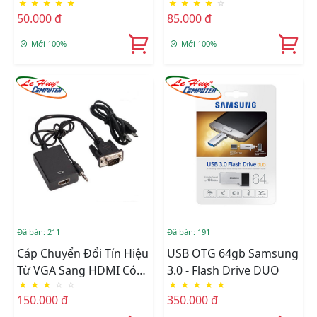
★
★
★
★
★
★
★
★
★
☆
Surround Sound Cho
Hợp Với Mọi Thiết Bị
50.000 đ
85.000 đ
Máy Tính
Mới 100%
Mới 100%
Đã bán: 211
Đã bán: 191
Cáp Chuyển Đổi Tín Hiệu
USB OTG 64gb Samsung
Từ VGA Sang HDMI Có
3.0 - Flash Drive DUO
★
★
★
☆
☆
★
★
★
★
★
Âm Thanh + Cáp Micro
150.000 đ
350.000 đ
USB Cấp Nguồn