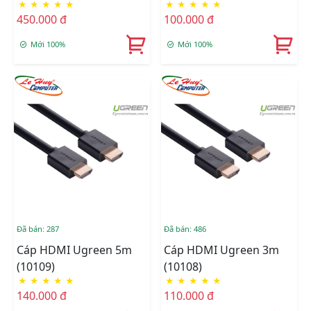
★
★
★
★
★
★
★
★
★
★
Sang HDMI Dài 1.5M
10/100/1000Mbps
450.000 đ
100.000 đ
Ugreen (50570)
Mới 100%
Mới 100%
Đã bán: 287
Đã bán: 486
Cáp HDMI Ugreen 5m
Cáp HDMI Ugreen 3m
(10109)
(10108)
★
★
★
★
★
★
★
★
★
★
140.000 đ
110.000 đ