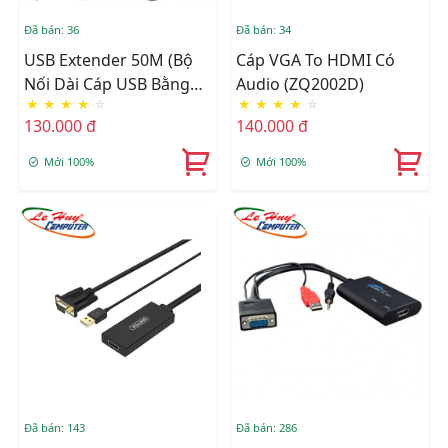
Đã bán: 36
Đã bán: 34
USB Extender 50M (Bộ
Cáp VGA To HDMI Có
Nối Dài Cáp USB Bằng
Audio (ZQ2002D)
★
★
★
★
☆
★
★
★
★
☆
Dây LAN)
130.000 đ
140.000 đ
Mới 100%
Mới 100%
Đã bán: 143
Đã bán: 286