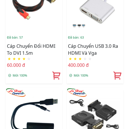
Đã bán: 57
Đã bán: 63
Cáp Chuyển Đổi HDMI
Cáp Chuyển USB 3.0 Ra
To DVI 1.5m
HDMI Và Vga
★
★
★
★
☆
★
★
★
☆
☆
60.000 đ
400.000 đ
Mới 100%
Mới 100%