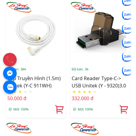
Đã bán: 384
Đã bán: 36
Cáp Truyền Hình (1.5m)
Card Reader Type-C->
Unitek (Y-C 911WH)
USB Unitek (Y - 9320)3.0
★
★
★
☆
☆
★
★
★
★
☆
50.000 đ
332.000 đ
Mới 100%
Mới 100%