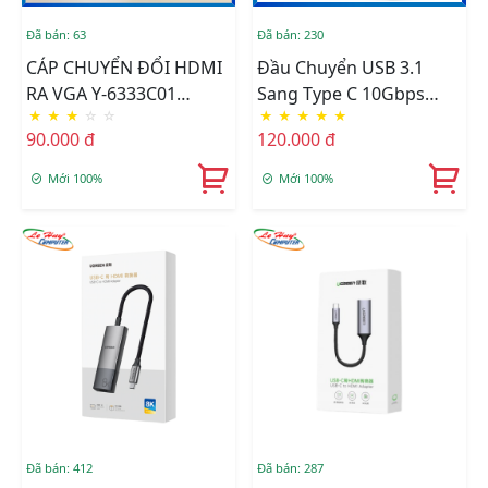
Đã bán: 63
Đã bán: 230
CÁP CHUYỂN ĐỔI HDMI
Đầu Chuyển USB 3.1
RA VGA Y-6333C01
Sang Type C 10Gbps
★
★
★
☆
☆
★
★
★
★
★
UNITEK
ORICO AH-AC10-GY
90.000 đ
120.000 đ
Mới 100%
Mới 100%
Đã bán: 412
Đã bán: 287