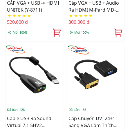
CÁP VGA + USB -> HDMI
Cáp VGA + USB + Audio
UNITEK (Y-8711)
Ra HDMI M-Pard MD-
★
★
★
★
★
★
★
★
★
★
008
520.000 đ
300.000 đ
Mới 100%
Mới 100%
Đã bán: 428
Đã bán: 186
Cable USB Ra Sound
Cáp Chuyển DVI 24+1
Virtual 7.1 5HV2
Sang VGA Lõm Thích