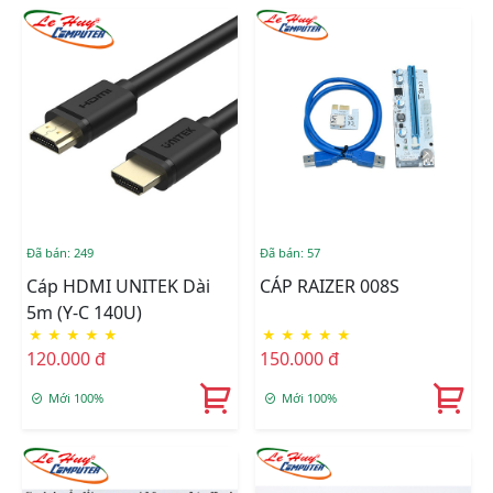
Đã bán: 249
Đã bán: 57
Cáp HDMI UNITEK Dài
CÁP RAIZER 008S
5m (Y-C 140U)
★
★
★
★
★
★
★
★
★
★
120.000 đ
150.000 đ
Mới 100%
Mới 100%