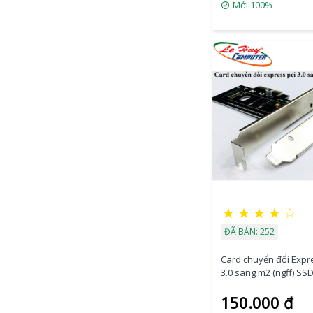
Mới 100%
★
★
★
★
☆
ĐÃ BÁN: 252
Card chuyển đổi Expr
3.0 sang m2 (ngff) SS
150.000 đ