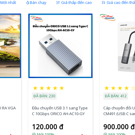
Mới nhất
Bán chạy
Giá thấp đến cao
Giá cao đến th
★
★
★
★
★
★
★
★
★
ĐÃ BÁN: 230
ĐÃ BÁN: 412
I RA VGA
Đầu chuyển USB 3.1 sang Type
Cáp chuyển đổi 
C 10Gbps ORICO AH-AC10-GY
CM491 (USB-C sa
8K 60Hz)
120.000 đ
900.000 đ
Mới 100%
Mới 100%