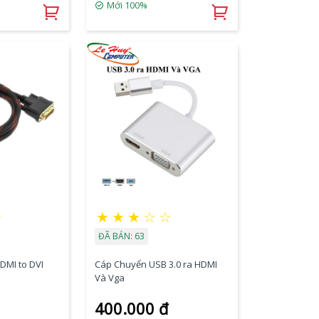
Mới 100%
☆
★
★
★
☆
☆
ĐÃ BÁN: 63
DMI to DVI
Cáp Chuyển USB 3.0 ra HDMI
Và Vga
400.000 đ