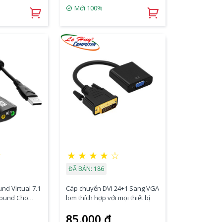
Mới 100%
★
★
★
★
★
☆
ĐÃ BÁN: 186
nd Virtual 7.1
Cáp chuyển DVI 24+1 Sang VGA
Sound Cho
lõm thích hợp với mọi thiết bị
85.000 đ