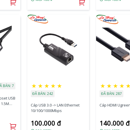
★
★
★
★
★
★
★
★
★
Ã BÁN: 7
ĐÃ BÁN: 242
ĐÃ BÁN: 287
ipset USB
 1.5M
Cáp USB 3.0 -> LAN Ethernet
Cáp HDMI Ugreen
10/100/1000Mbps
100.000 đ
140.000 đ