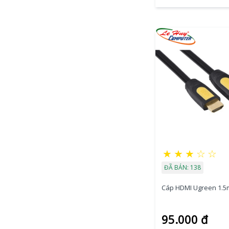
★
★
★
☆
☆
ĐÃ BÁN: 138
Cáp HDMI Ugreen 1.5m
95.000 đ