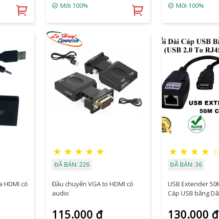
Mới 100%
Mới 100%
★
★
★
★
★
★
★
★
★
ĐÃ BÁN: 226
ĐÃ BÁN: 36
a HDMI có
Đầu chuyển VGA to HDMI có
USB Extender 50M
audio
Cáp USB bằng Dâ
115.000 đ
130.000 đ