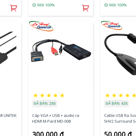
Mới 100%
Mới 100%
★
★
★
★
★
★
★
★
★
ĐÃ BÁN: 286
ĐÃ BÁN: 428
MI UNITEK
Cáp VGA + USB + audio ra
Cable USB Ra Sou
HDMI M-Pard MD-008
5HV2 Surround 
Máy Tính
300.000 đ
50.000 đ