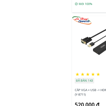
Mới 100%
★
★
★
★
★
ĐÃ BÁN: 143
CÁP VGA + USB -> HD
(Y-8711)
520.000 đ