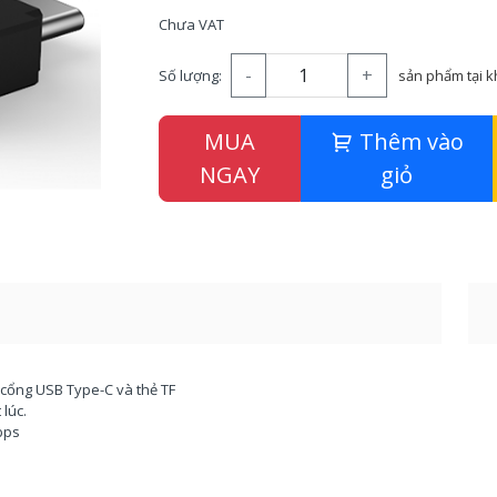
Chưa VAT
-
+
Số lượng:
sản phẩm tại 
MUA
Thêm vào
NGAY
giỏ
c cổng USB Type-C và thẻ TF
lúc.
bps