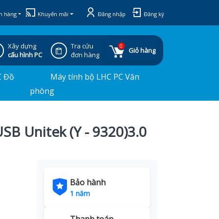
h hàng
Khuyến mãi
Đăng nhập
Đăng ký
Xây dựng
Tra cứu
0
Giỏ hàng
cấu hình PC
đơn hàng
C Đồ
Máy tính bộ LHC PC Văn
phòng
SB Unitek (Y - 9320)3.0
Bảo hành
1 năm