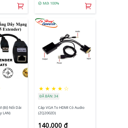
Mới 100%
☆
★
★
★
★
☆
ĐÃ BÁN: 34
 (Bộ Nối Dài
Cáp VGA To HDMI Có Audio
y LAN)
(ZQ2002D)
140.000 đ