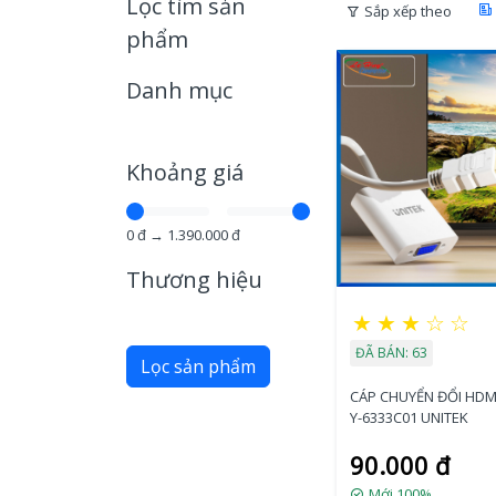
Lọc tìm sản
Sắp xếp theo
phẩm
Danh mục
Khoảng giá
0
đ →
1.390.000
đ
Thương hiệu
★
★
★
☆
☆
ĐÃ BÁN: 63
Lọc sản phẩm
CÁP CHUYỂN ĐỔI HDM
Y-6333C01 UNITEK
90.000 đ
Mới 100%