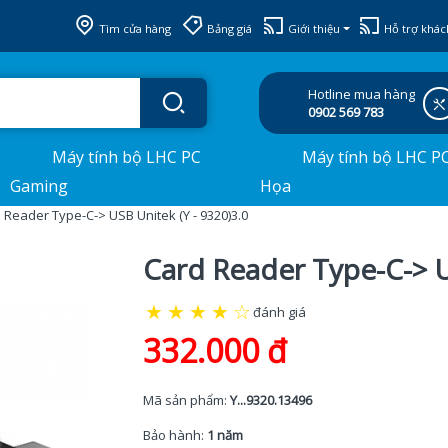
Tìm cửa hàng
Bảng giá
Giới thiệu
Hỗ trợ khác
Hotline mua hàng
0902 569 783
Máy tính bộ LHC PC
Máy tính bộ LHC P
Gaming
Họa
 Reader Type-C-> USB Unitek (Y - 9320)3.0
Card Reader Type-C-> U
★
★
★
★
☆
đánh giá
332.000 đ
Mã sản phẩm:
Y...9320.13496
Bảo hành:
1 năm