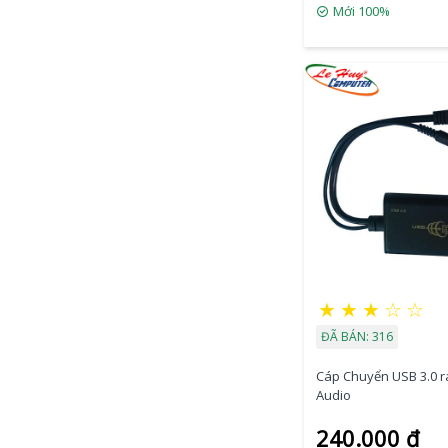
Mới 100%
★
★
★
☆
☆
ĐÃ BÁN: 316
Cáp Chuyển USB 3.0 r
Audio
240.000 đ