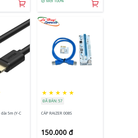
Mới 100%
★
★
★
★
★
★
ĐÃ BÁN: 57
dài 5m (Y-C
CÁP RAIZER 008S
150.000 đ