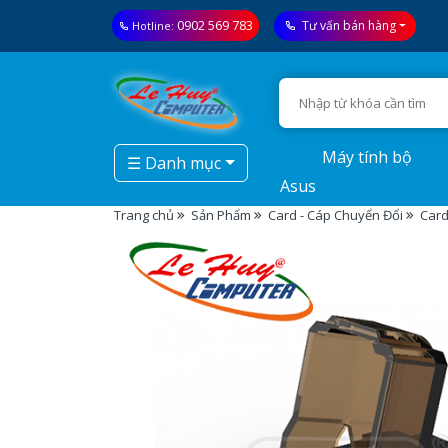
0902 569 783
Tư vấn bán hàng
Hotline:
Máy tính bộ
☰ Danh mục
Asus
Trang chủ
Sản Phẩm
Card - Cáp Chuyển Đổi
Card