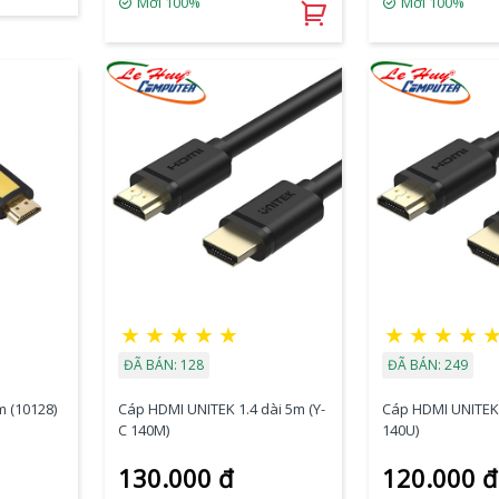
Mới 100%
Mới 100%
★
★
★
★
★
★
★
★
★
ĐÃ BÁN: 128
ĐÃ BÁN: 249
 (10128)
Cáp HDMI UNITEK 1.4 dài 5m (Y-
Cáp HDMI UNITEK 
C 140M)
140U)
130.000 đ
120.000 đ