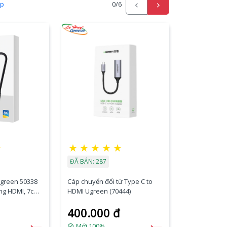
ấp
0
/6
☆
★
★
★
★
★
ĐÃ BÁN: 287
Ugreen 50338
Cáp chuyển đổi từ Type C to
ng HDMI, 7cm,
HDMI Ugreen (70444)
400.000 đ
Mới 100%