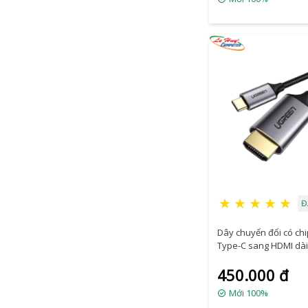
★
★
★
★
★
Đ
Dây chuyển đổi có ch
Type-C sang HDMI dài
Ugreen (50570)
450.000 đ
Mới 100%