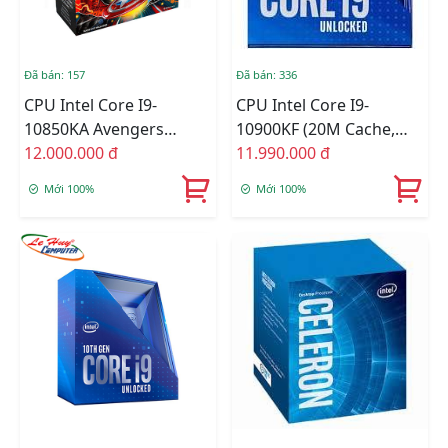
Đã bán: 157
Đã bán: 336
CPU Intel Core I9-
CPU Intel Core I9-
10850KA Avengers
10900KF (20M Cache,
Edition / 20MB / 3.6GHz /
12.000.000 đ
3.70 GHz Up To 5.30
11.990.000 đ
10 Nhân 20 Luồng
GHz, 10C20T, Socket
Mới 100%
Mới 100%
1200, Comet Lake-S)