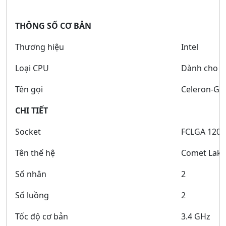
THÔNG SỐ CƠ BẢN
Thương hiệu
Intel
Loại CPU
Dành cho m
Tên gọi
Celeron-G5
CHI TIẾT
Socket
FCLGA 1200
Tên thế hệ
Comet Lake
Số nhân
2
Số luồng
2
Tốc độ cơ bản
3.4 GHz