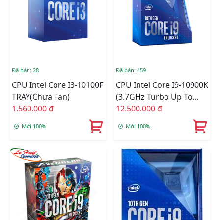
Đã bán: 28
Đã bán: 459
CPU Intel Core I3-10100F
CPU Intel Core I9-10900K
TRAY(chưa Fan)
(3.7GHz Turbo Up To
1.560.000 đ
5.3GHz, 10 Nhân 20
12.500.000 đ
Luồng, 20MB Cache,
Mới 100%
Mới 100%
125W) - Socket Intel LGA
1200 Box C.TY (CHECK
ONLINE)