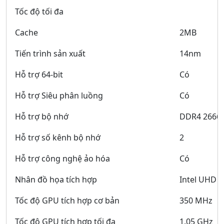
Tốc độ tối đa
Cache
2MB
Tiến trình sản xuất
14nm
Hỗ trợ 64-bit
Có
Hỗ trợ Siêu phân luồng
Có
Hỗ trợ bộ nhớ
DDR4 2666
Hỗ trợ số kênh bộ nhớ
2
Hỗ trợ công nghệ ảo hóa
Có
Nhân đồ họa tích hợp
Intel UHD G
Tốc độ GPU tích hợp cơ bản
350 MHz
Tốc độ GPU tích hợp tối đa
1.05 GHz