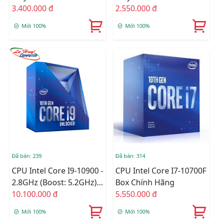
3.400.000 đ
2.550.000 đ
Mới 100%
Mới 100%
Đã bán: 239
Đã bán: 314
CPU Intel Core I9-10900 -
CPU Intel Core I7-10700F
2.8GHz (Boost: 5.2GHz)
Box Chính Hãng
Box Chính Hãng
10.100.000 đ
5.550.000 đ
Mới 100%
Mới 100%