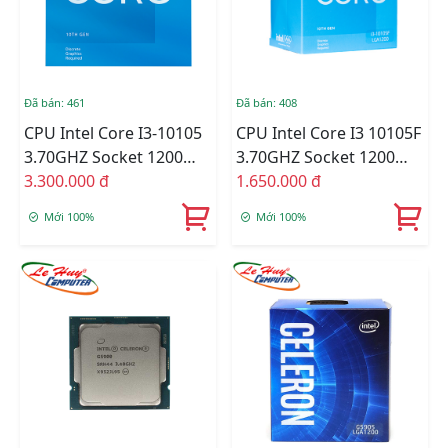
Đã bán: 461
Đã bán: 408
CPU Intel Core I3-10105
CPU Intel Core I3 10105F
3.70GHZ Socket 1200
3.70GHZ Socket 1200
Tray
3.300.000 đ
Tray
1.650.000 đ
Mới 100%
Mới 100%