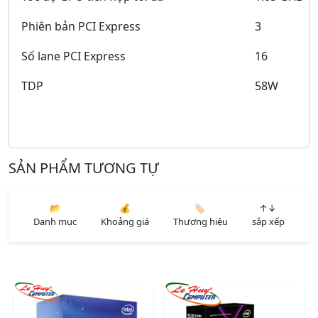
Phiên bản PCI Express
3
Số lane PCI Express
16
TDP
58W
SẢN PHẨM TƯƠNG TỰ
📂
💰
🏷️
↑↓
Danh mục
Khoảng giá
Thương hiệu
sắp xếp