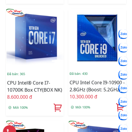
Đã bán: 430
Đã bán: 365
CPU Intel Core I9-10900 -
CPU Intel® Core I7-
2.8GHz (Boost: 5.2GHz)
10700K Box CTY(BOX NK)
BOX CÔNG TY
10.300.000 đ
8.600.000 đ
Mới 100%
Mới 100%