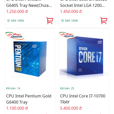
G6405 Tray New(Chưa
Socket Intel LGA 1200
Fan)
1.250.000 đ
BOX Online
1.450.000 đ
Mới 100%
Mới 100%
Đã bán: 14
Đã bán: 25
CPU Intel Pentium Gold
CPU Intel Core I7-10700
G6400 Tray
TRAY
1.100.000 đ
5.400.000 đ