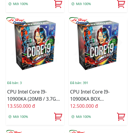
Mới 100%
Mới 100%
Đã bán: 3
Đã bán: 391
CPU Intel Core I9-
CPU Intel Core I9-
10900KA (20MB / 3.7GHz
10900KA BOX
/ 10 Nhân 20 Luồng /
13.550.000 đ
C.TY(CHECK ONLINE)
12.500.000 đ
LGA 1200) Chính Hãng
Mới 100%
Mới 100%