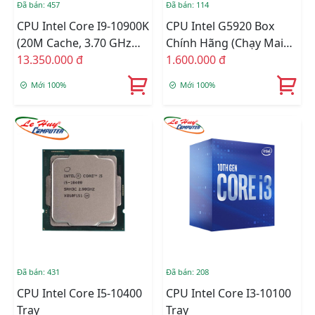
Đã bán: 457
Đã bán: 114
CPU Intel Core I9-10900K
CPU Intel G5920 Box
(20M Cache, 3.70 GHz
Chính Hãng (chạy Main
Up To 5.30 GHz, 10C20T,
13.350.000 đ
H4XX)
1.600.000 đ
Socket 1200, Comet
Mới 100%
Mới 100%
Lake-S) Chính Hãng
Đã bán: 431
Đã bán: 208
CPU Intel Core I5-10400
CPU Intel Core I3-10100
Tray
Tray