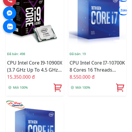
Đã bán: 498
Đã bán: 19
CPU Intel Core I9-10900X
CPU Intel Core I7-10700K
(3.7 GHz Up To 4.5 GHz/
8 Cores 16 Threads
10C20T/ 19.25MB/
15.350.000 đ
(5.1Ghz) - 10th Gen
8.550.000 đ
Cascade Lake)
LGA1200 Z490
Mới 100%
Mới 100%
Compatible