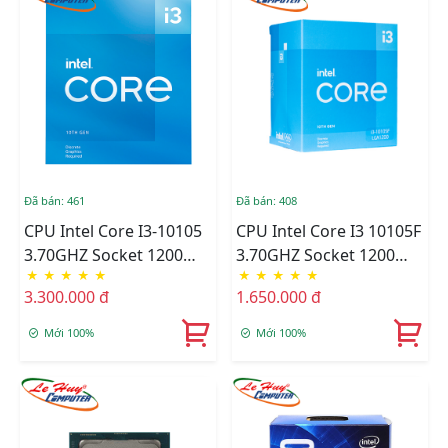
Đã bán: 461
Đã bán: 408
CPU Intel Core I3-10105
CPU Intel Core I3 10105F
3.70GHZ Socket 1200
3.70GHZ Socket 1200
★
★
★
★
★
★
★
★
★
★
Tray
Tray
3.300.000 đ
1.650.000 đ
Mới 100%
Mới 100%