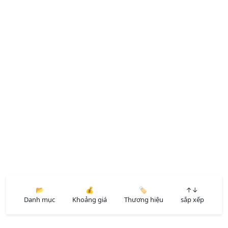
📂
💰
🏷️
↑↓
Danh mục
Khoảng giá
Thương hiệu
sắp xếp