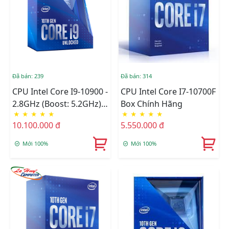
Đã bán: 239
Đã bán: 314
CPU Intel Core I9-10900 -
CPU Intel Core I7-10700F
2.8GHz (Boost: 5.2GHz)
Box Chính Hãng
★
★
★
★
★
★
★
★
★
★
Box Chính Hãng
10.100.000 đ
5.550.000 đ
Mới 100%
Mới 100%