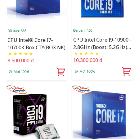
Đã bán: 430
Đã bán: 365
CPU Intel Core I9-10900 -
CPU Intel® Core I7-
2.8GHz (Boost: 5.2GHz)
10700K Box CTY(BOX NK)
★
★
★
★
★
★
★
★
★
★
BOX CÔNG TY
10.300.000 đ
8.600.000 đ
Mới 100%
Mới 100%