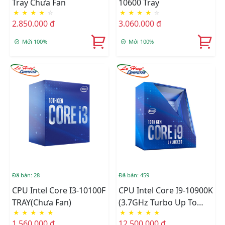
Tray Chưa Fan
10600 Tray
★
★
★
★
☆
★
★
★
★
☆
2.850.000 đ
3.060.000 đ
Mới 100%
Mới 100%
Đã bán: 28
Đã bán: 459
CPU Intel Core I3-10100F
CPU Intel Core I9-10900K
TRAY(chưa Fan)
(3.7GHz Turbo Up To
★
★
★
★
★
★
★
★
★
★
5.3GHz, 10 Nhân 20
1.560.000 đ
12.500.000 đ