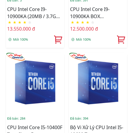
Đã bán: 3
Đã bán: 391
CPU Intel Core I9-
CPU Intel Core I9-
10900KA (20MB / 3.7GHz
10900KA BOX
★
★
★
★
☆
★
★
★
★
☆
/ 10 Nhân 20 Luồng /
C.TY(CHECK ONLINE)
13.550.000 đ
12.500.000 đ
LGA 1200) Chính Hãng
Mới 100%
Mới 100%
Đã bán: 284
Đã bán: 394
CPU Intel Core I5-10400F
Bộ Vi Xử Lý CPU Intel I5-