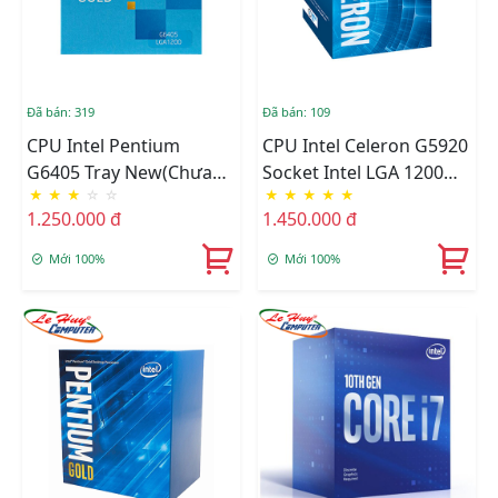
Đã bán: 319
Đã bán: 109
CPU Intel Pentium
CPU Intel Celeron G5920
G6405 Tray New(Chưa
Socket Intel LGA 1200
★
★
★
☆
☆
★
★
★
★
★
Fan)
BOX Online
1.250.000 đ
1.450.000 đ
Mới 100%
Mới 100%