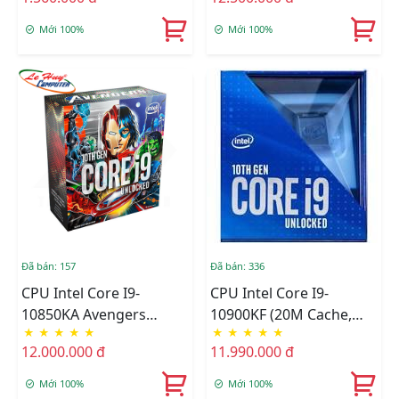
Luồng, 20MB Cache,
125W) - Socket Intel LGA
Mới 100%
Mới 100%
1200 Box C.TY (CHECK
ONLINE)
Đã bán: 157
Đã bán: 336
CPU Intel Core I9-
CPU Intel Core I9-
10850KA Avengers
10900KF (20M Cache,
★
★
★
★
★
★
★
★
★
★
Edition / 20MB / 3.6GHz /
3.70 GHz Up To 5.30
12.000.000 đ
11.990.000 đ
10 Nhân 20 Luồng
GHz, 10C20T, Socket
1200, Comet Lake-S)
Mới 100%
Mới 100%