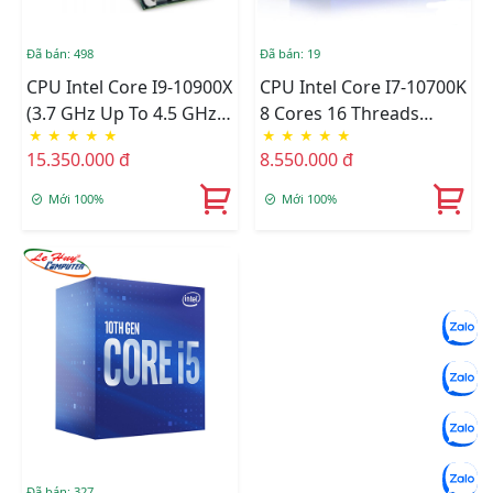
Đã bán: 498
Đã bán: 19
CPU Intel Core I9-10900X
CPU Intel Core I7-10700K
(3.7 GHz Up To 4.5 GHz/
8 Cores 16 Threads
★
★
★
★
★
★
★
★
★
★
10C20T/ 19.25MB/
(5.1Ghz) - 10th Gen
15.350.000 đ
8.550.000 đ
Cascade Lake)
LGA1200 Z490
Compatible
Mới 100%
Mới 100%
Đã bán: 327