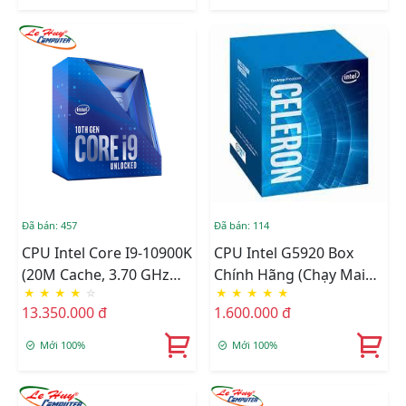
Đã bán: 457
Đã bán: 114
CPU Intel Core I9-10900K
CPU Intel G5920 Box
(20M Cache, 3.70 GHz
Chính Hãng (chạy Main
★
★
★
★
☆
★
★
★
★
★
Up To 5.30 GHz, 10C20T,
H4XX)
13.350.000 đ
1.600.000 đ
Socket 1200, Comet
Lake-S) Chính Hãng
Mới 100%
Mới 100%