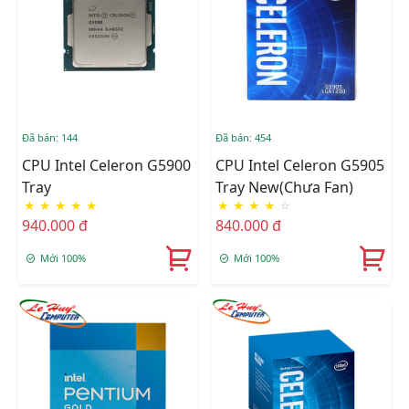
Đã bán: 144
Đã bán: 454
CPU Intel Celeron G5900
CPU Intel Celeron G5905
Tray
Tray New(Chưa Fan)
★
★
★
★
★
★
★
★
★
☆
940.000 đ
840.000 đ
Mới 100%
Mới 100%