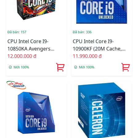
Đã bán: 157
Đã bán: 336
CPU Intel Core I9-
CPU Intel Core I9-
10850KA Avengers
10900KF (20M Cache,
Edition / 20MB / 3.6GHz /
12.000.000 đ
3.70 GHz Up To 5.30
11.990.000 đ
10 Nhân 20 Luồng
GHz, 10C20T, Socket
Mới 100%
Mới 100%
1200, Comet Lake-S)