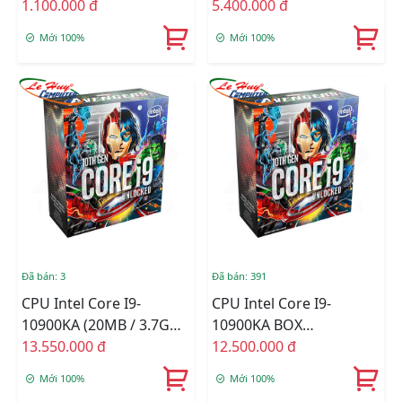
1.100.000 đ
5.400.000 đ
Mới 100%
Mới 100%
Đã bán: 3
Đã bán: 391
CPU Intel Core I9-
CPU Intel Core I9-
10900KA (20MB / 3.7GHz
10900KA BOX
/ 10 Nhân 20 Luồng /
13.550.000 đ
C.TY(CHECK ONLINE)
12.500.000 đ
LGA 1200) Chính Hãng
Mới 100%
Mới 100%