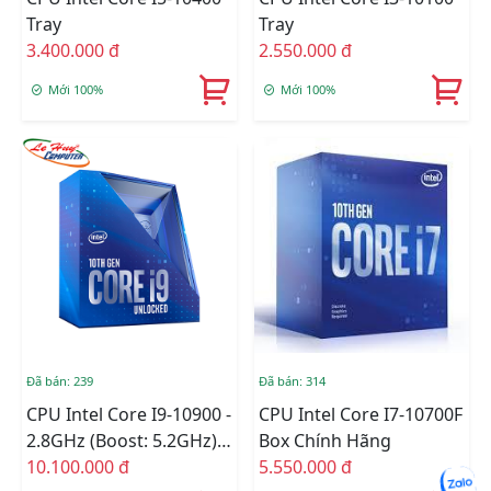
Tray
Tray
3.400.000 đ
2.550.000 đ
Mới 100%
Mới 100%
Đã bán: 239
Đã bán: 314
CPU Intel Core I9-10900 -
CPU Intel Core I7-10700F
2.8GHz (Boost: 5.2GHz)
Box Chính Hãng
Box Chính Hãng
10.100.000 đ
5.550.000 đ