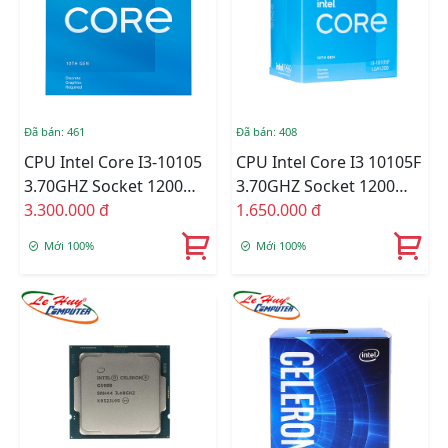
Đã bán: 461
Đã bán: 408
CPU Intel Core I3-10105
CPU Intel Core I3 10105F
3.70GHZ Socket 1200
3.70GHZ Socket 1200
Tray
3.300.000 đ
Tray
1.650.000 đ
Mới 100%
Mới 100%