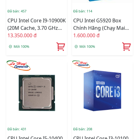
Đã bán: 457
Đã bán: 114
CPU Intel Core I9-10900K
CPU Intel G5920 Box
(20M Cache, 3.70 GHz
Chính Hãng (chạy Main
Up To 5.30 GHz, 10C20T,
13.350.000 đ
H4XX)
1.600.000 đ
Socket 1200, Comet
Mới 100%
Mới 100%
Lake-S) Chính Hãng
Đã bán: 431
Đã bán: 208
CPU Intel Core I5-10400
CPU Intel Core I3-10100