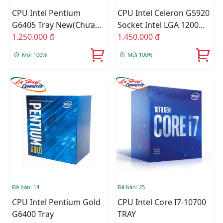
CPU Intel Pentium
CPU Intel Celeron G5920
G6405 Tray New(Chưa
Socket Intel LGA 1200
Fan)
1.250.000 đ
BOX Online
1.450.000 đ
Mới 100%
Mới 100%
Đã bán: 14
Đã bán: 25
CPU Intel Pentium Gold
CPU Intel Core I7-10700
G6400 Tray
TRAY