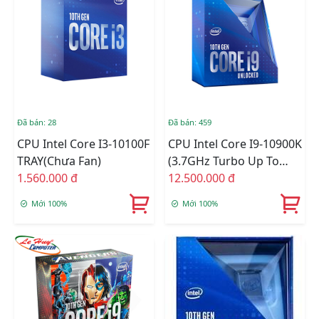
Đã bán: 28
Đã bán: 459
CPU Intel Core I3-10100F
CPU Intel Core I9-10900K
TRAY(chưa Fan)
(3.7GHz Turbo Up To
1.560.000 đ
5.3GHz, 10 Nhân 20
12.500.000 đ
Luồng, 20MB Cache,
Mới 100%
Mới 100%
125W) - Socket Intel LGA
1200 Box C.TY (CHECK
ONLINE)