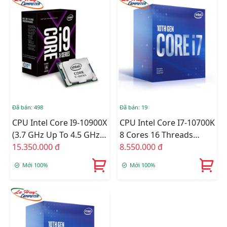
Đã bán: 498
Đã bán: 19
CPU Intel Core I9-10900X
CPU Intel Core I7-10700K
(3.7 GHz Up To 4.5 GHz/
8 Cores 16 Threads
10C20T/ 19.25MB/
15.350.000 đ
(5.1Ghz) - 10th Gen
8.550.000 đ
Cascade Lake)
LGA1200 Z490
Mới 100%
Mới 100%
Compatible