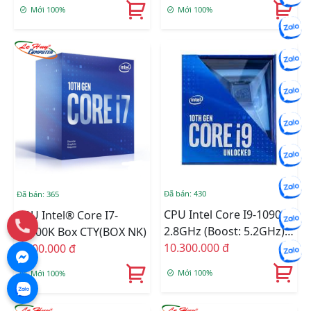
Mới 100%
Mới 100%
Đã bán: 430
Đã bán: 365
CPU Intel Core I9-10900 -
CPU Intel® Core I7-
2.8GHz (Boost: 5.2GHz)
10700K Box CTY(BOX NK)
BOX CÔNG TY
10.300.000 đ
8.600.000 đ
Mới 100%
Mới 100%