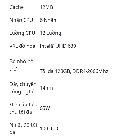
Cache
12MB
Nhân CPU
6 Nhân
Luồng CPU
12 Luồng
VXL đồ họa
Intel® UHD 630
Bộ nhớ hỗ
trợ
Tối đa 128GB, DDR4-2666Mhz
Dây chuyền
14nm
công nghệ
Điện áp tiêu
65W
thụ tối đa
Nhiệt độ tối
100 độ C
đa