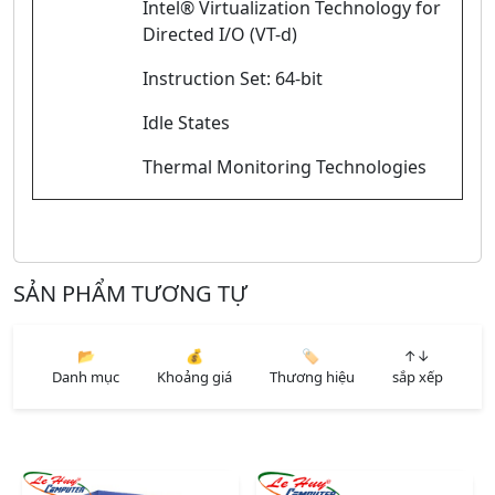
Intel® Virtualization Technology for
Directed I/O (VT-d)
Instruction Set: 64-bit
Idle States
Thermal Monitoring Technologies
SẢN PHẨM TƯƠNG TỰ
📂
💰
🏷️
↑↓
Danh mục
Khoảng giá
Thương hiệu
sắp xếp