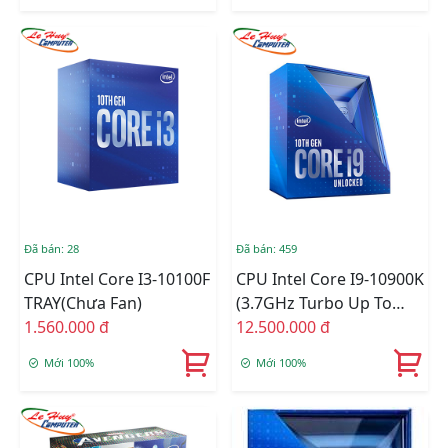
Đã bán: 28
Đã bán: 459
CPU Intel Core I3-10100F
CPU Intel Core I9-10900K
TRAY(chưa Fan)
(3.7GHz Turbo Up To
1.560.000 đ
5.3GHz, 10 Nhân 20
12.500.000 đ
Luồng, 20MB Cache,
Mới 100%
Mới 100%
125W) - Socket Intel LGA
1200 Box C.TY (CHECK
ONLINE)