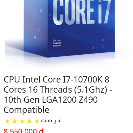
CPU Intel Core I7-10700K 8
Cores 16 Threads (5.1Ghz) -
10th Gen LGA1200 Z490
Compatible
★
★
★
★
★
đánh giá
8.550.000 đ