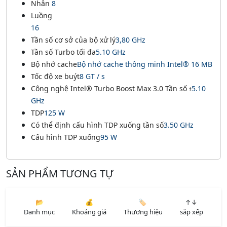
Nhân
8
Luồng
16
Tần số cơ sở của bộ xử lý
3,80 GHz
Tần số Turbo tối đa
5.10 GHz
Bộ nhớ cache
Bộ nhớ cache thông minh Intel® 16 MB
Tốc độ xe buýt
8 GT / s
Công nghệ Intel® Turbo Boost Max 3.0 Tần số
5.10
‡
GHz
TDP
125 W
Có thể định cấu hình TDP xuống tần số
3.50 GHz
Cấu hình TDP xuống
95 W
SẢN PHẨM TƯƠNG TỰ
📂
💰
🏷️
↑↓
Danh mục
Khoảng giá
Thương hiệu
sắp xếp