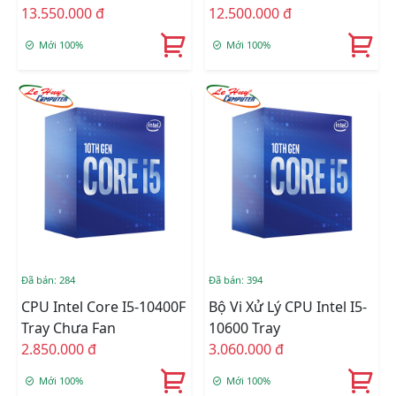
/ 10 Nhân 20 Luồng /
13.550.000 đ
C.TY(CHECK ONLINE)
12.500.000 đ
LGA 1200) Chính Hãng
Mới 100%
Mới 100%
Đã bán: 284
Đã bán: 394
CPU Intel Core I5-10400F
Bộ Vi Xử Lý CPU Intel I5-
Tray Chưa Fan
10600 Tray
2.850.000 đ
3.060.000 đ
Mới 100%
Mới 100%