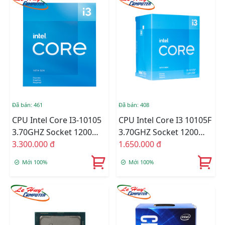
Đã bán: 461
Đã bán: 408
CPU Intel Core I3-10105
CPU Intel Core I3 10105F
3.70GHZ Socket 1200
3.70GHZ Socket 1200
Tray
3.300.000 đ
Tray
1.650.000 đ
Mới 100%
Mới 100%