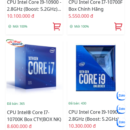
CPU Intel Core I9-10900 -
CPU Intel Core I7-10700F
2.8GHz (Boost: 5.2GHz)
Box Chính Hãng
Box Chính Hãng
10.100.000 đ
5.550.000 đ
Mới 100%
Mới 100%
Đã bán: 430
Đã bán: 365
CPU Intel Core I9-10900 -
CPU Intel® Core I7-
2.8GHz (Boost: 5.2GHz)
10700K Box CTY(BOX NK)
BOX CÔNG TY
10.300.000 đ
8.600.000 đ