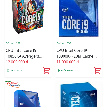
Đã bán: 157
Đã bán: 336
CPU Intel Core I9-
CPU Intel Core I9-
10850KA Avengers
10900KF (20M Cache,
Edition / 20MB / 3.6GHz /
12.000.000 đ
3.70 GHz Up To 5.30
11.990.000 đ
10 Nhân 20 Luồng
GHz, 10C20T, Socket
Mới 100%
Mới 100%
1200, Comet Lake-S)