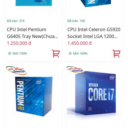
Đã bán: 319
Đã bán: 109
CPU Intel Pentium
CPU Intel Celeron G5920
G6405 Tray New(Chưa
Socket Intel LGA 1200
Fan)
1.250.000 đ
BOX Online
1.450.000 đ
Mới 100%
Mới 100%