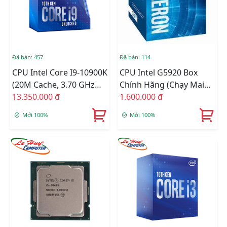
Đã bán: 457
Đã bán: 114
CPU Intel Core I9-10900K
CPU Intel G5920 Box
(20M Cache, 3.70 GHz
Chính Hãng (chạy Main
Up To 5.30 GHz, 10C20T,
13.350.000 đ
H4XX)
1.600.000 đ
Socket 1200, Comet
Mới 100%
Mới 100%
Lake-S) Chính Hãng