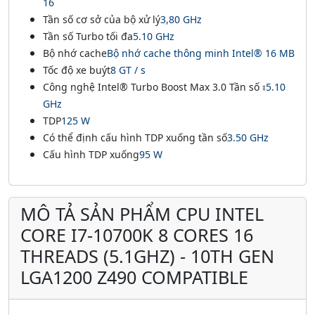
16
Tần số cơ sở của bộ xử lý
3,80 GHz
Tần số Turbo tối đa
5.10 GHz
Bộ nhớ cache
Bộ nhớ cache thông minh Intel® 16 MB
Tốc độ xe buýt
8 GT / s
Công nghệ Intel® Turbo Boost Max 3.0 Tần số
5.10
‡
GHz
TDP
125 W
Có thể định cấu hình TDP xuống tần số
3.50 GHz
Cấu hình TDP xuống
95 W
MÔ TẢ SẢN PHẨM CPU INTEL
CORE I7-10700K 8 CORES 16
THREADS (5.1GHZ) - 10TH GEN
LGA1200 Z490 COMPATIBLE