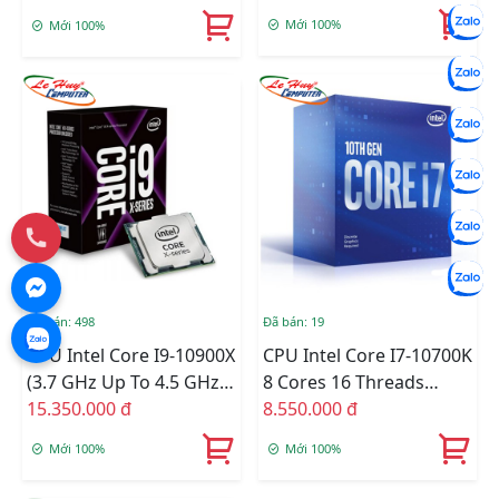
Mới 100%
Mới 100%
Đã bán: 498
Đã bán: 19
CPU Intel Core I9-10900X
CPU Intel Core I7-10700K
(3.7 GHz Up To 4.5 GHz/
8 Cores 16 Threads
10C20T/ 19.25MB/
15.350.000 đ
(5.1Ghz) - 10th Gen
8.550.000 đ
Cascade Lake)
LGA1200 Z490
Mới 100%
Mới 100%
Compatible