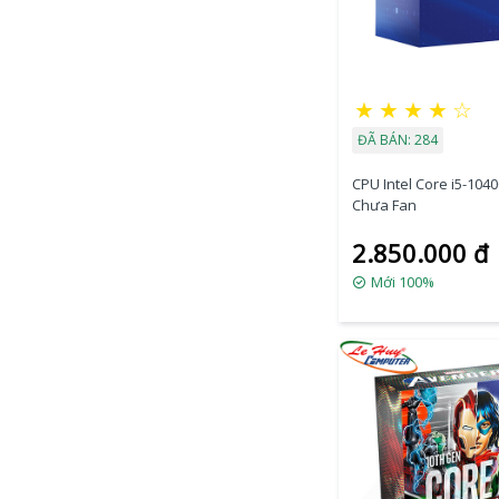
★
★
★
★
☆
ĐÃ BÁN: 284
CPU Intel Core i5-1040
Chưa Fan
2.850.000 đ
Mới 100%