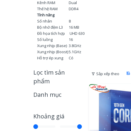
Kênh RAM
Dual
Thế hệ RAM
DDR4
Tính năng
Số nhân
8
Bộ nhớ đệm L3
16 MB
Đồ họa tích hợp
UHD 630
Số luồng
16
Xung nhịp (Base)
3.8GHz
Xung nhịp (Boost)
5.1GHz
Hỗ trợ ép xung
Có
Lọc tìm sản
Sắp xếp theo
phẩm
Danh mục
Khoảng giá