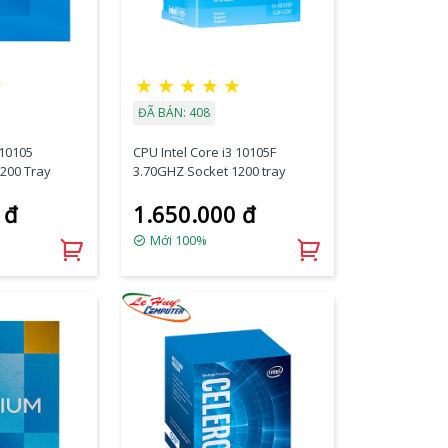
★
★
★
★
★
★
ĐÃ BÁN: 408
-10105
CPU Intel Core i3 10105F
200 Tray
3.70GHZ Socket 1200 tray
 đ
1.650.000 đ
Mới 100%