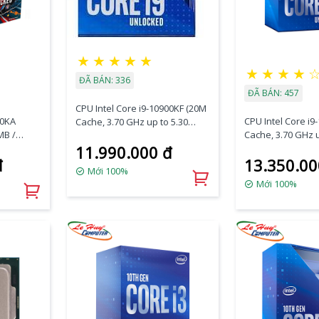
★
★
★
★
★
★
★
★
★
ĐÃ BÁN: 336
ĐÃ BÁN: 457
CPU Intel Core i9-10900KF (20M
50KA
CPU Intel Core i9
Cache, 3.70 GHz up to 5.30
MB /
Cache, 3.70 GHz u
GHz, 10C20T, Socket 1200,
Luồng
GHz, 10C20T, Soc
11.990.000 đ
Comet Lake-S)
đ
13.350.00
Comet Lake-S) C
Mới 100%
Mới 100%