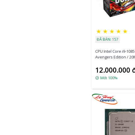
★
★
★
★
★
ĐÃ BÁN: 157
CPU Intel Core i9-108
Avengers Edition / 20
3.6GHz / 10 Nhân 20 
12.000.000 
Mới 100%