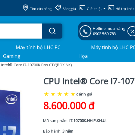
Tìm cửa hàng
Bảng giá
Giới thiệu
Hỗ trợ khác
Hotline mua hàng
0902 569 783
Máy tính bộ LHC PC
Máy tính bộ LHC P
Gaming
Họa
 Intel® Core I7-10700K Box CTY(BOX NK)
CPU Intel® Core I7-10
★
★
★
★
★
đánh giá
8.600.000 đ
Mã sản phẩm:
I7.10700K.NH.P.KH.U.
Bảo hành:
3 năm