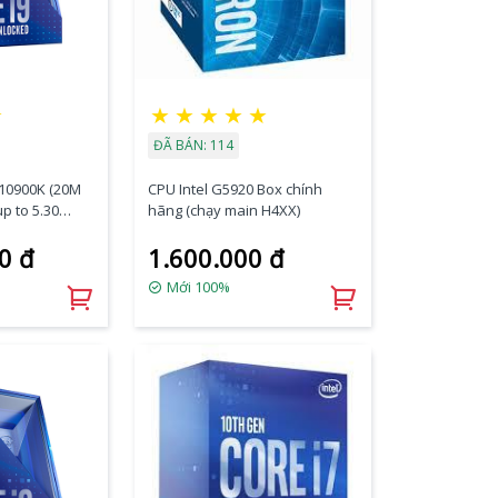
☆
★
★
★
★
★
ĐÃ BÁN: 114
-10900K (20M
CPU Intel G5920 Box chính
p to 5.30
hãng (chạy main H4XX)
ket 1200,
0 đ
1.600.000 đ
hính Hãng
Mới 100%