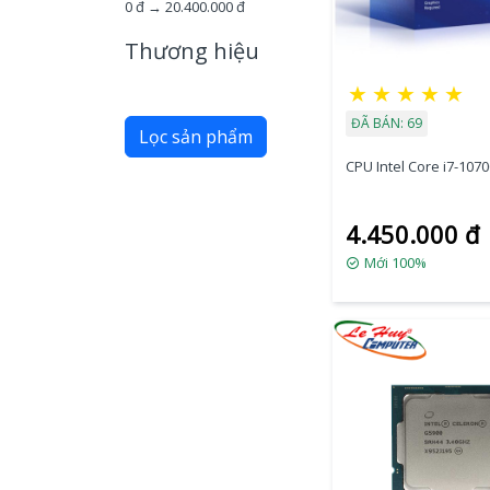
0
đ →
20.400.000
đ
Thương hiệu
★
★
★
★
★
ĐÃ BÁN: 69
Lọc sản phẩm
CPU Intel Core i7-107
4.450.000 đ
Mới 100%