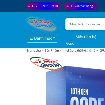
0902 569 783
Tư vấn bán hàng
Hotline:
Máy tính bộ
☰ Danh mục
Asus
Trang chủ
Sản Phẩm
Intel Core thế hệ thứ 10
CPU