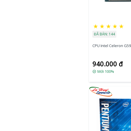
★
★
★
★
★
ĐÃ BÁN: 144
CPU Intel Celeron G59
940.000 đ
Mới 100%