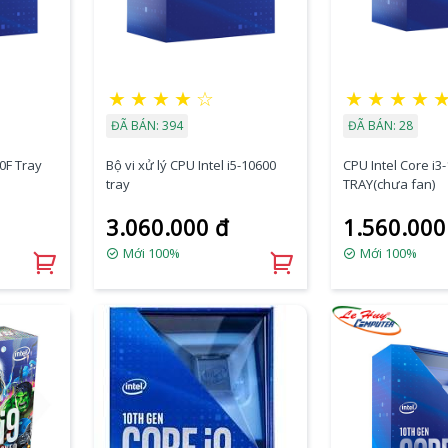
★
★
★
★
☆
★
★
★
★
ĐÃ BÁN: 394
ĐÃ BÁN: 28
0F Tray
Bộ vi xử lý CPU Intel i5-10600
CPU Intel Core i3
tray
TRAY(chưa fan)
3.060.000 đ
1.560.000
Mới 100%
Mới 100%