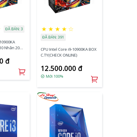
☆
★
★
★
★
☆
ĐÃ BÁN: 3
ĐÃ BÁN: 391
-10900KA
 10 Nhân 20
CPU Intel Core i9-10900KA BOX
) Chính Hãng
C.TY(CHECK ONLINE)
0 đ
12.500.000 đ
Mới 100%