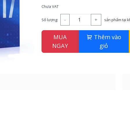
Chưa VAT
-
+
Số lượng:
sản phẩm tại 
MUA
Thêm vào
NGAY
giỏ