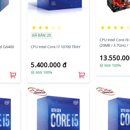
★
★
★
☆
☆
★
★
★
★
ĐÃ BÁN: 25
CPU Intel Core i9
(20MB / 3.7GHz /
ld G6400
CPU Intel Core I7-10700 TRAY
Luồng / LGA 1200
13.550.00
5.400.000 đ
Mới 100%
Mới 100%