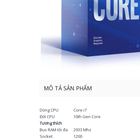
MÔ TẢ SẢN PHẨM
Dòng CPU
Core i7
Đời CPU
10th Gen Core
Tương thích
Bus RAM tối đa
2933 Mhz
Socket
1200