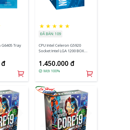
☆
★
★
★
★
★
ĐÃ BÁN: 109
m G6405 Tray
CPU Intel Celeron G5920
Socket Intel LGA 1200 BOX
Online
 đ
1.450.000 đ
Mới 100%