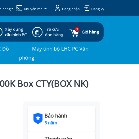
h hàng
Khuyến mãi
Đăng nhập
Đăng ký
Xây dựng
Tra cứu
0
Giỏ hàng
cấu hình PC
đơn hàng
C Đồ
Máy tính bộ LHC PC Văn
phòng
700K Box CTY(BOX NK)
Bảo hành
3 năm