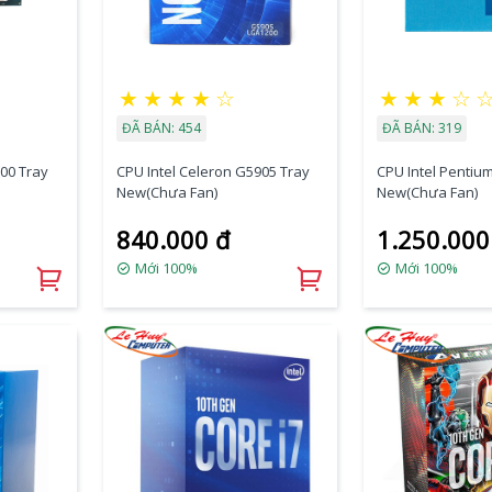
★
★
★
★
☆
★
★
★
☆
ĐÃ BÁN: 454
ĐÃ BÁN: 319
00 Tray
CPU Intel Celeron G5905 Tray
CPU Intel Pentiu
New(Chưa Fan)
New(Chưa Fan)
840.000 đ
1.250.000
Mới 100%
Mới 100%