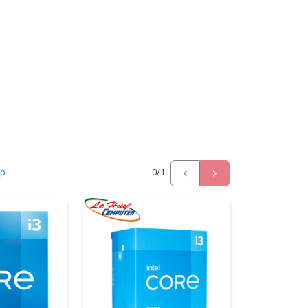
ấp
0
/1