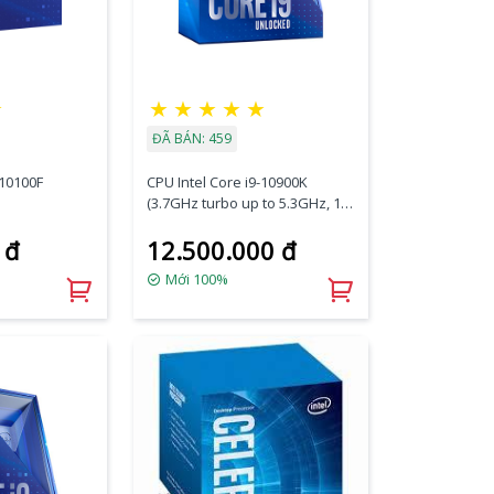
★
★
★
★
★
★
ĐÃ BÁN: 459
-10100F
CPU Intel Core i9-10900K
(3.7GHz turbo up to 5.3GHz, 10
nhân 20 luồng, 20MB Cache,
 đ
12.500.000 đ
125W) - Socket Intel LGA 1200
Box C.TY (CHECK ONLINE)
Mới 100%