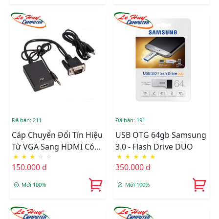
Đã bán: 211
Đã bán: 191
Cáp Chuyển Đổi Tín Hiệu
USB OTG 64gb Samsung
Từ VGA Sang HDMI Có
3.0 - Flash Drive DUO
★
★
★
☆
☆
★
★
★
★
★
Âm Thanh + Cáp Micro
150.000 đ
350.000 đ
USB Cấp Nguồn
Mới 100%
Mới 100%