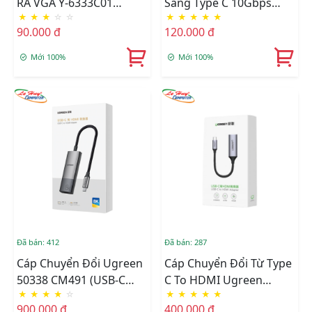
RA VGA Y-6333C01
Sang Type C 10Gbps
★
★
★
☆
☆
★
★
★
★
★
UNITEK
ORICO AH-AC10-GY
90.000 đ
120.000 đ
Mới 100%
Mới 100%
Đã bán: 412
Đã bán: 287
Cáp Chuyển Đổi Ugreen
Cáp Chuyển Đổi Từ Type
50338 CM491 (USB-C
C To HDMI Ugreen
★
★
★
★
☆
★
★
★
★
★
Sang HDMI, 7cm, 8K
(70444)
900.000 đ
400.000 đ