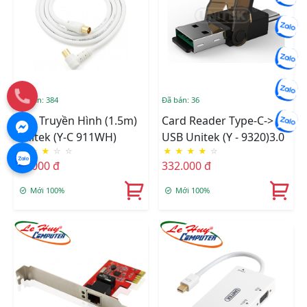
Đã bán: 384
Đã bán: 36
Cáp Truyền Hình (1.5m)
Card Reader Type-C->
Unitek (Y-C 911WH)
USB Unitek (Y - 9320)3.0
★
★
★
☆
☆
★
★
★
★
☆
50.000 đ
332.000 đ
Mới 100%
Mới 100%