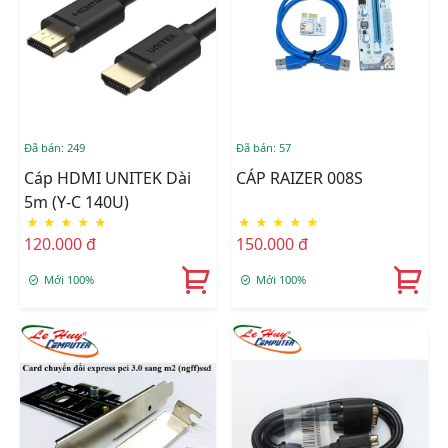
Đã bán: 249
Đã bán: 57
Cáp HDMI UNITEK Dài
CÁP RAIZER 008S
5m (Y-C 140U)
★
★
★
★
★
★
★
★
★
★
120.000 đ
150.000 đ
Mới 100%
Mới 100%