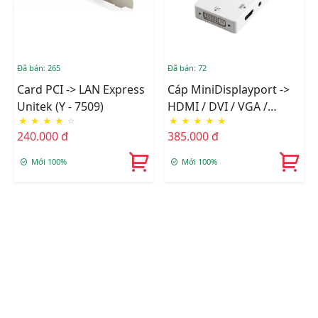
Đã bán: 265
Đã bán: 72
Card PCI -> LAN Express
Cáp MiniDisplayport ->
Unitek (Y - 7509)
HDMI / DVI / VGA /
★
★
★
★
☆
★
★
★
★
★
Audio Unitek (Y - 6354)
240.000 đ
385.000 đ
Mới 100%
Mới 100%