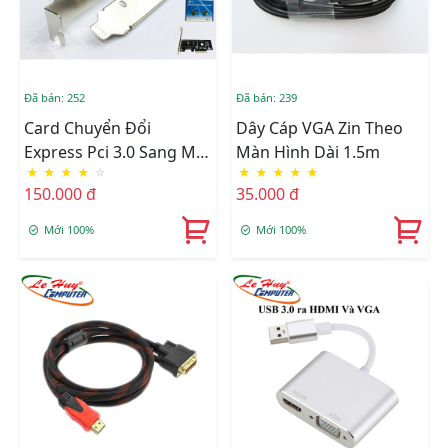
Đã bán: 252
Đã bán: 239
Card Chuyển Đổi
Dây Cáp VGA Zin Theo
Express Pci 3.0 Sang M2
Màn Hình Dài 1.5m
★
★
★
★
☆
★
★
★
★
★
(ngff) SSD
150.000 đ
35.000 đ
Mới 100%
Mới 100%