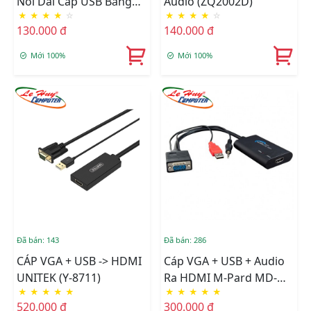
Nối Dài Cáp USB Bằng
Audio (ZQ2002D)
★
★
★
★
☆
★
★
★
★
☆
Dây LAN)
130.000 đ
140.000 đ
Mới 100%
Mới 100%
Đã bán: 143
Đã bán: 286
CÁP VGA + USB -> HDMI
Cáp VGA + USB + Audio
UNITEK (Y-8711)
Ra HDMI M-Pard MD-
★
★
★
★
★
★
★
★
★
★
008
520.000 đ
300.000 đ