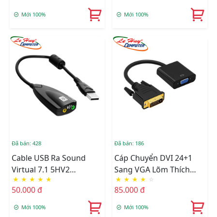
Mới 100%
Mới 100%
Đã bán: 428
Đã bán: 186
Cable USB Ra Sound
Cáp Chuyển DVI 24+1
Virtual 7.1 5HV2
Sang VGA Lõm Thích
★
★
★
★
★
★
★
★
★
☆
Surround Sound Cho
Hợp Với Mọi Thiết Bị
50.000 đ
85.000 đ
Máy Tính
Mới 100%
Mới 100%