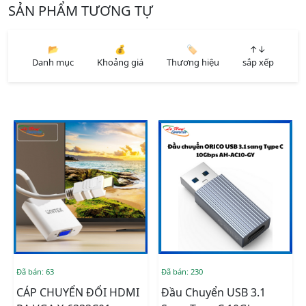
SẢN PHẨM TƯƠNG TỰ
📂
💰
🏷️
↑↓
Danh mục
Khoảng giá
Thương hiệu
sắp xếp
Đã bán: 63
Đã bán: 230
CÁP CHUYỂN ĐỔI HDMI
Đầu Chuyển USB 3.1