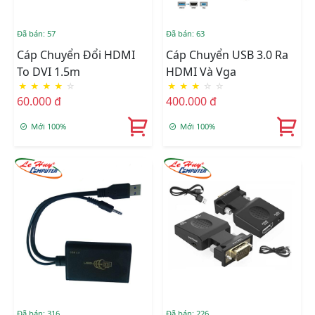
Đã bán: 57
Đã bán: 63
Cáp Chuyển Đổi HDMI
Cáp Chuyển USB 3.0 Ra
To DVI 1.5m
HDMI Và Vga
★
★
★
★
☆
★
★
★
☆
☆
60.000 đ
400.000 đ
Mới 100%
Mới 100%
Đã bán: 316
Đã bán: 226