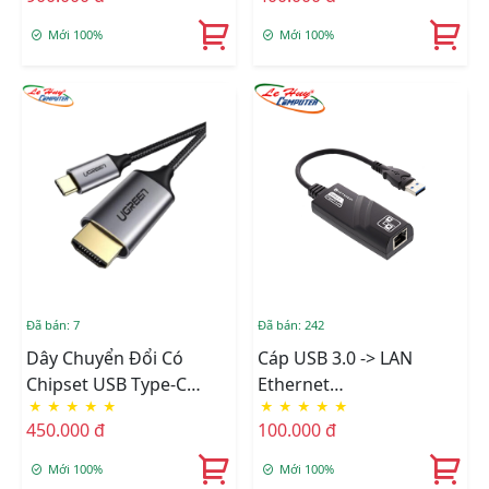
60Hz)
Mới 100%
Mới 100%
Đã bán: 7
Đã bán: 242
Dây Chuyển Đổi Có
Cáp USB 3.0 -> LAN
Chipset USB Type-C
Ethernet
★
★
★
★
★
★
★
★
★
★
Sang HDMI Dài 1.5M
10/100/1000Mbps
450.000 đ
100.000 đ
Ugreen (50570)
Mới 100%
Mới 100%