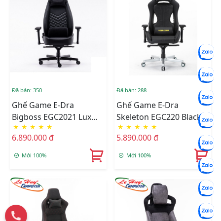
Đã bán: 350
Đã bán: 288
Ghế Game E-Dra
Ghế Game E-Dra
Bigboss EGC2021 Lux
Skeleton EGC220 Black
★
★
★
★
★
★
★
★
★
★
(Trắng/Đen)
6.890.000 đ
5.890.000 đ
Mới 100%
Mới 100%