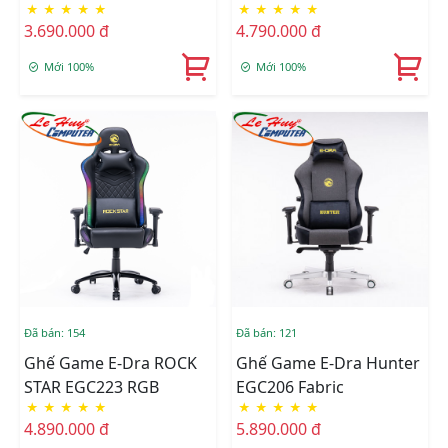
★
★
★
★
★
★
★
★
★
★
3.690.000 đ
4.790.000 đ
Mới 100%
Mới 100%
Đã bán: 154
Đã bán: 121
Ghế Game E-Dra ROCK
Ghế Game E-Dra Hunter
STAR EGC223 RGB
EGC206 Fabric
★
★
★
★
★
★
★
★
★
★
4.890.000 đ
5.890.000 đ