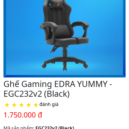
Ghế Gaming EDRA YUMMY -
EGC232v2 (Black)
★
★
★
★
★
đánh giá
1.750.000 đ
Mã sản phẩm:
EGC232v2 (Black)