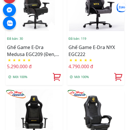
Đã bán: 30
Đã bán: 119
Ghế Game E-Dra
Ghế Game E-Dra NYX
Medusa EGC209 (Đen,
EGC222
★
★
★
★
★
★
★
★
★
★
Trắng, Xanh)
5.290.000 đ
4.790.000 đ
Mới 100%
Mới 100%