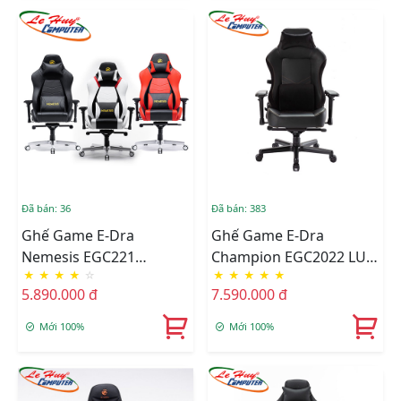
Đã bán: 36
Đã bán: 383
Ghế Game E-Dra
Ghế Game E-Dra
Nemesis EGC221
Champion EGC2022 LUX
★
★
★
★
☆
★
★
★
★
★
(Black/Black White/Black
Black
5.890.000 đ
7.590.000 đ
Red)
Mới 100%
Mới 100%