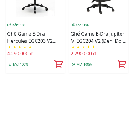
Đã bán: 188
Đã bán: 106
Ghế Game E-Dra
Ghế Game E-Dra Jupiter
Hercules EGC203 V2
M EGC204 V2 (Đen, Đỏ,
★
★
★
★
★
★
★
★
★
★
Black
Trắng, Xanh Lá)
4.290.000 đ
2.790.000 đ
Mới 100%
Mới 100%