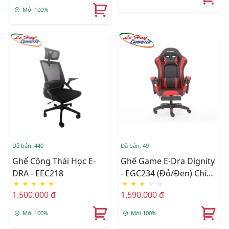
Mới 100%
Đã bán: 440
Đã bán: 49
Ghế Công Thái Học E-
Ghế Game E-Dra Dignity
DRA - EEC218
- EGC234 (Đỏ/Đen) Chính
★
★
★
★
★
★
★
★
☆
☆
Hãng
1.500.000 đ
1.590.000 đ
Mới 100%
Mới 100%