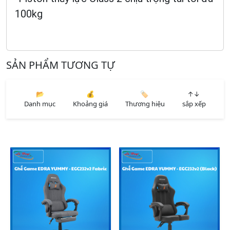
100kg
SẢN PHẨM TƯƠNG TỰ
📂
💰
🏷️
↑↓
Danh mục
Khoảng giá
Thương hiệu
sắp xếp