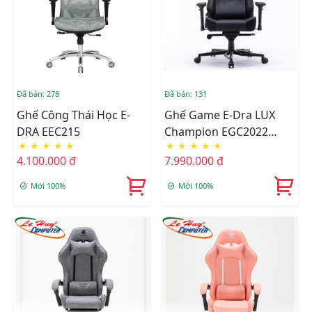
Đã bán: 278
Đã bán: 131
Ghế Công Thái Học E-
Ghế Game E-Dra LUX
DRA EEC215
Champion EGC2022
★
★
★
★
★
★
★
★
★
★
NAPPA
4.100.000 đ
7.990.000 đ
(Đen/Trắng/Navy)
Mới 100%
Mới 100%