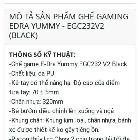
MÔ TẢ SẢN PHẨM GHẾ GAMING
EDRA YUMMY - EGC232V2
(BLACK)
THÔNG SỐ KỸ THUẬT:
-Ghế game E-Dra Yummy EGC232 V2 Black
-Chất liệu: da PU
-Kê tay có thể nâng hạ:
Độ cao của điểm
tựa tay: 70 ± 5mm
-Chân nhựa: 320mm
-Bệ bướm điều chỉnh lên xuống và ngả
-Khung chân: Khung kim loại, chân nhựa, bánh
xe được thiết kế ko gây tiếng ồn.
-Piston thủy lực Class 2 chịu trọng tải tối đa