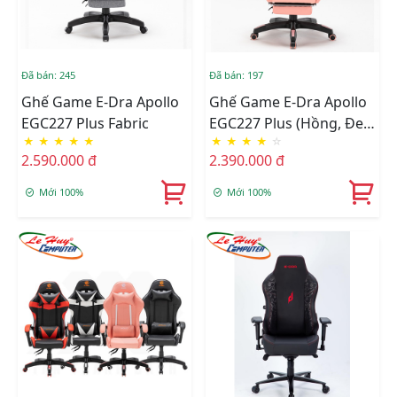
Đã bán: 245
Đã bán: 197
Ghế Game E-Dra Apollo
Ghế Game E-Dra Apollo
EGC227 Plus Fabric
EGC227 Plus (Hồng, Đen
★
★
★
★
★
★
★
★
★
☆
Đỏ, Đen Trắng,Đen)
2.590.000 đ
2.390.000 đ
Mới 100%
Mới 100%