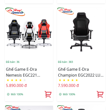
Đã bán: 36
Đã bán: 383
Ghế Game E-Dra
Ghế Game E-Dra
Nemesis EGC221
Champion EGC2022 LUX
★
★
★
★
☆
★
★
★
★
★
(Black/Black White/Black
Black
5.890.000 đ
7.590.000 đ
Red)
Mới 100%
Mới 100%