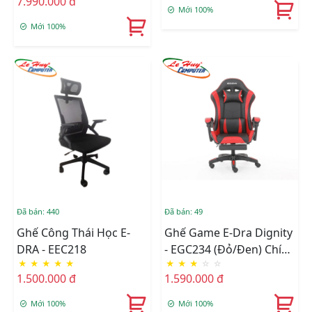
7.990.000 đ
Mới 100%
Mới 100%
Đã bán: 440
Đã bán: 49
Ghế Công Thái Học E-
Ghế Game E-Dra Dignity
DRA - EEC218
- EGC234 (Đỏ/Đen) Chính
★
★
★
★
★
★
★
★
☆
☆
Hãng
1.500.000 đ
1.590.000 đ
Mới 100%
Mới 100%