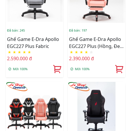
Đã bán: 245
Đã bán: 197
Ghế Game E-Dra Apollo
Ghế Game E-Dra Apollo
EGC227 Plus Fabric
EGC227 Plus (Hồng, Đen
★
★
★
★
★
★
★
★
★
☆
Đỏ, Đen Trắng,Đen)
2.590.000 đ
2.390.000 đ
Mới 100%
Mới 100%