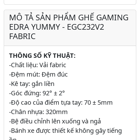
MÔ TẢ SẢN PHẨM GHẾ GAMING
EDRA YUMMY - EGC232V2
FABRIC
THÔNG SỐ KỸ THUẬT:
-Chất liệu: Vải fabric
-Đệm mút: Đệm đúc
-Kê tay: gắn liền
-Góc đứng: 92° ± 2°
-Độ cao của điểm tựa tay: 70 ± 5mm
-Chân nhựa: 320mm
-Bệ điều chỉnh lên xuống và ngả
-Bánh xe được thiết kế không gây tiếng
ồn.