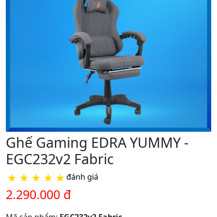
Ghế Gaming EDRA YUMMY -
EGC232v2 Fabric
★
★
★
★
★
đánh giá
2.290.000 đ
Mã sản phẩm:
EGC232v2 Fabric