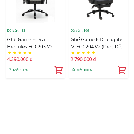
Đã bán: 188
Đã bán: 106
Ghế Game E-Dra
Ghế Game E-Dra Jupiter
Hercules EGC203 V2
M EGC204 V2 (Đen, Đỏ,
★
★
★
★
★
★
★
★
★
★
Black
Trắng, Xanh Lá)
4.290.000 đ
2.790.000 đ
Mới 100%
Mới 100%