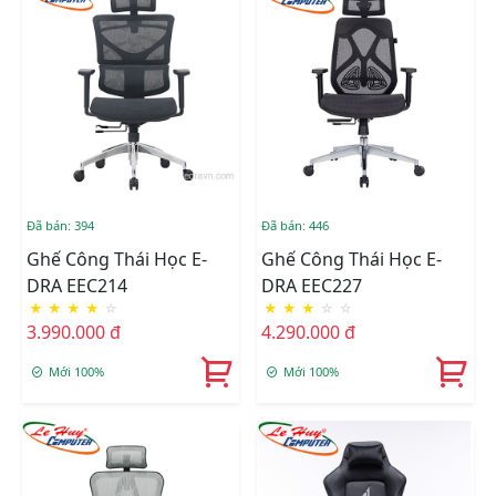
Đã bán: 394
Đã bán: 446
Ghế Công Thái Học E-
Ghế Công Thái Học E-
DRA EEC214
DRA EEC227
★
★
★
★
☆
★
★
★
☆
☆
3.990.000 đ
4.290.000 đ
Mới 100%
Mới 100%