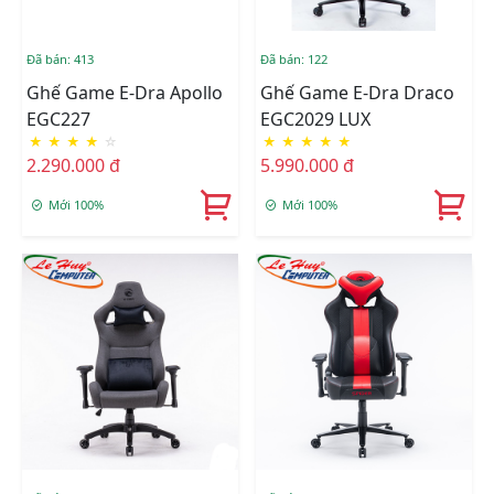
Đã bán: 413
Đã bán: 122
Ghế Game E-Dra Apollo
Ghế Game E-Dra Draco
EGC227
EGC2029 LUX
★
★
★
★
☆
★
★
★
★
★
2.290.000 đ
5.990.000 đ
Mới 100%
Mới 100%