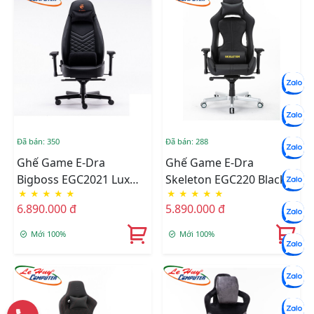
Đã bán: 350
Đã bán: 288
Ghế Game E-Dra
Ghế Game E-Dra
Bigboss EGC2021 Lux
Skeleton EGC220 Black
★
★
★
★
★
★
★
★
★
★
(Trắng/Đen)
6.890.000 đ
5.890.000 đ
Mới 100%
Mới 100%