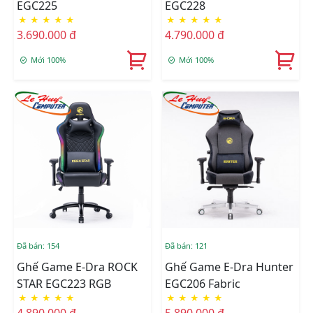
EGC225
EGC228
★
★
★
★
★
★
★
★
★
★
3.690.000 đ
4.790.000 đ
Mới 100%
Mới 100%
Đã bán: 154
Đã bán: 121
Ghế Game E-Dra ROCK
Ghế Game E-Dra Hunter
STAR EGC223 RGB
EGC206 Fabric
★
★
★
★
★
★
★
★
★
★
4.890.000 đ
5.890.000 đ