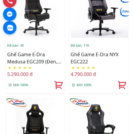
Đã bán: 30
Đã bán: 119
Ghế Game E-Dra
Ghế Game E-Dra NYX
Medusa EGC209 (Đen,
EGC222
★
★
★
★
★
★
★
★
★
★
Trắng, Xanh)
5.290.000 đ
4.790.000 đ
Mới 100%
Mới 100%