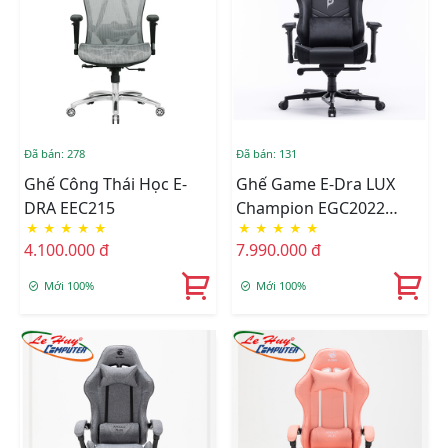
Đã bán: 278
Đã bán: 131
Ghế Công Thái Học E-
Ghế Game E-Dra LUX
DRA EEC215
Champion EGC2022
★
★
★
★
★
★
★
★
★
★
NAPPA
4.100.000 đ
7.990.000 đ
(Đen/Trắng/Navy)
Mới 100%
Mới 100%