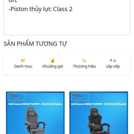
-Piston thủy lực Class 2
SẢN PHẨM TƯƠNG TỰ
📂
💰
🏷️
↑↓
Danh mục
Khoảng giá
Thương hiệu
sắp xếp