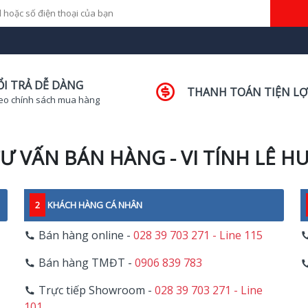
ỔI TRẢ DỄ DÀNG
THANH TOÁN TIỆN LỢ
eo chính sách mua hàng
Ư VẤN BÁN HÀNG - VI TÍNH LÊ H
2
KHÁCH HÀNG CÁ NHÂN
Bán hàng online -
028 39 703 271 - Line 115
Bán hàng TMĐT -
0906 839 783
Trực tiếp Showroom -
028 39 703 271 - Line
101