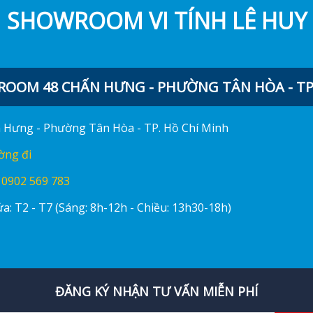
SHOWROOM VI TÍNH LÊ HUY
OOM 48 CHẤN HƯNG - PHƯỜNG TÂN HÒA - TP.
ấn Hưng - Phường Tân Hòa - TP. Hồ Chí Minh
ờng đi
:
0902 569 783
a: T2 - T7 (Sáng: 8h-12h - Chiều: 13h30-18h)
ĐĂNG KÝ NHẬN TƯ VẤN MIỄN PHÍ