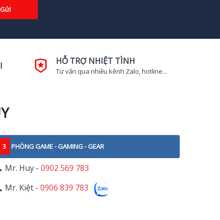
Gửi
HỖ TRỢ NHIỆT TÌNH
I
Tư vấn qua nhiều kênh Zalo, hotline...
UY
3
PHÒNG GAME - GAMING - GEAR
Mr. Huy -
0902 569 783
Mr. Kiệt -
0906 839 783