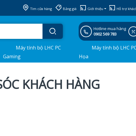
Tìm cửa hàng
Bảng giá
Giới thiệu
Hỗ trợ khác
Hotline mua hàng
0902 569 783
Máy tính bộ LHC PC
Máy tính bộ LHC P
Gaming
Họa
 SÓC KHÁCH HÀNG