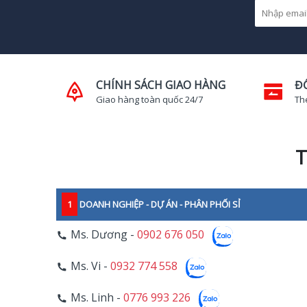
CHÍNH SÁCH GIAO HÀNG
Đ
Giao hàng toàn quốc 24/7
Th
T
1
DOANH NGHIỆP - DỰ ÁN - PHÂN PHỐI SỈ
Ms. Dương -
0902 676 050
Ms. Vi -
0932 774 558
Ms. Linh -
0776 993 226