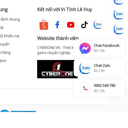
hung
Kết nối với Vi Tính Lê Huy
 định chung
ật
lý khiếu nại
Website thành viên
huyển
Chat Facebook
CYBERONE.VN - Thiết kế thi công phòng
8h-18h
ả hàng
game chuyên nghiệp
hành
Chat Zalo
8h-18h
0902 569 783
8h-18h