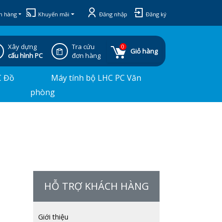
h hàng
Khuyến mãi
Đăng nhập
Đăng ký
Xây dựng
Tra cứu
0
Giỏ hàng
cấu hình PC
đơn hàng
C Đồ
Máy tính bộ LHC PC Văn
phòng
HỖ TRỢ KHÁCH HÀNG
Giới thiệu