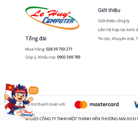
Giới thiệu
Giới thiệu công ty
Liên hệ hợp tác kinh
Tổng đài
Tin tức, Khuyến mãi,
Mua hàng:
028 39 703 271
Góp ý, Khiếu nại:
0902 569 783
Hỗ trợ thanh toán với:
© 2025 CÔNG TY TNHH MỘT THÀNH VIÊN THƯƠNG MẠI DỊCH V
Trụ sở: 48 Chấn Hưng - Phường Tân Hòa - TP. Hồ Chí Minh
GPĐKKD số 0305907716 do Sở KHĐT Tp. HCM cấp ngày 30/07
Email: sales@vitinhlehuy.com. Điện thoại: 0902 569 783